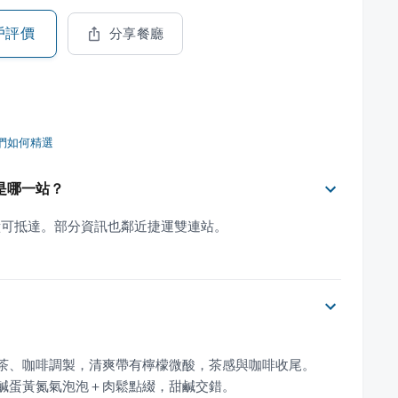
戶評價
分享餐廳
們如何精選
是哪一站？
鐘可抵達。部分資訊也鄰近捷運雙連站。