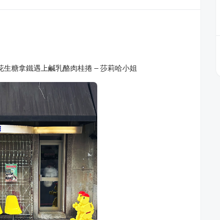
生糖拿鐵遇上鹹乳酪肉桂捲 – 莎莉哈小姐