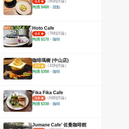
（
85
則評論）
4.4
均消 $
400
・
甜點
Hoto Cafe
（
78
則評論）
4.4
均消 $
170
・
咖啡
咖啡瑪榭 (中山店)
（
32
則評論）
2.9
均消 $
350
・
咖啡
Fika Fika Cafe
 Bakery Cafe
大鶴黑寶 hobo coffee place
赤峰
（
59
則評論）
3.9
均消 $
330
・
咖啡
·
103
則評論
·
11
則評論
4.5
3.8
Jumane Cafe' 佐曼咖啡館