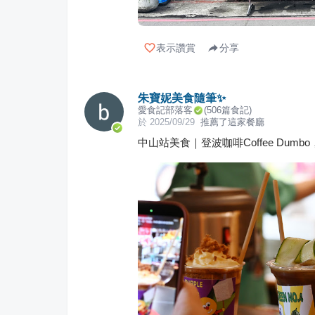
表示讚賞
分享
朱寶妮美食隨筆✨
愛食記部落客
(
506
篇食記)
於
2025/09/29
推薦了這家餐廳
中山站美食｜登波咖啡Coffee Dum