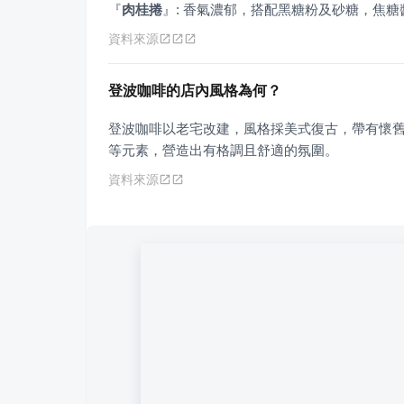
『
肉桂捲
』
: 香氣濃郁，搭配黑糖粉及砂糖，焦
資料來源
登波咖啡的店內風格為何？
登波咖啡以老宅改建，風格採美式復古，帶有懷
等元素，營造出有格調且舒適的氛圍。
資料來源