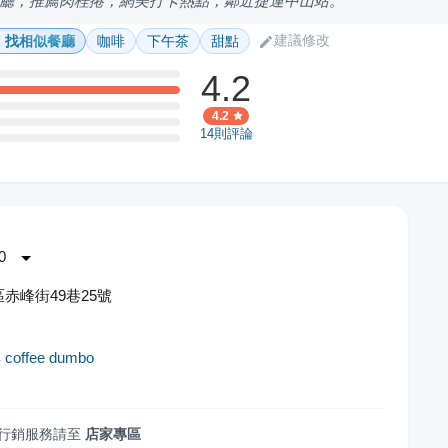
廳，推薦肉桂捲，網美打卡熱點，鄰近捷運中山站。
建議修改
找相似餐廳
咖啡
下午茶
甜點
4.2
4.2
14
則評論
0
赤峰街49巷25號
offee dumbo
行銷服務請至
店家專區