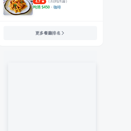
（
31
則評論）
4.7
均消 $
450
・
咖啡
更多餐廳排名