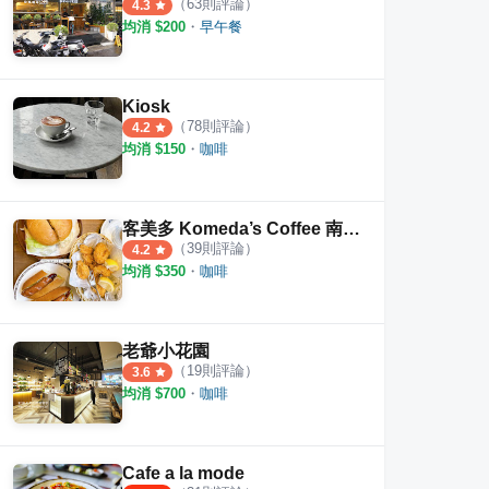
（
63
則評論）
4.3
均消 $
200
・
早午餐
Kiosk
（
78
則評論）
4.2
均消 $
150
・
咖啡
客美多 Komeda’s Coffee 南京建國店
（
39
則評論）
4.2
均消 $
350
・
咖啡
老爺小花園
（
19
則評論）
3.6
均消 $
700
・
咖啡
Cafe a la mode