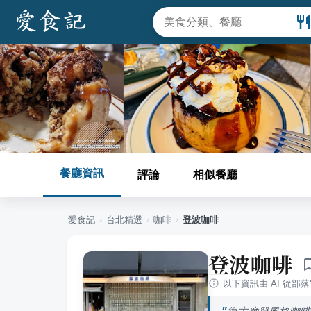
餐廳資訊
評論
相似餐廳
愛食記
›
台北
精選
›
咖啡
›
登波咖啡
登波咖啡
以下資訊由 AI 從部