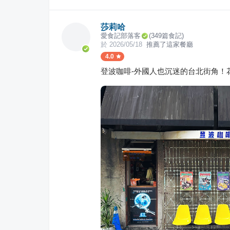
莎莉哈
愛食記部落客
(
349
篇食記)
於
2026/05/18
推薦了這家餐廳
4.0
登波咖啡-外國人也沉迷的台北街角！花