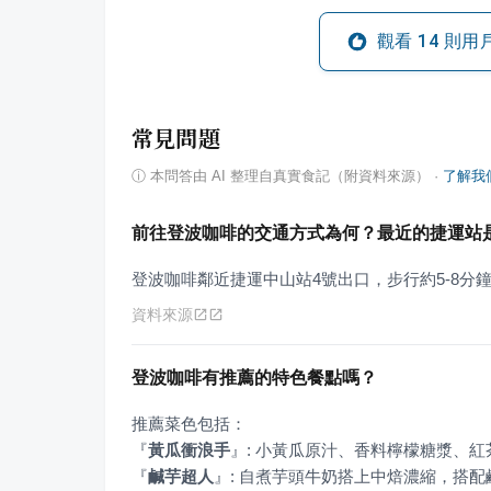
觀看
14
則用
常見問題
ⓘ
本問答由 AI 整理自真實食記（附資料來源）
·
了解我
前往登波咖啡的交通方式為何？最近的捷運站
登波咖啡鄰近捷運中山站4號出口，步行約5-8分
資料來源
登波咖啡有推薦的特色餐點嗎？
『
黃瓜衝浪手
』
『
鹹芋超人
』