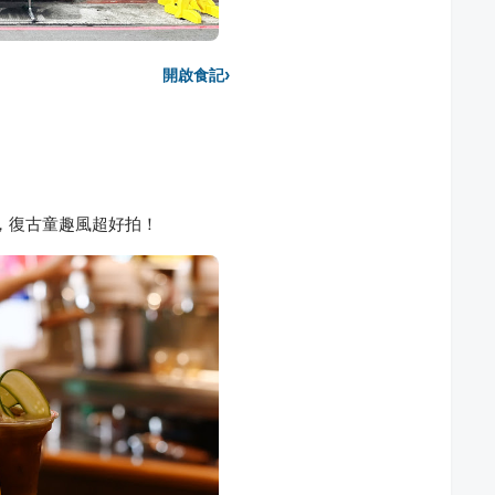
›
開啟食記
bo，復古童趣風超好拍！