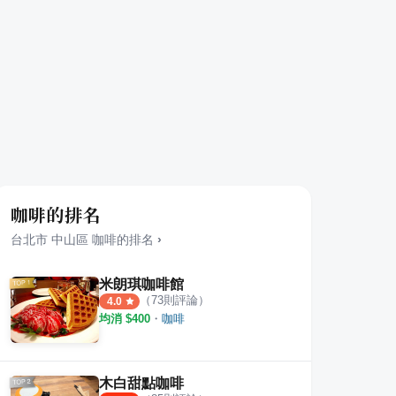
咖啡的排名
台北市
中山區
咖啡
的排名
›
米朗琪咖啡館
（
73
則評論）
4.0
均消 $
400
・
咖啡
木白甜點咖啡