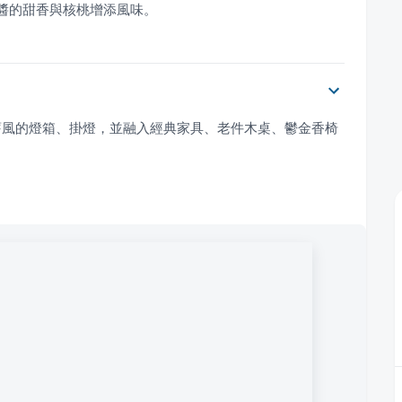
糖醬的甜香與核桃增添風味。
舊風的燈箱、掛燈，並融入經典家具、老件木桌、鬱金香椅