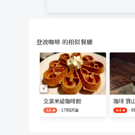
登波咖啡 的相似餐廳
Coffee
立裴米緹咖啡館
珈琲 寶
評論
·
17
則評論
·
9
4.0
4.4