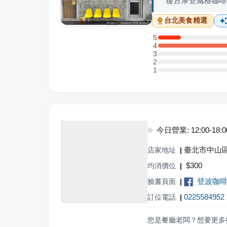
復古摩登風格咖啡
台北
美食精選
5
5 星：1 則評論
4
4 星：7 則評論
3
3 星：0 則評論
2
2 星：0 則評論
1
1 星：0 則評論
今日營業: 12:00-18:0
臺北市中山區
店家地址
|
$
300
均消價位
|
登波咖啡 c
臉書頁面
|
0225584952
訂位電話
|
您是餐廳老闆？想要更多