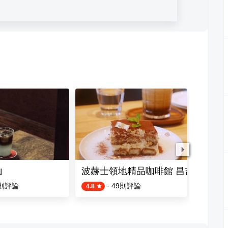
山
波赫士領地精品咖啡館 昌吉店
Miss V
則評論
·
49
則評論
4.8
4.0