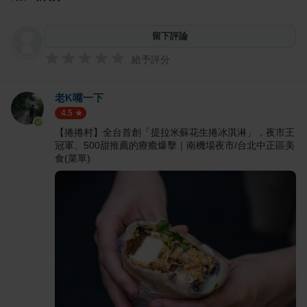
留下評論
給予評分
老K嘴一下
4.5
【捲捲村】全台首創「提拉米蘇花生捲冰淇淋」，夜市王
冠軍、500甜推薦的療癒爆擊｜南機場夜市/台北中正區美
食(菜單)