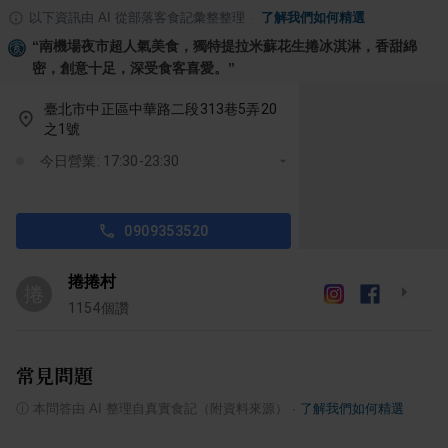
以下資訊由 AI 從部落客食記彙整整理
·
了解我們如何精選
“
南機場夜市超人氣美食，獨特提拉米蘇花生捲冰淇淋，香甜綿
密，創意十足，深受食客喜愛。
”
臺北市中正區中華路二段313巷5弄20
之1號
今日營業: 17:30-23:30
0909353520
捲捲村
捲
1154
個讚
常見問題
ⓘ
本問答由 AI 整理自真實食記（附資料來源）
·
了解我們如何精選