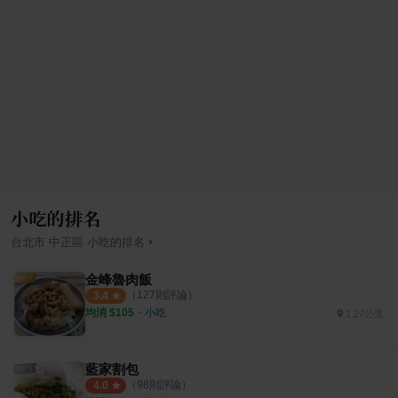
小吃的排名
›
台北市
中正區
小吃
的排名
金峰魯肉飯
（
127
則評論）
3.4
均消 $
105
・
小吃
1.27公里
藍家割包
（
98
則評論）
4.0