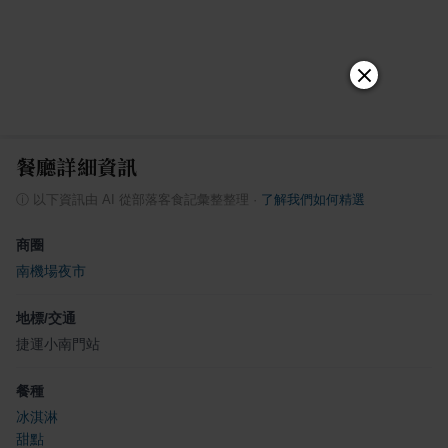
餐廳詳細資訊
ⓘ
以下資訊由 AI 從部落客食記彙整整理
·
了解我們如何精選
商圈
南機場夜市
地標/交通
捷運小南門站
餐種
冰淇淋
甜點