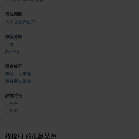
價位範圍
均消 200元以下
價位分類
平價
高CP值
適合族群
適合一人用餐
適合朋友聚餐
設施特色
可外帶
可外送
捲捲村
的推薦菜色