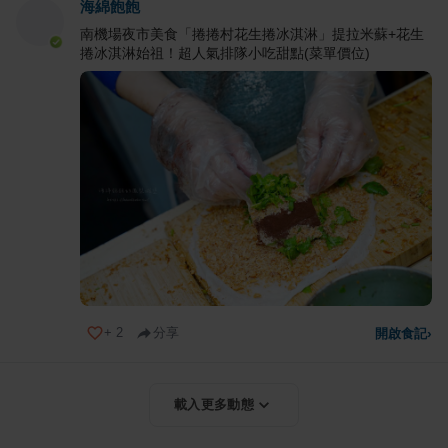
海綿飽飽
南機場夜市美食「捲捲村花生捲冰淇淋」提拉米蘇+花生
捲冰淇淋始祖！超人氣排隊小吃甜點(菜單價位)
+
2
分享
開啟食記
›
載入更多動態