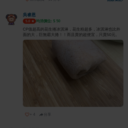
吳睿恩
均消價位: $
50
5.0
CP值超高的花生捲冰淇淋，花生粉超多，冰淇淋也比外
面的大，巨無霸大捲！！而且賣的超便宜，只賣50元。
+
4
分享