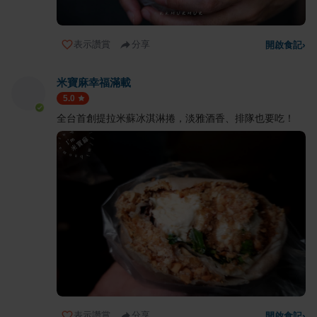
表示讚賞
分享
開啟食記
›
米寶麻幸福滿載
5.0
全台首創提拉米蘇冰淇淋捲，淡雅酒香、排隊也要吃！
表示讚賞
分享
開啟食記
›