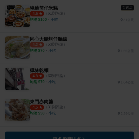
曉迪筒仔米糕
百選店
（
61
則評論）
4.5
均消 $
100
・
小吃
81公尺
同心大腸蚵仔麵線
（
53
則評論）
4.2
均消 $
70
・
小吃
1.65公里
樺林乾麵
（
33
則評論）
4.8
均消 $
70
・
小吃
1.04公里
東門赤肉羹
（
31
則評論）
4.5
均消 $
50
・
小吃
2.29公里