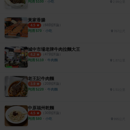
均消 $
100
・
小吃
2.99公里
黃家香腸
（
68
則評論）
4.5
均消 $
70
・
小吃
767公尺
城中市場老牌牛肉拉麵大王
（
47
則評論）
4.2
均消 $
110
・
牛肉麵
1.87公里
老王記牛肉麵
（
20
則評論）
3.9
均消 $
220
・
牛肉麵
1.51公里
中原福州乾麵
（
30
則評論）
4.5
均消 $
80
・
小吃
995公尺