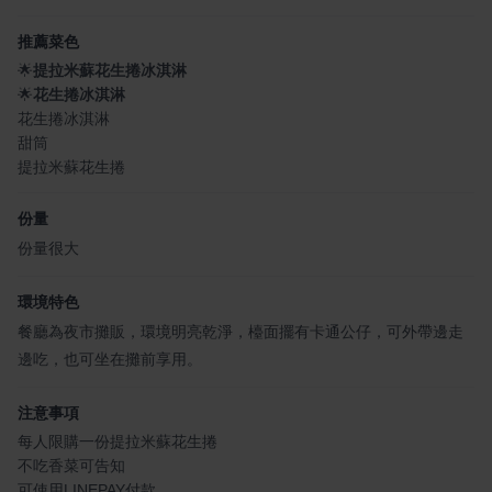
推薦菜色
🌟
提拉米蘇花生捲冰淇淋
🌟
花生捲冰淇淋
花生捲冰淇淋
甜筒
提拉米蘇花生捲
份量
份量很大
環境特色
餐廳為夜市攤販，環境明亮乾淨，檯面擺有卡通公仔，可外帶邊走
邊吃，也可坐在攤前享用。
注意事項
每人限購一份提拉米蘇花生捲
不吃香菜可告知
可使用LINEPAY付款