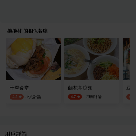
捲捲村 的相似餐廳
干單食堂
蘭花亭涼麵
豆花
·
5
則評論
·
29
則評論
4.2
4.7
4.3
用戶評論