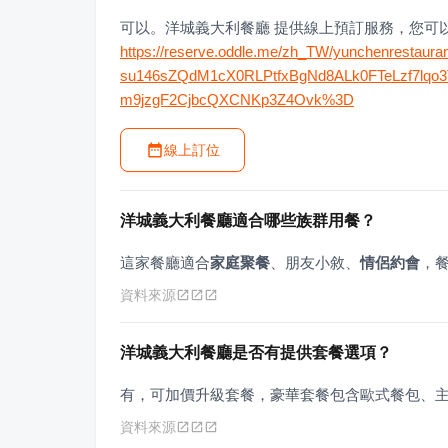
可以。洋城義大利餐廳 提供線上預訂服務，您可
https://reserve.oddle.me/zh_TW/yunchenrestaur
su146sZQdM1cX0RLPtfxBgNd8ALk0FTeLzf7lqo3
m9jzgF2CjbcQXCNKp3Z4Ovk%3D
線上訂位
洋城義大利餐廳適合哪些族群用餐？
這家餐廳適合
家庭聚餐
、朋友小敘、
情侶約會
，
資料來源
洋城義大利餐廳是否有提供套餐選項？
有，可加價升級套餐，豪華套餐包含歐式餐包、
資料來源