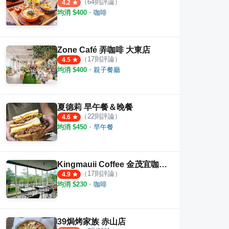
（
64
則評論）
4.2
均消 $
400
・
咖啡
Zone Café 弄咖啡 大東店
（
17
則評論）
4.5
均消 $
400
・
親子餐廳
夏德莉 早午餐＆晚餐
（
22
則評論）
4.6
均消 $
450
・
早午餐
Kingmauii Coffee 金茂宜咖啡 文濱店
（
17
則評論）
4.9
均消 $
230
・
咖啡
39焗烤家族 赤山店