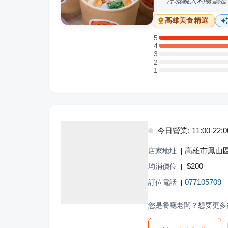
洋城義大利餐廳提
高雄
美食精選
5
5 星：2 則評論
4
4 星：1 則評論
3
3 星：0 則評論
2
2 星：0 則評論
1
1 星：0 則評論
今日營業: 11:00-22:0
高雄市鳳山區
店家地址
|
$
200
均消價位
|
077105709
訂位電話
|
您是餐廳老闆？想要更多