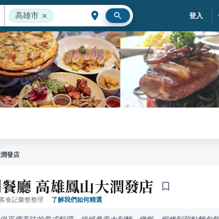
高雄市
登入
大潤發店
餐廳 高雄鳳山大潤發店
落客食記彙整整理
·
了解我們如何精選