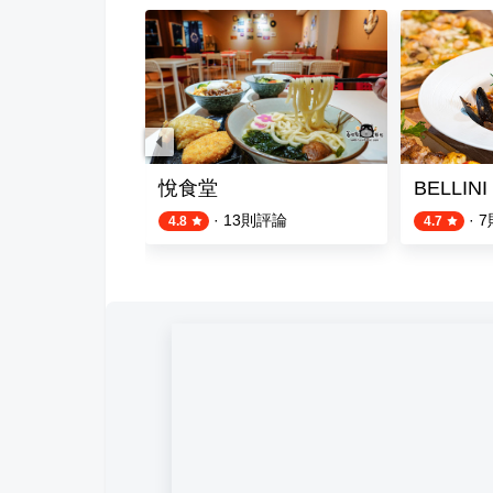
悅食堂
BELLIN
評論
·
13
則評論
·
7
4.8
4.7