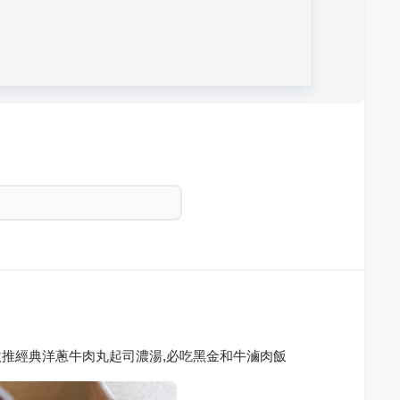
激推經典洋蔥牛肉丸起司濃湯,必吃黑金和牛滷肉飯