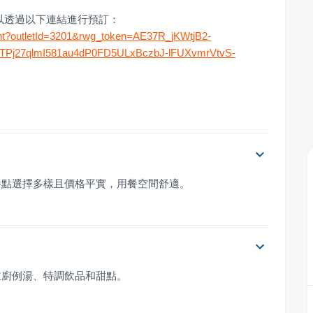
以透過以下連結進行預訂：
ant?outletId=3201&rwg_token=AE37R_jKWtjB2-
TPj27qlmI581au4dP0FD5ULxBczbJ-lFUXvmrVtvS-
餐點選擇多樣且價格平實，用餐空間舒適。
主廚例湯、特調飲品和甜點。