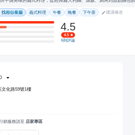
供平價美味的義式料理，從經典義大利麵、燉飯、焗烤到甜點麵包
建議修改
找相似餐廳
義式料理
午餐
晚餐
下午茶
4.5
4.5
6
則評論
0
文化路59號1樓
行銷服務請至
店家專區