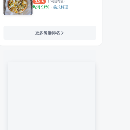
（
3
則評論）
3.5
均消 $
150
・
義式料理
更多餐廳排名
式料理
哈克焗烤披薩義大利麵
品味
·
34
則評論
·
5
則評論
4.0
4.5