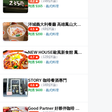
（
19
則評論）
4.2
均消 $
165
・
義式料理
洋城義大利餐廳 高雄鳳山大潤發店
（
6
則評論）
4.5
均消 $
200
・
義式料理
NEW HOUSE歐風新食館 鳳山文濱店
（
12
則評論）
4.7
均消 $
400
・
義式料理
STORY 咖啡餐酒專門
（
18
則評論）
4.6
均消 $
600
・
義式料理
Good Partner 好夥伴咖啡 雙慈店