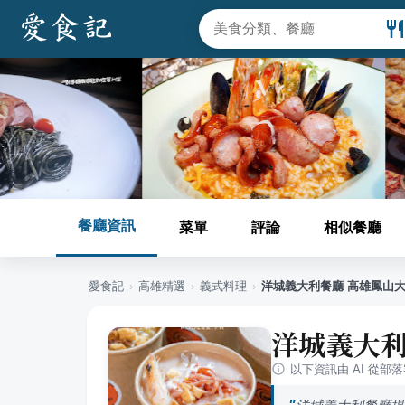
餐廳資訊
菜單
評論
相似餐廳
愛食記
›
高雄
精選
›
義式料理
›
洋城義大利餐廳 高雄鳳山
洋城義大利
以下資訊由 AI 從部