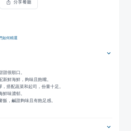
分享餐廳
們如何精選
藜麥飯，鹹甜夠味且有飽足感。