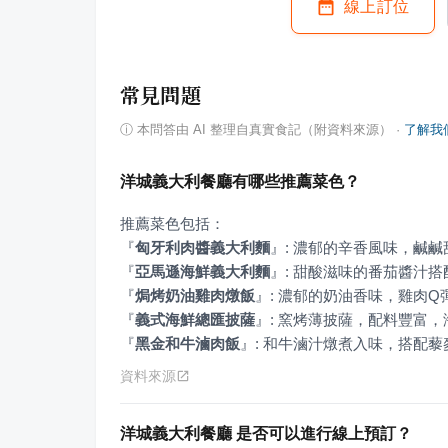
線上訂位
常見問題
ⓘ
本問答由 AI 整理自真實食記（附資料來源）
·
了解我
洋城義大利餐廳有哪些推薦菜色？
『
匈牙利肉醬義大利麵
』
『
亞馬遜海鮮義大利麵
』
『
焗烤奶油雞肉燉飯
』
『
義式海鮮總匯披薩
』
『
黑金和牛滷肉飯
』
: 和牛滷汁燉煮入味，搭配
資料來源
洋城義大利餐廳 是否可以進行線上預訂？