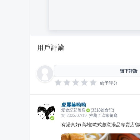
用戶評論
留下評論
給予評分
虎麗笑嗨嗨
愛食記部落客
(
3318
篇食記)
於
2022/07/19
推薦了這家餐廳
有湯真好(高雄)歐式創意湯品專賣店!