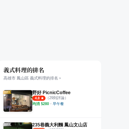
義式料理的排名
高雄市
鳳山區
義式料理
的排名
›
野好 PicnicCoffee
（
29
則評論）
4.8
均消 $
280
・
早午餐
235巷義大利麵 鳳山文山店