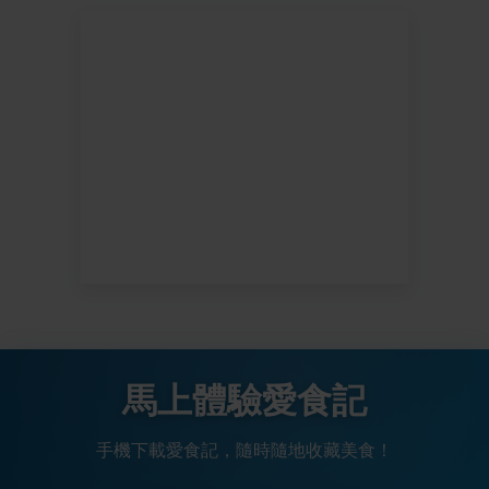
馬上體驗愛食記
手機下載愛食記，隨時隨地收藏美食！