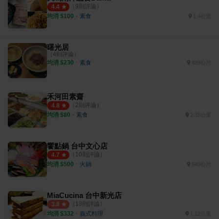
（
9
則評論）
4.4
均消 $
100
・
素食
1.4公里
曙光居
（
4
則評論）
均消 $
230
・
素食
439公尺
禾河田素齋
（
2
則評論）
4.8
均消 $
80
・
素食
2.38公里
饗點鍋 台中文心店
（
10
則評論）
4.7
均消 $
500
・
火鍋
540公尺
MiaCucina 台中新光店
（
13
則評論）
3.8
均消 $
332
・
義式料理
1.12公里