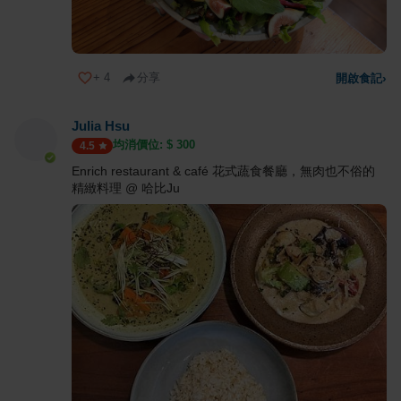
+
4
分享
開啟食記
›
Julia Hsu
均消價位: $
300
4.5
Enrich restaurant & café 花式蔬食餐廳，無肉也不俗的
精緻料理 @ 哈比Ju