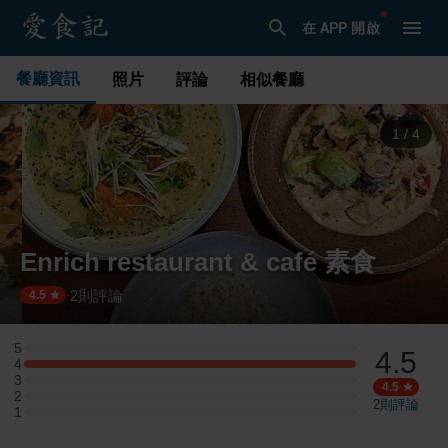
在 APP 開啟
餐廳資訊
照片
評論
相似餐廳
1
/
4
Enrich restaurant & café 素食
2
則評論
·
4.5
5
4.5
5 星：0 則評論
4
4 星：1 則評論
3
3 星：0 則評論
4.5
2
2 星：0 則評論
2
則評論
1
1 星：0 則評論