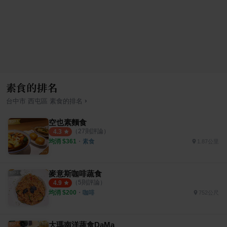
素食的排名
›
台中市
西屯區
素食
的排名
空也素麵食
（
27
則評論）
4.3
均消 $
361
・
素食
1.87公里
麥意斯咖啡蔬食
（
5
則評論）
4.9
均消 $
200
・
咖啡
752公尺
大瑪南洋蔬食DaMa