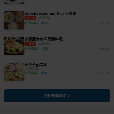
Enrich restaurant & café 素食
（
2
則評論）
4.5
均消 $
300
・
素食
0公尺
多寶蔬食南洋異國料理
（
1
則評論）
4.5
均消 $
190
・
拉麵
81公尺
小王子的花園
（
2
則評論）
均消 $
350
・
素食
2.13公里
更多餐廳排名