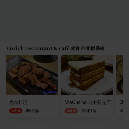
Enrich restaurant & café 素食 的相似餐廳
光食料理
MiaCucina 台中新光店
曙光
·
8
則評論
·
13
則評論
4
則
4.5
3.8