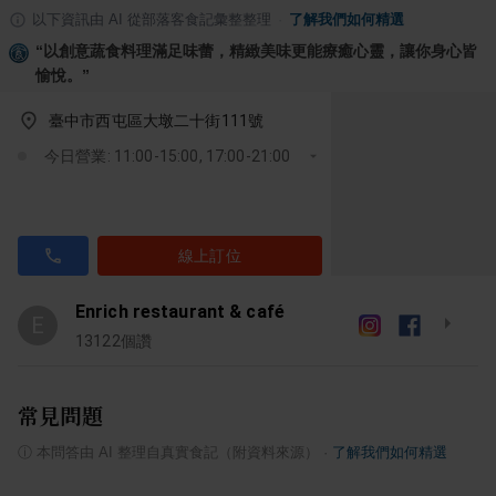
以下資訊由 AI 從部落客食記彙整整理
·
了解我們如何精選
“
以創意蔬食料理滿足味蕾，精緻美味更能療癒心靈，讓你身心皆
愉悅。
”
臺中市西屯區大墩二十街111號
今日營業: 11:00-15:00, 17:00-21:00
線上訂位
Enrich restaurant & café
E
13122
個讚
常見問題
ⓘ
本問答由 AI 整理自真實食記（附資料來源）
·
了解我們如何精選