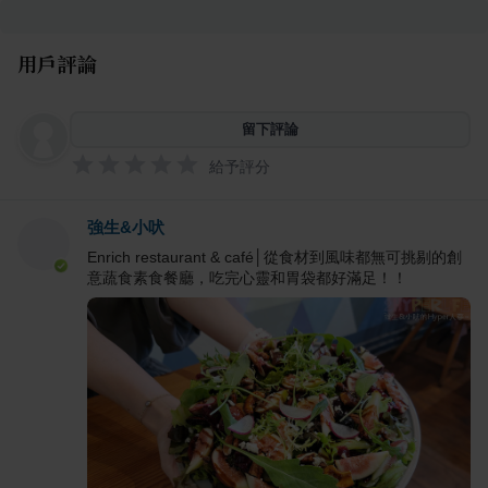
用戶評論
留下評論
給予評分
強生&小吠
Enrich restaurant & café│從食材到風味都無可挑剔的創
意蔬食素食餐廳，吃完心靈和胃袋都好滿足！！