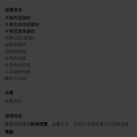
推薦菜色
🌟
鮮肉蛋腸粉
🌟
櫛瓜鮮肉蛋腸粉
🌟
雙蛋廣東腸粉
招牌涼皮(香辣)
鮮蝦蛋腸粉
招牌肉夾饃
孜然肉夾饃
全瘦肉肉夾饃
土豆絲肉夾饃
酸辣土豆絲
份量
份量充足
環境特色
餐廳內用環境
乾淨樸實
，桌數不少，空間以市場周邊小吃店來說算
寬敞
。