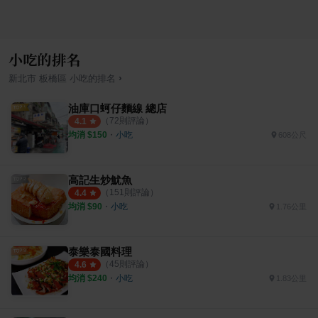
小吃的排名
›
新北市
板橋區
小吃
的排名
油庫口蚵仔麵線 總店
（
72
則評論）
4.1
均消 $
150
・
小吃
608公尺
高記生炒魷魚
（
151
則評論）
4.4
均消 $
90
・
小吃
1.76公里
泰樂泰國料理
（
45
則評論）
4.6
均消 $
240
・
小吃
1.83公里