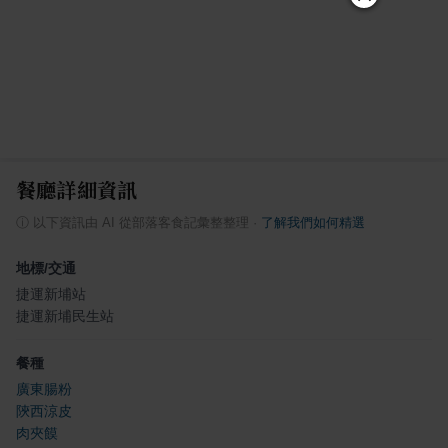
餐廳詳細資訊
ⓘ
以下資訊由 AI 從部落客食記彙整整理
·
了解我們如何精選
地標/交通
捷運新埔站
捷運新埔民生站
餐種
廣東腸粉
陝西涼皮
肉夾饃