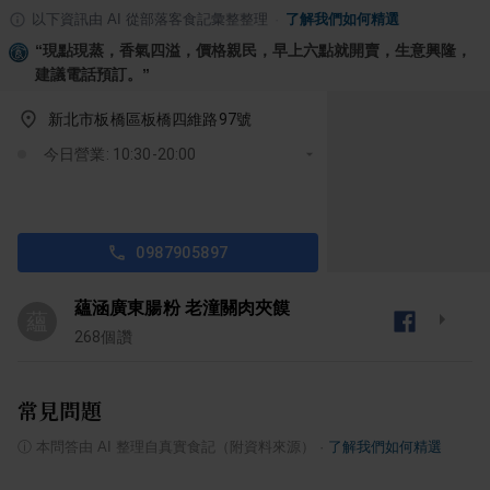
以下資訊由 AI 從部落客食記彙整整理
·
了解我們如何精選
“
現點現蒸，香氣四溢，價格親民，早上六點就開賣，生意興隆，
建議電話預訂。
”
新北市板橋區板橋四維路97號
今日營業: 10:30-20:00
0987905897
蘊涵廣東腸粉 老潼關肉夾饃
蘊
268
個讚
常見問題
ⓘ
本問答由 AI 整理自真實食記（附資料來源）
·
了解我們如何精選