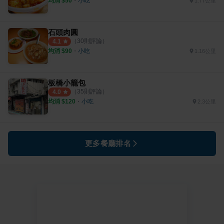
均消 $
50
・
小吃
1.77公里
石頭肉圓
（
30
則評論）
4.1
均消 $
90
・
小吃
1.16公里
板橋小籠包
（
35
則評論）
4.0
均消 $
120
・
小吃
2.3公里
更多餐廳排名