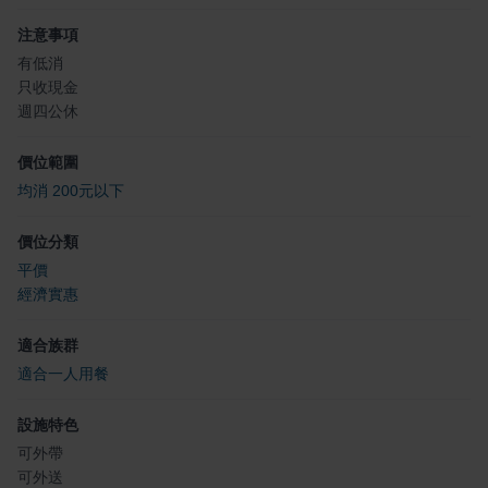
注意事項
有低消
只收現金
週四公休
價位範圍
均消 200元以下
價位分類
平價
經濟實惠
適合族群
適合一人用餐
設施特色
可外帶
可外送