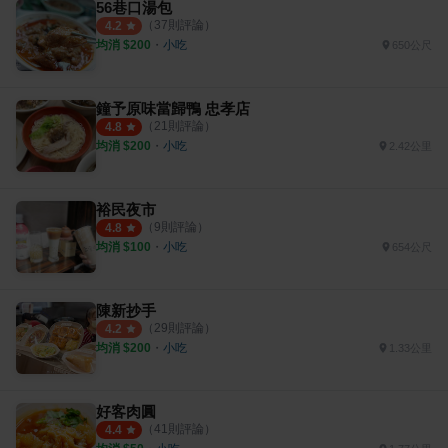
56巷口湯包
（
37
則評論）
4.2
均消 $
200
・
小吃
650公尺
鐘予原味當歸鴨 忠孝店
（
21
則評論）
4.8
均消 $
200
・
小吃
2.42公里
裕民夜市
（
9
則評論）
4.8
均消 $
100
・
小吃
654公尺
陳新抄手
（
29
則評論）
4.2
均消 $
200
・
小吃
1.33公里
好客肉圓
（
41
則評論）
4.4