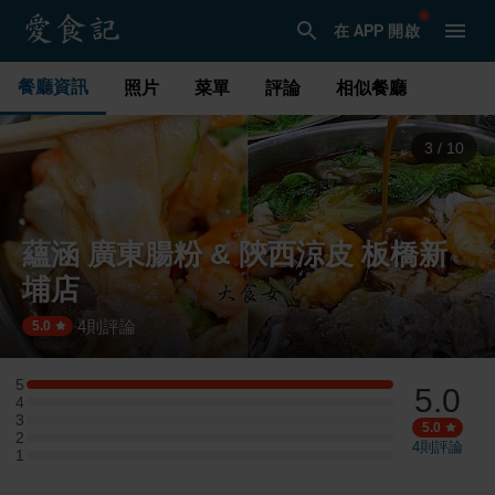
在 APP 開啟
餐廳資訊
照片
菜單
評論
相似餐廳
3
/
10
蘊涵 廣東腸粉 & 陝西涼皮 板橋新
埔店
4
則評論
·
5.0
5
5.0
5 星：1 則評論
4
4 星：0 則評論
3
3 星：0 則評論
5.0
2
2 星：0 則評論
4
則評論
1
1 星：0 則評論