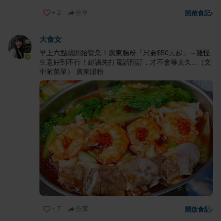
+
2
分享
開啟食記
›
大食女
早上六點就開始營業！廣東腸粉「只要$50元起」～難怪
生意好到不行！建議先打電話預訂，才不會等太久...（文
中附菜單） 廣東腸粉
+
7
分享
開啟食記
›