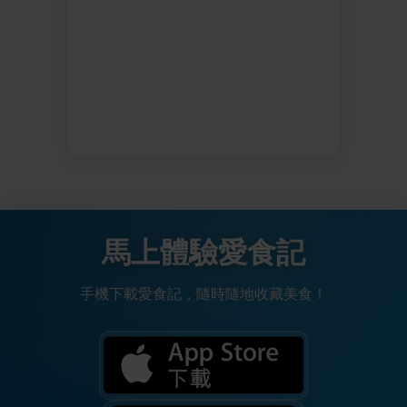
馬上體驗愛食記
手機下載愛食記，隨時隨地收藏美食！