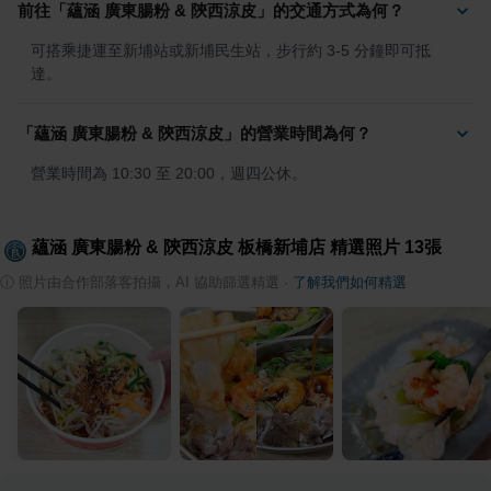
前往「蘊涵 廣東腸粉 & 陝西涼皮」的交通方式為何？
可搭乘捷運至新埔站或新埔民生站，步行約 3-5 分鐘即可抵
達。
「蘊涵 廣東腸粉 & 陝西涼皮」的營業時間為何？
營業時間為 10:30 至 20:00，週四公休。
蘊涵 廣東腸粉 & 陝西涼皮 板橋新埔店
精選照片
13
張
ⓘ
照片由合作部落客拍攝，AI 協助篩選精選
·
了解我們如何精選