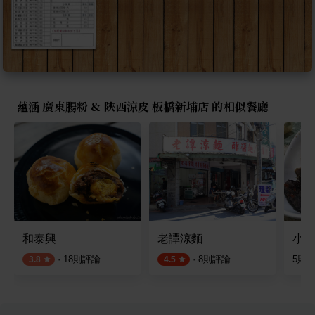
蘊涵 廣東腸粉 & 陝西涼皮 板橋新埔店 的相似餐廳
和泰興
老譚涼麵
小楊
·
18
則評論
·
8
則評論
5
則
3.8
4.5