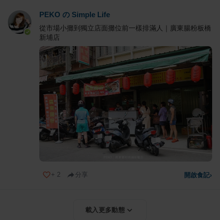
PEKO の Simple Life
從市場小攤到獨立店面攤位前一樣排滿人｜廣東腸粉板橋
新埔店
+
2
分享
開啟食記
›
載入更多動態