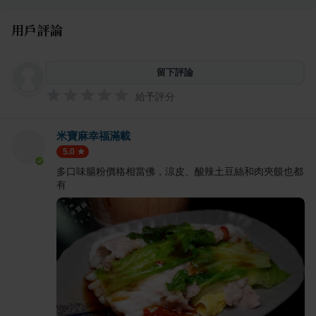
用戶評論
留下評論
給予評分
米寶麻幸福滿載
5.0
多口味腸粉價格相當佛，涼皮、酸辣土豆絲和肉夾饃也都
有