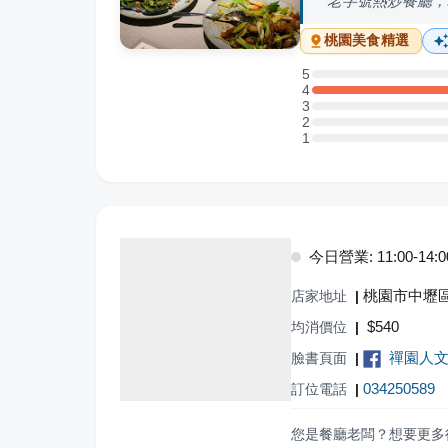
老字號熱炒餐廳，
桃園
美食精選
5
5 星：0 則評論
4
4 星：2 則評論
3
3 星：0 則評論
2
2 星：0 則評論
1
1 星：0 則評論
今日營業: 11:00-14:00,
桃園市中壢區
店家地址
|
$
540
均消價位
|
禪園人文花
臉書頁面
|
034250589
訂位電話
|
您是餐廳老闆？想要更多