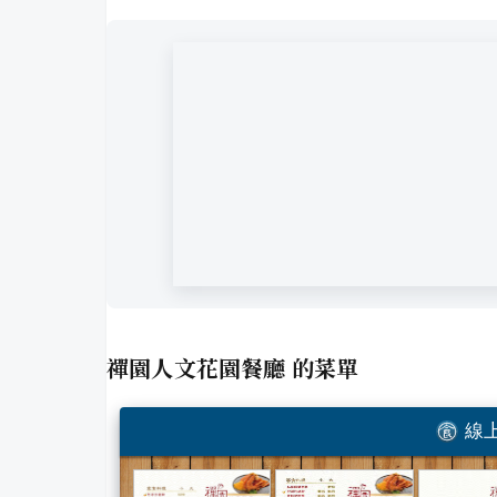
禪園人文花園餐廳
的菜單
線上