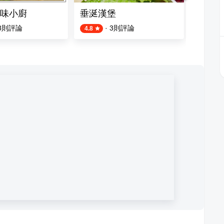
味小廚
垂涎漢堡
伍角小
8
則評論
·
3
則評論
4.8
4.0