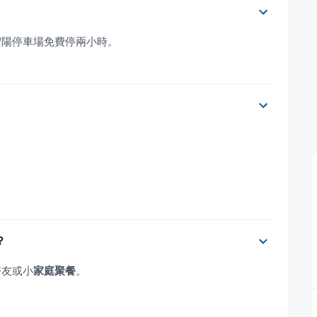
宏陽停車場免費停兩小時。
？
好友或小
家庭聚餐
。