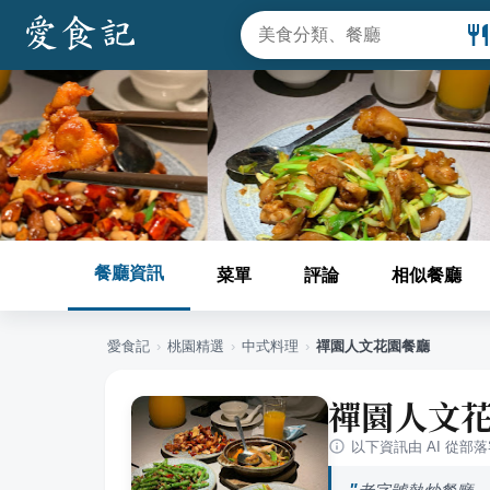
餐廳資訊
菜單
評論
相似餐廳
愛食記
›
桃園
精選
›
中式料理
›
禪園人文花園餐廳
禪園人文
以下資訊由 AI 從部