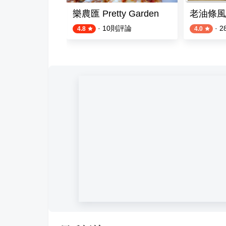
房料理餐廳
樂農匯 Pretty Garden
老油條風
則評論
·
10
則評論
·
2
4.8
4.0