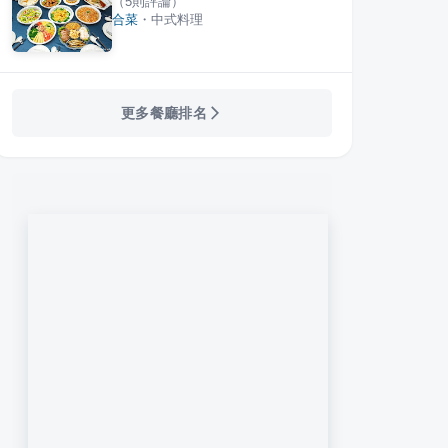
（
5
則評論）
合菜
・
中式料理
吃
柚子花花客家菜
專芳
·
9
則評論
·
11
則評論
4.8
4.5
更多餐廳排名