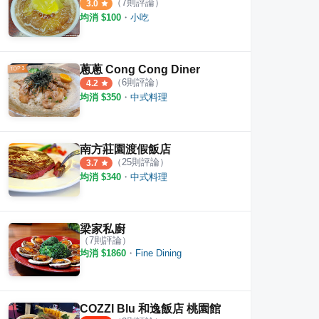
（
7
則評論）
3.0
均消 $
100
・
小吃
蔥蔥 Cong Cong Diner
（
6
則評論）
4.2
均消 $
350
・
中式料理
南方莊園渡假飯店
（
25
則評論）
3.7
均消 $
340
・
中式料理
梁家私廚
（
7
則評論）
均消 $
1860
・
Fine Dining
COZZI Blu 和逸飯店 桃園館