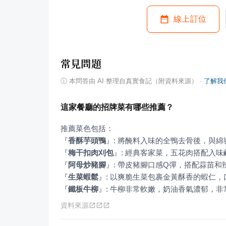
線上訂位
常見問題
ⓘ
本問答由 AI 整理自真實食記（附資料來源）
·
了解我
這家餐廳的招牌菜有哪些推薦？
『
香酥芋頭鴨
』
『
梅干扣肉刈包
』
『
阿母炒豬腳
』
『
生菜蝦鬆
』
『
鐵板牛柳
』
: 牛柳非常軟嫩，奶油香氣濃郁，非
資料來源