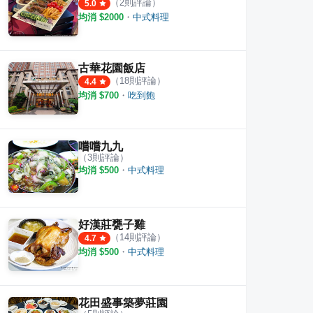
（
2
則評論）
5.0
均消 $
2000
・
中式料理
古華花園飯店
（
18
則評論）
4.4
均消 $
700
・
吃到飽
嚐嚐九九
（
3
則評論）
均消 $
500
・
中式料理
好漢莊甕子雞
（
14
則評論）
4.7
均消 $
500
・
中式料理
花田盛事築夢莊園