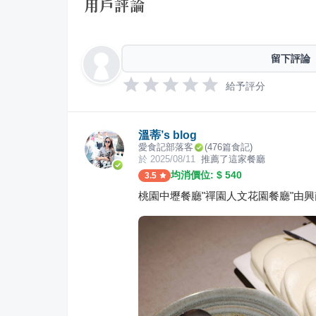
用戶評論
留下評論
給予評分
溫蒂’s blog
愛食記部落客
(
476
篇食記)
於
2025/08/11
推薦了這家餐廳
均消價位: $
540
3.5
桃園中壢餐廳"禪園人文花園餐廳"由興南製