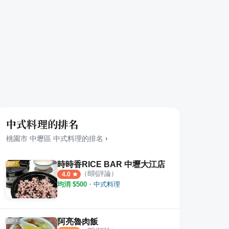
中式料理的排名
桃園市
中壢區
中式料理
的排名
›
時時香RICE BAR 中壢大江店
（
8
則評論）
4.0
均消 $
500
・
中式料理
阿亮魯肉飯