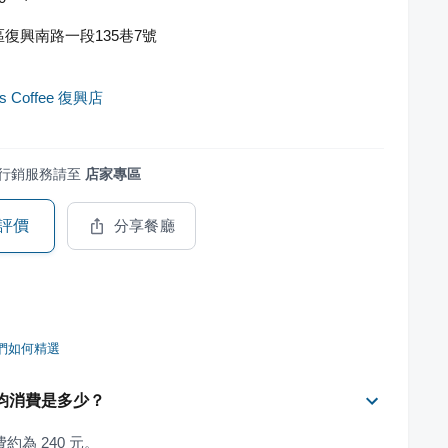
復興南路一段135巷7號
rs Coffee 復興店
行銷服務請至
店家專區
評價
分享餐廳
們如何精選
 的平均消費是多少？
消費約為 240 元。