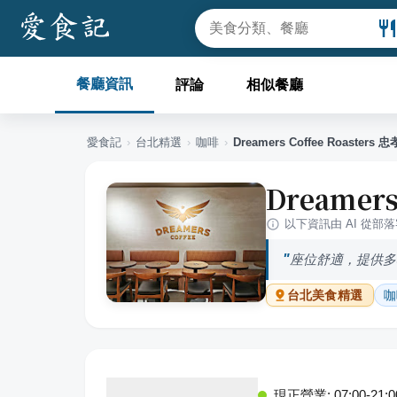
餐廳資訊
評論
相似餐廳
愛食記
›
台北
精選
›
咖啡
›
Dreamers Coffee Roasters
Dreamer
以下資訊由 AI 從部
座位舒適，提供多
咖
台北
美食精選
現正營業: 07:00-21:0