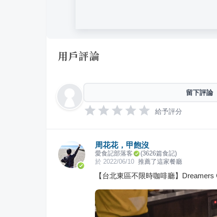
用戶評論
留下評論
給予評分
周花花，甲飽沒
愛食記部落客
(
3626
篇食記)
於
2022/06/10
推薦了這家餐廳
【台北東區不限時咖啡廳】Dreamers