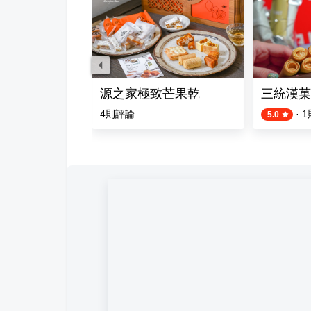
源之家極致芒果乾
三統漢菓
評論
4
則評論
·
1
5.0