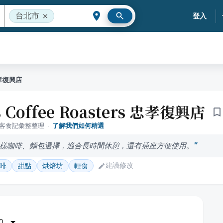
台北市
登入
 忠孝復興店
s Coffee Roasters 忠孝復興店
落客食記彙整整理
·
了解我們如何精選
樣咖啡、麵包選擇，適合長時間休憩，還有插座方便使用。
建議修改
啡
甜點
烘焙坊
輕食
0