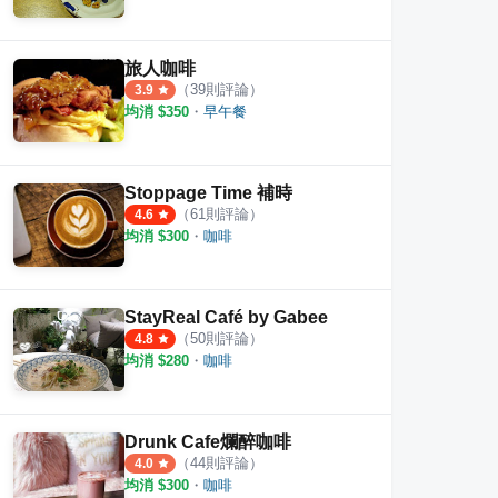
旅人咖啡
（
39
則評論）
3.9
均消 $
350
・
早午餐
Stoppage Time 補時
（
61
則評論）
4.6
均消 $
300
・
咖啡
StayReal Café by Gabee
（
50
則評論）
4.8
均消 $
280
・
咖啡
Drunk Cafe爛醉咖啡
（
44
則評論）
4.0
均消 $
300
・
咖啡