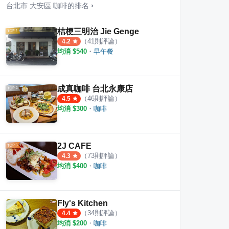
台北市
大安區
咖啡
的排名
›
桔梗三明治 Jie Genge
（
41
則評論）
4.2
均消 $
540
・
早午餐
ane 忠孝店
胖妞的店
真本
·
3
則評論
1
則評論
2
則評
成真咖啡 台北永康店
（
46
則評論）
4.5
均消 $
300
・
咖啡
2J CAFE
（
73
則評論）
4.3
均消 $
400
・
咖啡
Fly's Kitchen
（
34
則評論）
4.4
均消 $
200
・
咖啡