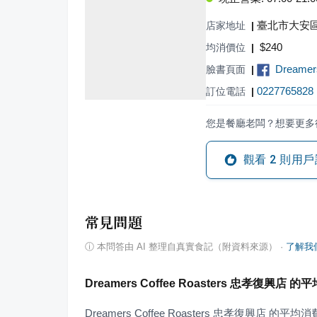
臺北市大安區
店家地址
|
$
240
均消價位
|
Dreame
臉書頁面
|
0227765828
訂位電話
|
您是餐廳老闆？想要更多
觀看
2
則用戶
常見問題
ⓘ
本問答由 AI 整理自真實食記（附資料來源）
·
了解我
Dreamers Coffee Roasters 忠孝復興店
Dreamers Coffee Roasters 忠孝復興店 的平均