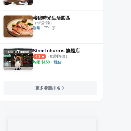
榕錦時光生活園區
（
5
則評論）
咖啡
・
下午茶
Street churros 旗艦店
（
83
則評論）
4.3
均消 $
150
・
甜點
更多餐廳排名