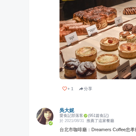
+
1
分享
吳大妮
愛食記部落客
(
951
篇食記)
於
2021/08/31
推薦了這家餐廳
台北市咖啡廳：Dreamers Coffe