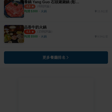
養鍋 Yang Guo 石頭涮涮鍋 (彰化旗艦店)
（
6
則評論）
4.0
均消 $
300
・
火鍋
11.8公里
品香牛奶火鍋
（
15
則評論）
4.5
均消 $
500
・
火鍋
9.54公里
更多餐廳排名