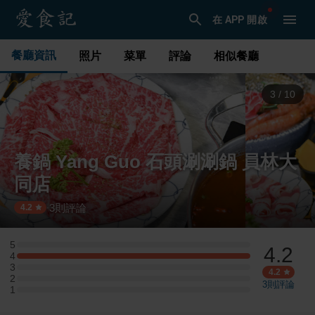
在 APP 開啟
餐廳資訊
照片
菜單
評論
相似餐廳
3
/
10
養鍋 Yang Guo 石頭涮涮鍋 員林大
同店
3
則評論
·
4.2
5
4.2
5 星：0 則評論
4
4 星：2 則評論
3
3 星：0 則評論
4.2
2
2 星：0 則評論
3
則評論
1
1 星：0 則評論