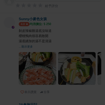
給予評分
Sunny小麥色女孩
均消價位: $
250
4.0
剝皮辣椒雞湯底沒味道
櫻桃鴨肉很容易散開
湯底續加的湯不是清湯
... 顯示更多
表示讚賞
分享
2A食旅日記