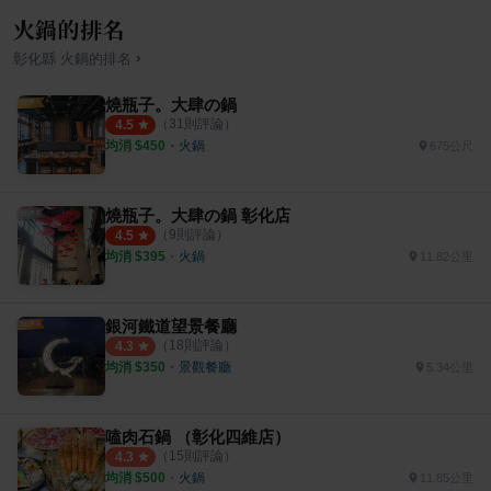
火鍋的排名
›
彰化縣
火鍋
的排名
燒瓶子。大肆の鍋
（
31
則評論）
4.5
均消 $
450
・
火鍋
675公尺
燒瓶子。大肆の鍋 彰化店
（
9
則評論）
4.5
均消 $
395
・
火鍋
11.82公里
銀河鐵道望景餐廳
（
18
則評論）
4.3
均消 $
350
・
景觀餐廳
5.34公里
嗑肉石鍋 （彰化四維店）
（
15
則評論）
4.3
均消 $
500
・
火鍋
11.85公里