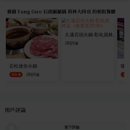
養鍋 Yang Guo 石頭涮涮鍋 員林大同店 的相似餐廳
久違石頭火鍋-彰化員林店（收客至
2
則評論
石松迷你火鍋
嗑肉
·
2
則評論
4.5
4.5
用戶評論
留下評論