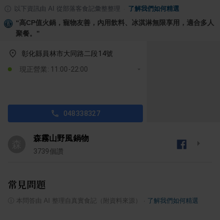
以下資訊由 AI 從部落客食記彙整整理
·
了解我們如何精選
“
高CP值火鍋，寵物友善，內用飲料、冰淇淋無限享用，適合多人
聚餐。
”
彰化縣員林市大同路二段14號
現正營業: 11:00-22:00
048338327
森霧山野風鍋物
森
3739
個讚
常見問題
ⓘ
本問答由 AI 整理自真實食記（附資料來源）
·
了解我們如何精選