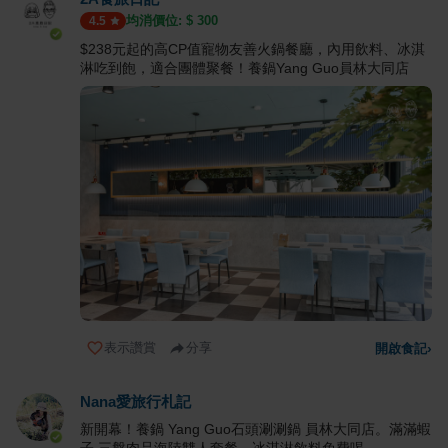
均消價位: $
300
4.5
$238元起的高CP值寵物友善火鍋餐廳，內用飲料、冰淇
淋吃到飽，適合團體聚餐！養鍋Yang Guo員林大同店
表示讚賞
分享
開啟食記
›
Nana愛旅行札記
新開幕！養鍋 Yang Guo石頭涮涮鍋 員林大同店。滿滿蝦
子 三盤肉品海陸雙人套餐，冰淇淋飲料免費喝