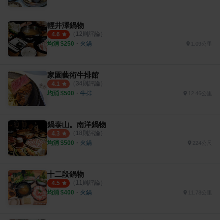
輕井澤鍋物
（
12
則評論）
4.6
均消 $
250
・
火鍋
1.09公里
家園藝術牛排館
（
34
則評論）
4.1
均消 $
500
・
牛排
12.46公里
鍋泰山。南洋鍋物
（
18
則評論）
4.3
均消 $
500
・
火鍋
224公尺
十二段鍋物
（
11
則評論）
4.5
均消 $
400
・
火鍋
11.78公里