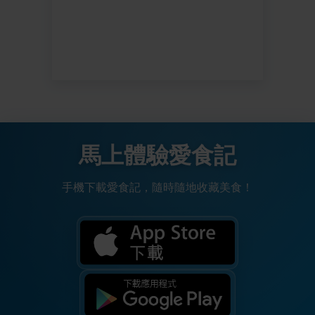
馬上體驗愛食記
手機下載愛食記，隨時隨地收藏美食！