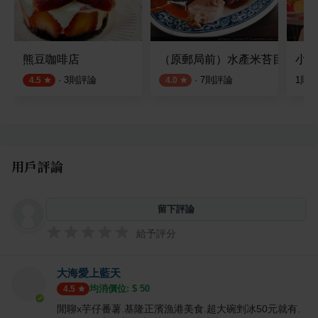
熊豆咖啡店
（原郵局前）水產米苔目
小馬納
·
3
則評論
·
7
則評論
1
則
4.5
4.0
用戶評論
留下評論
給予評分
大海愛上藍天
均消價位: $
50
4.5
閒聊x芋仔番薯.基隆正濱漁港美食.超大碗剉冰50元就有.