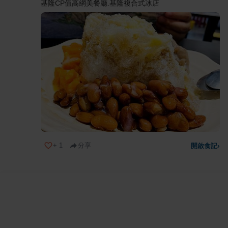
基隆CP值高網美餐廳.基隆複合式冰店
+
1
分享
開啟食記
›