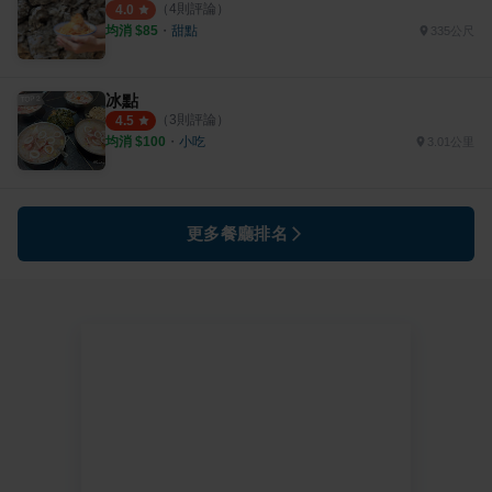
（
4
則評論）
4.0
均消 $
85
・
甜點
335公尺
冰點
（
3
則評論）
4.5
均消 $
100
・
小吃
3.01公里
更多餐廳排名