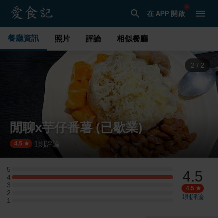
在 APP 開啟
餐廳資訊
照片
評論
相似餐廳
1
/
2
閒聊x芋仔番薯 (已歇業)
1
則評論
·
4.5
5
4.5
5 星：0 則評論
4
4 星：1 則評論
3
3 星：0 則評論
4.5
2
2 星：0 則評論
1
則評論
1
1 星：0 則評論