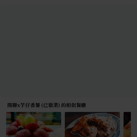
閒聊x芋仔番薯 (已歇業) 的相似餐廳