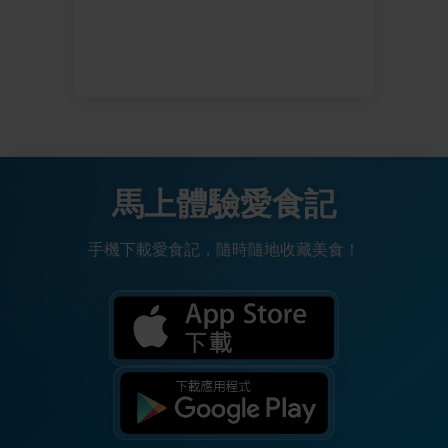
馬上體驗愛食記
手機下載愛食記，隨時隨地收藏美食！