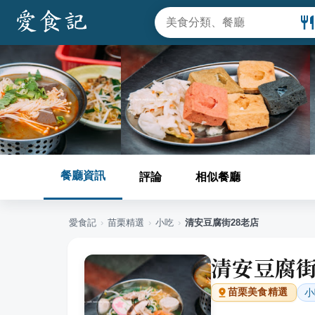
餐廳資訊
評論
相似餐廳
愛食記
›
苗栗
精選
›
小吃
›
清安豆腐街28老店
清安豆腐街
小
苗栗
美食精選