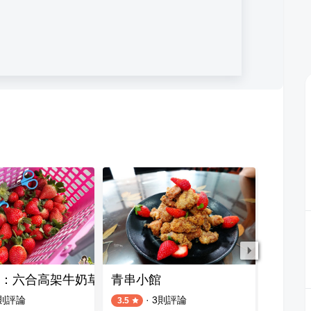
：六合高架牛奶草莓農場（歡迎使用LinePay支付）
青串小館
七姊妹
則評論
·
3
則評論
3.5
5.0