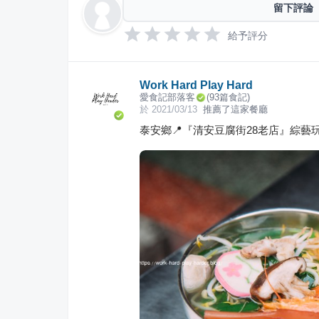
留下評論
給予評分
Work Hard Play Hard
愛食記部落客
(
93
篇食記)
於
2021/03/13
推薦了這家餐廳
泰安鄉📍『清安豆腐街28老店』綜藝