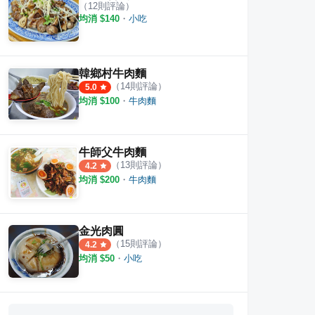
（
12
則評論）
均消 $
140
・
小吃
韓鄉村牛肉麵
（
14
則評論）
5.0
均消 $
100
・
牛肉麵
牛師父牛肉麵
（
13
則評論）
4.2
均消 $
200
・
牛肉麵
金光肉圓
（
15
則評論）
4.2
均消 $
50
・
小吃