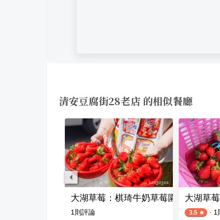
清安豆腐街28老店 的相似餐廳
草莓園
大湖草莓：棋琦牛奶草莓園
大湖草莓
1
則評論
·
1
3.5