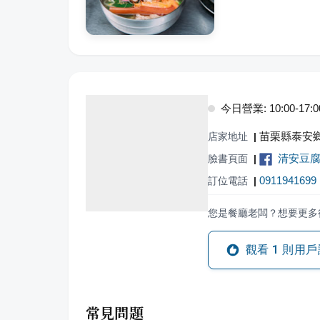
今日營業: 10:00-17:0
苗栗縣泰安鄉
店家地址
|
清安豆
臉書頁面
|
0911941699
訂位電話
|
您是餐廳老闆？想要更多
觀看
1
則用戶
常見問題