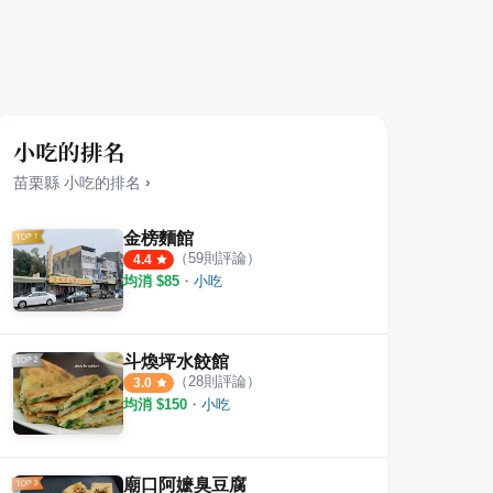
小吃的排名
苗栗縣
小吃
的排名
›
金榜麵館
（
59
則評論）
4.4
均消 $
85
・
小吃
斗煥坪水餃館
（
28
則評論）
3.0
均消 $
150
・
小吃
草莓園
湯之島虎山溫泉會館
灣潭
·
1
則評論
1
則評論
1
則評
廟口阿嬷臭豆腐