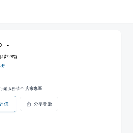
0
1鄰28號
腐街
行銷服務請至
店家專區
評價
分享餐廳