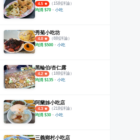
（
15
則評論）
4.5
均消 $
70
・
小吃
秀菊小吃坊
（
8
則評論）
4.0
均消 $
500
・
小吃
黑輪伯/杏仁露
（
18
則評論）
4.2
均消 $
135
・
小吃
阿蘭姊小吃店
（
21
則評論）
4.3
均消 $
30
・
小吃
三義鄉村小吃店