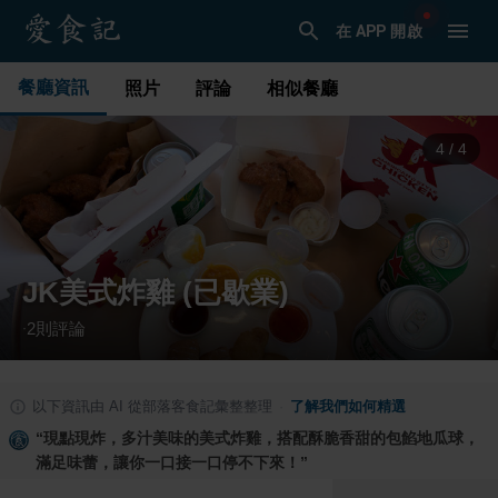
在 APP 開啟
餐廳資訊
照片
評論
相似餐廳
1
/
4
JK美式炸雞 (已歇業)
2
則評論
·
以下資訊由 AI 從部落客食記彙整整理
·
了解我們如何精選
“
現點現炸，多汁美味的美式炸雞，搭配酥脆香甜的包餡地瓜球，
滿足味蕾，讓你一口接一口停不下來！
”