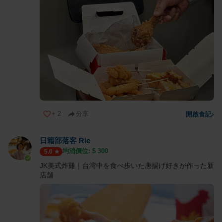
+
2
分享
開啟食記
›
日籍部落客 Rie
均消價位: $
300
5.0
JK美式炸雞｜台湾中を食べ歩いた唐揚げ好きが作った新
店舗