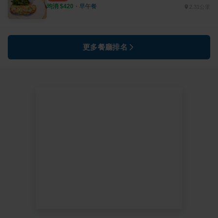
均消 $
420
・
早午餐
2.31公里
更多餐廳排名