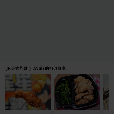
JK美式炸雞 (已歇業) 的相似餐廳