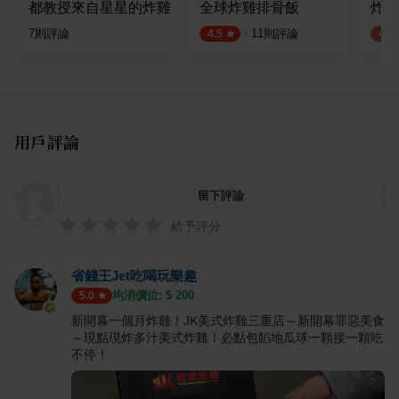
都教授來自星星的炸雞
全球炸雞排骨飯
炸G
7
則評論
·
11
則評論
4.5
4.0
用戶評論
留下評論
給予評分
省錢王Jet吃喝玩樂趣
均消價位: $
200
5.0
新開幕一個月炸雞！JK美式炸雞三重店～新開幕罪惡美食
～現點現炸多汁美式炸雞！必點包餡地瓜球一顆接一顆吃
不停！