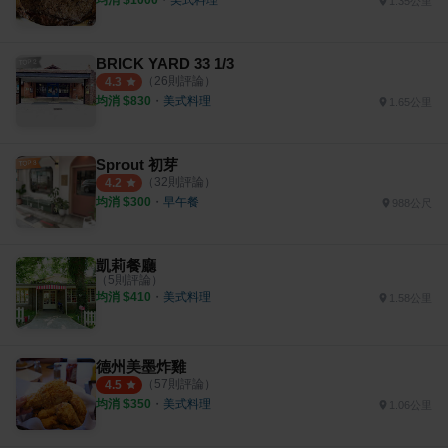
均消 $
1000
・
美式料理
1.35公里
BRICK YARD 33 1/3
（
26
則評論）
4.3
均消 $
830
・
美式料理
1.65公里
Sprout 初芽
（
32
則評論）
4.2
均消 $
300
・
早午餐
988公尺
凱莉餐廳
（
5
則評論）
均消 $
410
・
美式料理
1.58公里
德州美墨炸雞
（
57
則評論）
4.5
均消 $
350
・
美式料理
1.06公里