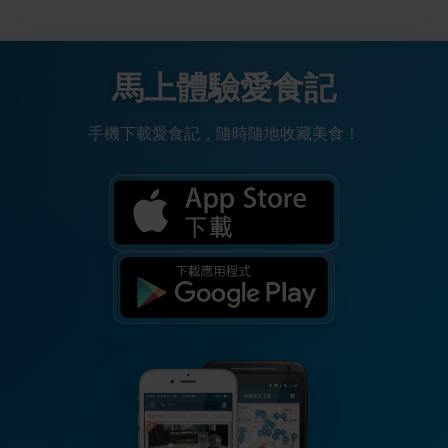
馬上體驗愛食記
手機下載愛食記，隨時隨地收藏美食！