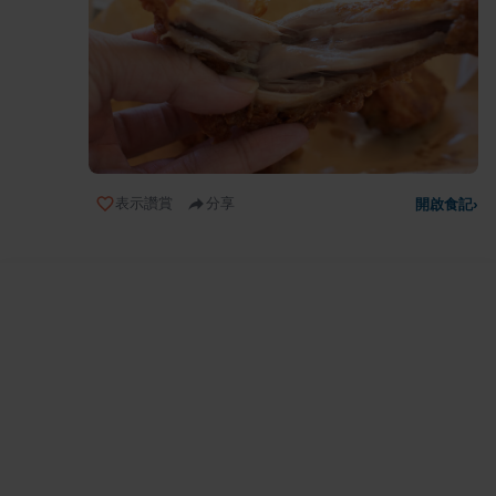
表示讚賞
分享
開啟食記
›