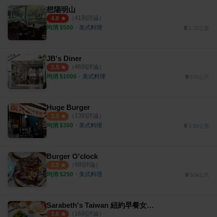
想陽明山
（
41
則評論）
4.6
均消 $
500
・
美式料理
1.72公里
JB's Diner
（
46
則評論）
3.5
均消 $
1000
・
美式料理
575公尺
Huge Burger
（
13
則評論）
3.0
均消 $
300
・
美式料理
3.99公里
Burger O'clock
（
9
則評論）
3.0
均消 $
250
・
美式料理
504公尺
Sarabeth's Taiwan 紐約早餐女王 台北天母SOGO店
（
16
則評論）
3.6