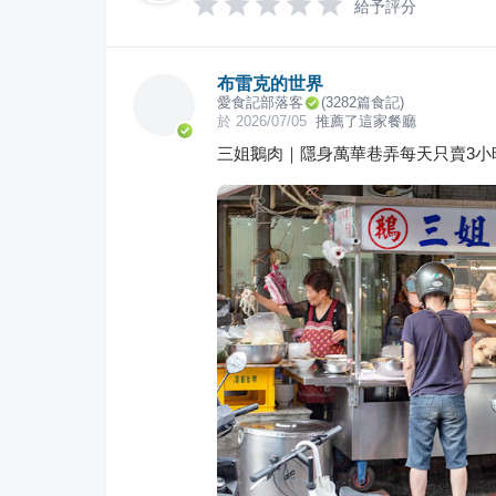
給予評分
布雷克的世界
愛食記部落客
(
3282
篇食記)
於
2026/07/05
推薦了這家餐廳
三姐鵝肉｜隱身萬華巷弄每天只賣3小