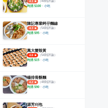
（
49
則評論）
4.1
均消 $
100
・
小吃
陳記專業蚵仔麵線
（
54
則評論）
4.3
均消 $
95
・
小吃
萬大蟹殼黃
（
54
則評論）
4.6
均消 $
15
・
小吃
楊排骨酥麵
（
48
則評論）
4.2
肉專賣店
一心鵝肉
鴨肉
均消 $
90
・
小吃
·
8
則評論
3
則評論
3.8
源芳刈包