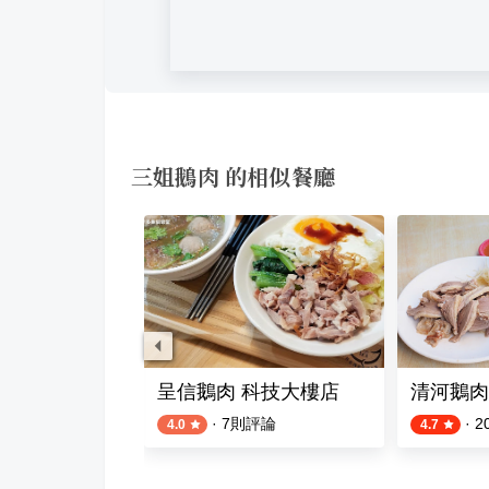
三姐鵝肉 的相似餐廳
專賣店
呈信鵝肉 科技大樓店
清河鵝肉
則評論
·
7
則評論
·
2
4.0
4.7