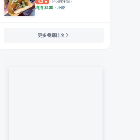
（
45
則評論）
4.3
均消 $
100
・
小吃
更多餐廳排名