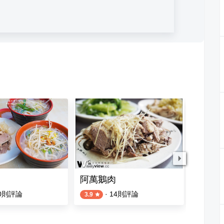
阿萬鵝肉
阿成鵝
0
則評論
·
14
則評論
3.9
2.2