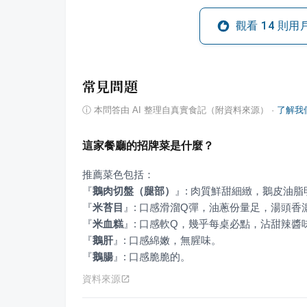
觀看
14
則用
常見問題
ⓘ
本問答由 AI 整理自真實食記（附資料來源）
·
了解我
這家餐廳的招牌菜是什麼？
『
鵝肉切盤（腿部）
』
『
米苔目
』
『
米血糕
』
『
鵝肝
』
『
鵝腸
』
: 口感脆脆的。
資料來源