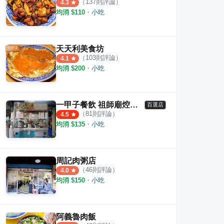
（
137
則評論）
4.3
均消 $
110
・
小吃
天天利美食坊
（
103
則評論）
4.1
均消 $
200
・
小吃
一甲子餐飲 祖師廟焢肉飯、刈包
百選店
（
81
則評論）
4.5
均消 $
135
・
小吃
周記肉粥店
（
46
則評論）
4.0
均消 $
150
・
小吃
阿義魯肉飯