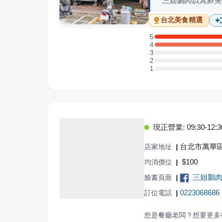
三姐鵝肉以其鮮美
台北
美食精選
5
5 星：1 則評論
4
4 星：2 則評論
3
3 星：0 則評論
2
2 星：0 則評論
1
1 星：0 則評論
現正營業: 09:30-12:3
台北市萬華區
店家地址
|
$
100
均消價位
|
三姐鵝
臉書頁面
|
0223068686
訂位電話
|
您是餐廳老闆？想要更多