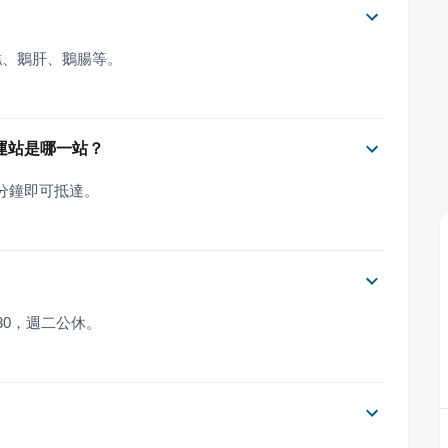
糕、鵝肝、鵝腸等。
運站是哪一站？
 分鐘即可抵達。
:30，週二公休。