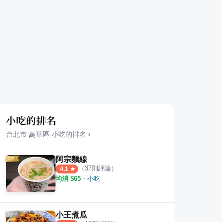
小吃的排名
台北市
萬華區
小吃
的排名
›
阿宗麵線
（
37
則評論）
4.1
均消 $
65
・
小吃
小王煮瓜