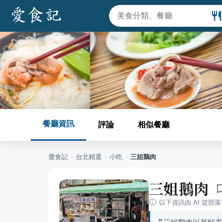
餐廳資訊
評論
相似餐廳
愛食記
›
台北
精選
›
小吃
›
三姐鵝肉
三姐鵝肉
以下資訊由 AI 從部