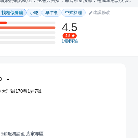
甜嫩的鵝肉聞名，在地人激推，每日限量供應，是萬華必訪美食。
建議修改
找相似餐廳
小吃
早午餐
中式料理
4.5
4.5
14
則評論
0
大理街170巷1弄7號
肉
行銷服務請至
店家專區