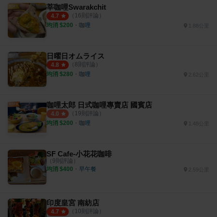
莘咖哩Swarakchit
（
16
則評論）
4.7
均消 $
200
・
咖哩
1.88公里
日曜日オムライス
（
8
則評論）
4.8
均消 $
280
・
咖哩
2.62公里
咖哩太郎 日式咖哩專賣店 國賓店
（
19
則評論）
4.0
均消 $
200
・
咖哩
1.48公里
SF Cafe-小花花咖啡
（
9
則評論）
均消 $
400
・
早午餐
2.59公里
印度皇宮 南紡店
（
10
則評論）
4.7