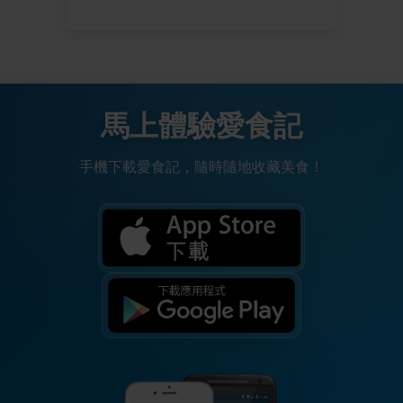
馬上體驗愛食記
手機下載愛食記，隨時隨地收藏美食！