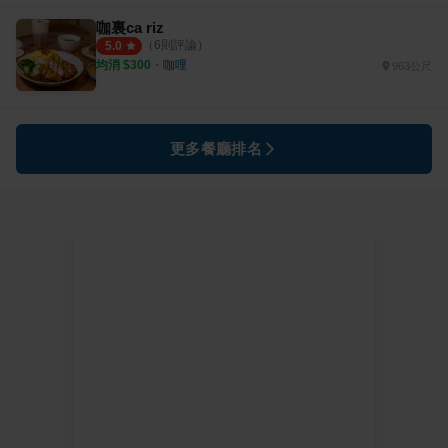
咖裏ca riz
（
6
則評論）
5.0
均消 $
300
・
咖哩
963公尺
更多餐廳排名