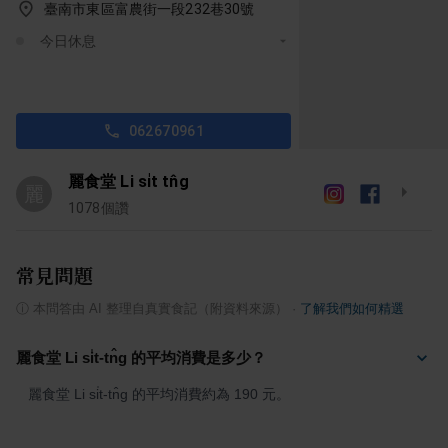
臺南市東區富農街一段232巷30號
今日休息
062670961
麗食堂 Li si̍t tn̂g
麗
1078
個讚
常見問題
ⓘ
本問答由 AI 整理自真實食記（附資料來源）
·
了解我們如何精選
麗食堂 Li si̍t-tn̂g 的平均消費是多少？
麗食堂 Li si̍t-tn̂g 的平均消費約為 190 元。