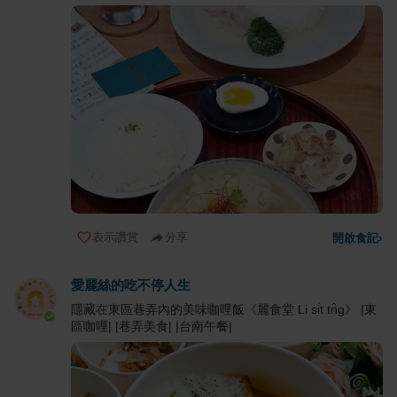
表示讚賞
分享
開啟食記
›
愛麗絲的吃不停人生
隱藏在東區巷弄內的美味咖哩飯《麗食堂 Li si̍t tn̂g》 |東
區咖哩| |巷弄美食| |台南午餐|