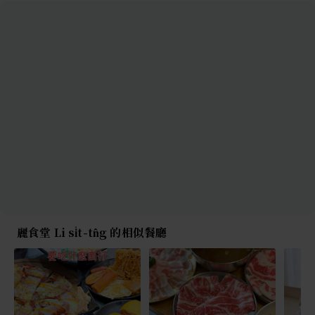
麗食堂 Li si̍t-tn̂g 的相似餐廳