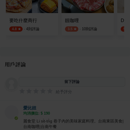
要吃什麼商行
靚咖哩
Deta
·
4
則評論
·
10
則評論
4.8
3.5
5.0
用戶評論
留下評論
給予評分
愛比妞
均消價位: $
190
麗食堂 Li si̍t-tn̂g 巷子內的美味家庭料理。台南東區美食|
台南咖哩|台南午餐