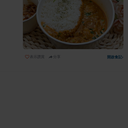
表示讚賞
分享
開啟食記
›