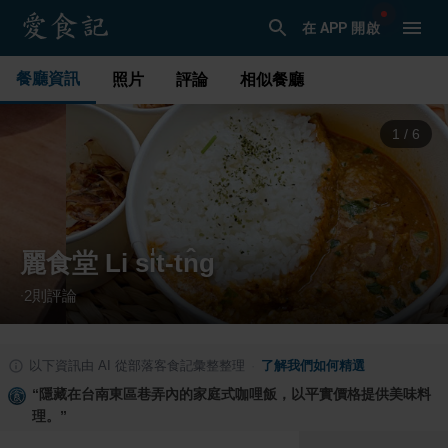
在 APP 開啟
餐廳資訊
照片
評論
相似餐廳
1
/
6
麗食堂 Li si̍t-tn̂g
2
則評論
·
以下資訊由 AI 從部落客食記彙整整理
·
了解我們如何精選
“
隱藏在台南東區巷弄內的家庭式咖哩飯，以平實價格提供美味料
理。
”