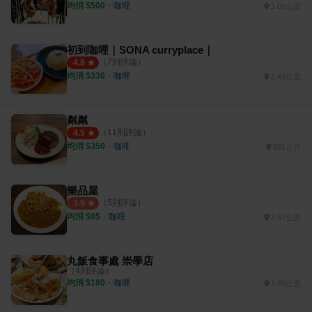
均消 $
500
・
咖哩
1.01公里
初到咖哩｜SONA curryplace｜
（
7
則評論）
4.8
均消 $
330
・
咖哩
2.43公里
粼粼
（
11
則評論）
4.5
均消 $
350
・
咖啡
981公尺
樂品屋
（
5
則評論）
3.9
均消 $
85
・
咖哩
2.57公里
丸飯食事處 崇學店
（
4
則評論）
均消 $
180
・
咖哩
1.65公里