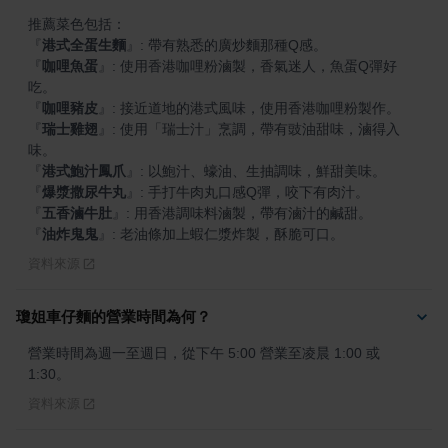
『
港式全蛋生麵
』
『
咖哩魚蛋
』
: 使用香港咖哩粉滷製，香氣迷人，魚蛋Q彈好
『
咖哩豬皮
』
『
瑞士雞翅
』
: 使用「瑞士汁」烹調，帶有豉油甜味，滷得入
『
港式鮑汁鳳爪
』
『
爆漿撒尿牛丸
』
『
五香滷牛肚
』
『
油炸鬼鬼
』
: 老油條加上蝦仁漿炸製，酥脆可口。
資料來源
瓊姐車仔麵的營業時間為何？
營業時間為週一至週日，從下午 5:00 營業至凌晨 1:00 或 
1:30。
資料來源