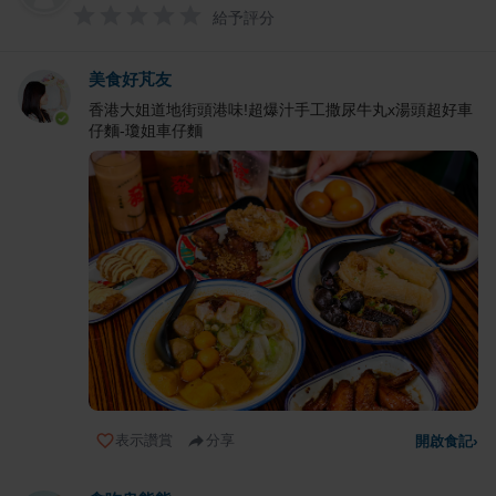
給予評分
美食好芃友
香港大姐道地街頭港味!超爆汁手工撒尿牛丸x湯頭超好車
仔麵-瓊姐車仔麵
表示讚賞
分享
開啟食記
›