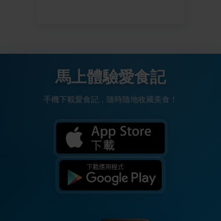
馬上體驗愛食記
手機下載愛食記，隨時隨地收藏美食！