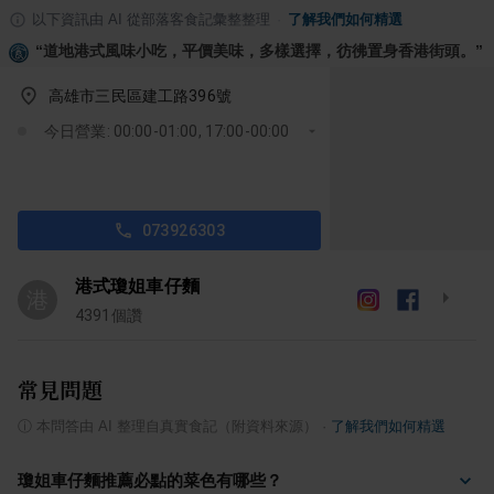
以下資訊由 AI 從部落客食記彙整整理
·
了解我們如何精選
“
道地港式風味小吃，平價美味，多樣選擇，彷彿置身香港街頭。
”
高雄市三民區建工路396號
今日營業: 00:00-01:00, 17:00-00:00
073926303
港式瓊姐車仔麵
港
4391
個讚
常見問題
ⓘ
本問答由 AI 整理自真實食記（附資料來源）
·
了解我們如何精選
瓊姐車仔麵推薦必點的菜色有哪些？