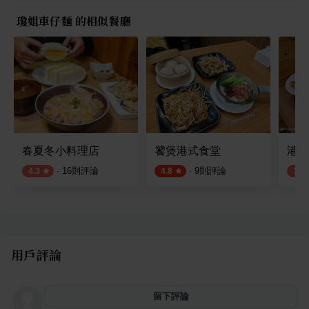
瓊姐車仔麵 的相似餐廳
春夏冬小料理店
饕煲港式食堂
港港
·
16
則評論
·
9
則評論
4.3
4.8
3.8
用戶評論
留下評論