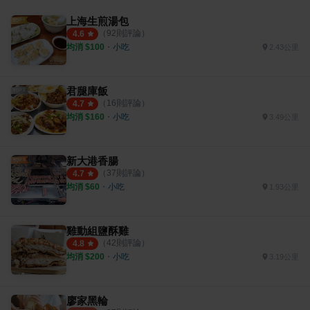
上海生煎湯包
（
92
則評論）
4.6
均消 $
100
・
小吃
2.43公里
君腿庫飯
（
16
則評論）
4.7
均消 $
160
・
小吃
3.49公里
新大港香腸
（
37
則評論）
4.7
均消 $
60
・
小吃
1.93公里
雞動組鹽酥雞
（
42
則評論）
4.8
均消 $
200
・
小吃
3.19公里
廖家黑輪