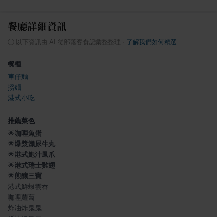
餐廳詳細資訊
ⓘ
以下資訊由 AI 從部落客食記彙整整理
·
了解我們如何精選
餐種
車仔麵
撈麵
港式小吃
推薦菜色
🌟
咖哩魚蛋
🌟
爆漿瀨尿牛丸
🌟
港式鮑汁鳳爪
🌟
港式瑞士雞翅
🌟
煎釀三寶
港式鮮蝦雲吞
咖哩蘿蔔
炸油炸鬼鬼