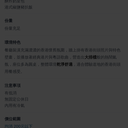
酥炸奶皇包
港式椒鹽豬扒飯
份量
份量充足
環境特色
餐廳裝潢充滿濃濃的香港懷舊氛圍，牆上掛有香港街頭照片與特色
壁畫，並播放著經典港片與粵語歌曲，營造出
大排檔
般的熱鬧氣
氛，座位多為圓桌，整體環境
乾淨舒適
，適合體驗道地的香港街頭
用餐感受。
注意事項
有低消
無固定公休日
內用有冷氣
價位範圍
均消 200元以下