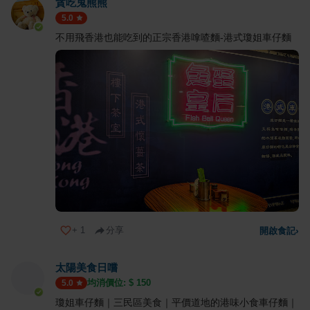
貪吃鬼熊熊
5.0
不用飛香港也能吃到的正宗香港嗱喳麵-港式瓊姐車仔麵
+
1
分享
開啟食記
›
太陽美食日嚐
均消價位: $
150
5.0
瓊姐車仔麵｜三民區美食｜平價道地的港味小食車仔麵｜