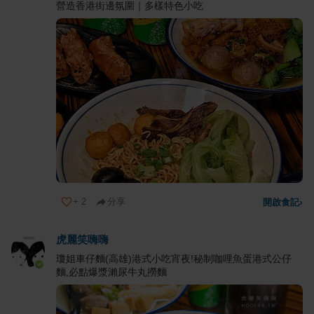
營造香港街邊氛圍｜多樣特色小吃
+
2
分享
開啟食記
›
虎麗笑嗨嗨
瓊姐車仔麵(高雄)港式小吃宵夜!秘制咖哩魚蛋港式公仔
麵,必點爆漿瀨尿牛丸撈麵