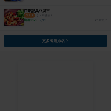
江豪記臭豆腐王
（
17
則評論）
3.1
均消 $
120
・
小吃
142公尺
更多餐廳排名