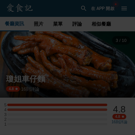
在 APP 開啟
餐廳資訊
照片
菜單
評論
相似餐廳
4
/
10
瓊姐車仔麵
16
則評論
·
4.8
5
4.8
5 星：2 則評論
4
4 星：2 則評論
3
3 星：0 則評論
4.8
2
2 星：0 則評論
16
則評論
1
1 星：0 則評論