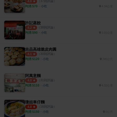
（
37
則評論）
4.0
均消 $
70
・
小吃
4.34公里
許記蒸餃
（
38
則評論）
4.2
均消 $
90
・
小吃
3.01公里
吉品高雄脆皮肉圓
（
30
則評論）
4.1
均消 $
120
・
小吃
745公尺
阿萬意麵
（
31
則評論）
4.0
均消 $
110
・
小吃
4.32公里
瓊姐車仔麵
（
16
則評論）
4.8
均消 $
150
・
小吃
0公尺