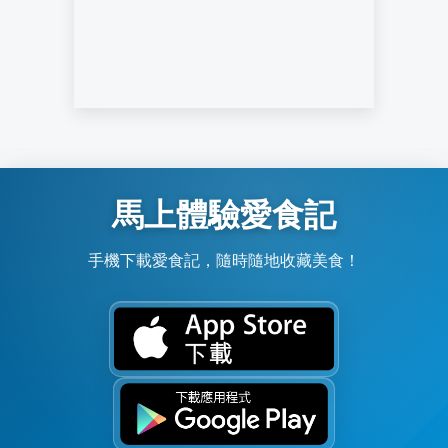
馬上體驗愛食記
手機下載愛食記，隨時隨地收藏美食！