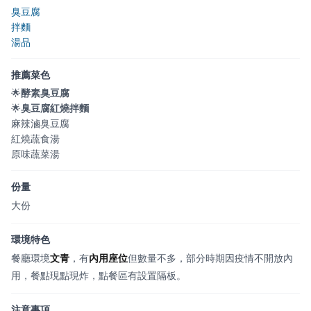
臭豆腐
拌麵
湯品
推薦菜色
🌟
酵素臭豆腐
🌟
臭豆腐紅燒拌麵
麻辣滷臭豆腐
紅燒蔬食湯
原味蔬菜湯
份量
大份
環境特色
餐廳環境
文青
，有
內用座位
但數量不多，部分時期因疫情不開放內
用，餐點現點現炸，點餐區有設置隔板。
注意事項