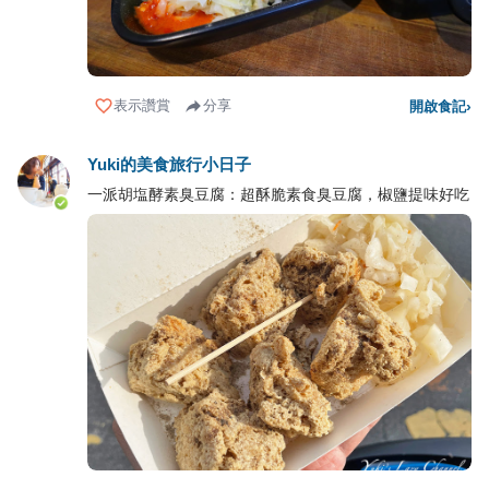
表示讚賞
分享
開啟食記
›
Yuki的美食旅行小日子
一派胡塩酵素臭豆腐：超酥脆素食臭豆腐，椒鹽提味好吃