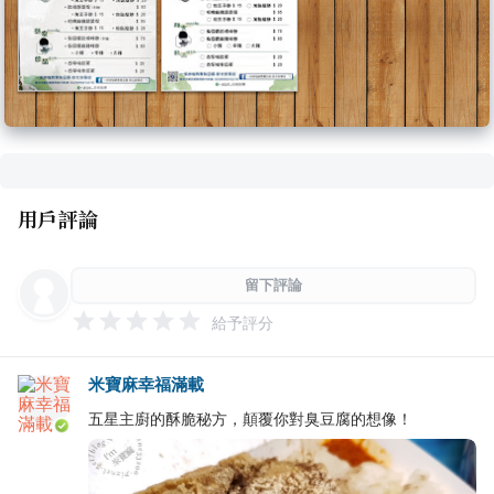
用戶評論
留下評論
給予評分
米寶麻幸福滿載
五星主廚的酥脆秘方，顛覆你對臭豆腐的想像！