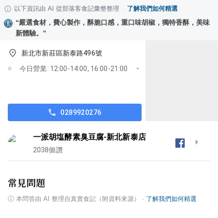
以下資訊由 AI 從部落客食記彙整整理
·
了解我們如何精選
“
嚴選食材，費心製作，酥脆口感，重口味胡椒，獨特香酥，美味
新體驗。
”
新北市新莊區新泰路496號
今日營業: 12:00-14:00, 16:00-21:00
0289920276
一派胡塩酵素臭豆腐-新北新泰店
2038
個讚
常見問題
ⓘ
本問答由 AI 整理自真實食記（附資料來源）
·
了解我們如何精選