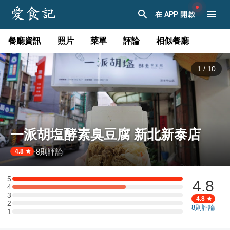
在 APP 開啟
餐廳資訊
照片
菜單
評論
相似餐廳
1
/
10
一派胡塩酵素臭豆腐 新北新泰店
8
則評論
·
4.8
5
4.8
5 星：3 則評論
4
4 星：2 則評論
3
3 星：0 則評論
4.8
2
2 星：0 則評論
8
則評論
1
1 星：0 則評論