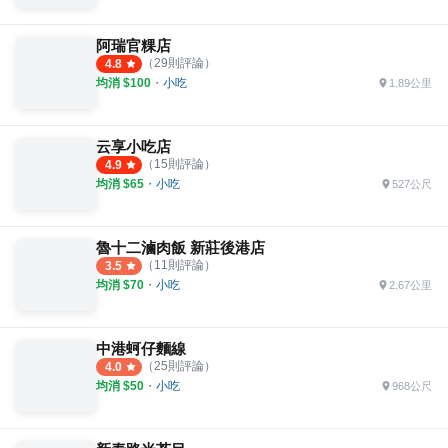
阿瑞官粿店
（
29
則評論）
4.8
均消 $
100
・
小吃
1.89公里
云享小吃店
（
15
則評論）
4.9
均消 $
65
・
小吃
527公尺
魯十二滷肉飯 新莊後港店
（
11
則評論）
3.5
均消 $
70
・
小吃
2.67公里
中港蚵仔麵線
（
25
則評論）
4.0
均消 $
50
・
小吃
968公尺