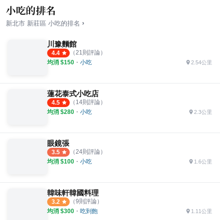
小吃的排名
›
新北市
新莊區
小吃
的排名
川豫麵館
（
21
則評論）
4.4
均消 $
150
・
小吃
2.54公里
蓮花泰式小吃店
（
14
則評論）
4.5
均消 $
280
・
小吃
2.3公里
眼鏡張
（
24
則評論）
3.5
均消 $
100
・
小吃
1.6公里
韓味軒韓國料理
（
9
則評論）
3.2
均消 $
300
・
吃到飽
1.11公里