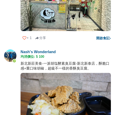
+
1
分享
開啟食記
›
Nash's Wonderland
均消價位: $
100
新北新莊美食-一派胡塩酵素臭豆腐-新北新泰店，酥脆口
感+重口味胡椒，超級不一樣的香酥臭豆腐。