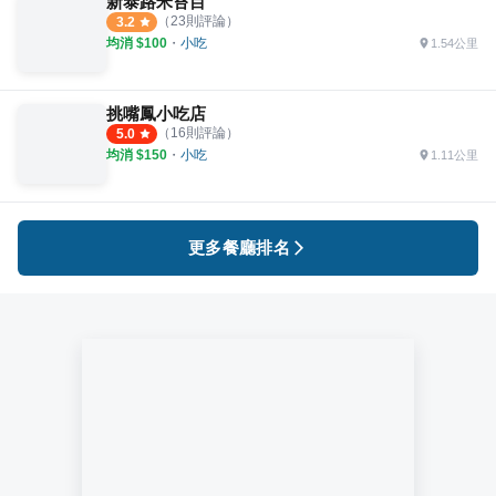
新泰路米苔目
（
23
則評論）
3.2
均消 $
100
・
小吃
1.54公里
挑嘴鳳小吃店
（
16
則評論）
5.0
均消 $
150
・
小吃
1.11公里
更多餐廳排名