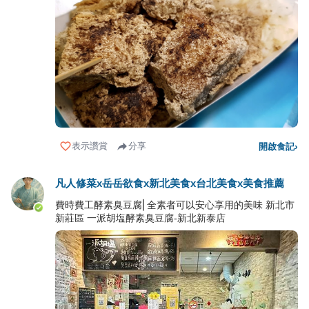
表示讚賞
分享
開啟食記
›
凡人修菜x岳岳欲食x新北美食x台北美食x美食推薦
費時費工酵素臭豆腐⎜全素者可以安心享用的美味 新北市
新莊區 一派胡塩酵素臭豆腐-新北新泰店