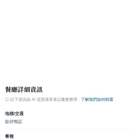
餐廳詳細資訊
ⓘ
以下資訊由 AI 從部落客食記彙整整理
·
了解我們如何精選
地標/交通
龍祥鴨莊
餐種