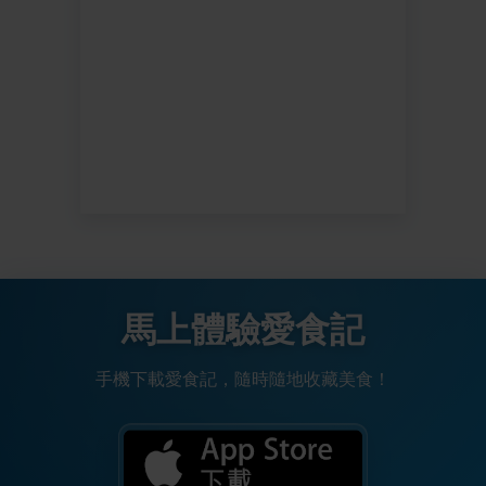
馬上體驗愛食記
手機下載愛食記，隨時隨地收藏美食！