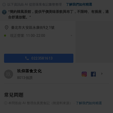
以下資訊由 AI 從部落客食記彙整整理
·
了解我們如何精選
“
簡約韓風茶館，提供平價美味茶飲與布丁，不限時、有插座，適
合舒適放鬆。
”
臺北市大安區永康街9之1號
現正營業: 11:00-22:00
0223581613
玖仰茶食文化
玖
8013
個讚
常見問題
ⓘ
本問答由 AI 整理自真實食記（附資料來源）
·
了解我們如何精選