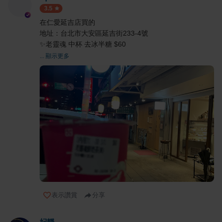
3.5
在仁愛延吉店買的
地址：台北市大安區延吉街233-4號
✨老靈魂 中杯 去冰半糖 $60
... 顯示更多
表示讚賞
分享
妃靜