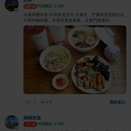
均消價位: $
180
4.0
永康商圈美食-玖仰茶食文化 永康店，平價高品質的台北
不限時咖啡廳，永康街美食推薦，近東門捷運站
+
2
分享
開啟食記
›
踢賴旅遊
均消價位: $
250
4.5