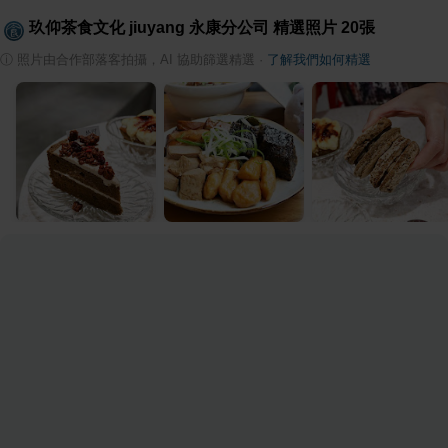
玖仰茶食文化 jiuyang 永康分公司
精選照片
20
張
ⓘ
照片由合作部落客拍攝，AI 協助篩選精選
·
了解我們如何精選