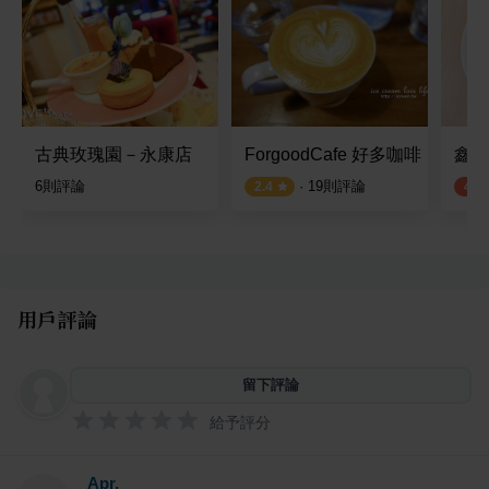
古典玫瑰園－永康店
ForgoodCafe 好多咖啡
鑫華
6
則評論
·
19
則評論
2.4
4.3
用戶評論
留下評論
給予評分
Apr.