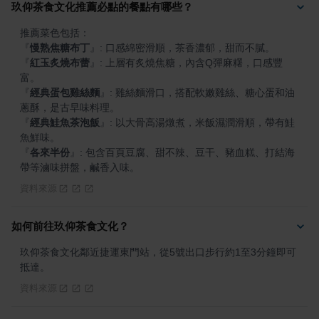
玖仰茶食文化推薦必點的餐點有哪些？
『
慢熟焦糖布丁
』
『
紅玉炙燒布蕾
』
: 上層有炙燒焦糖，內含Q彈麻糬，口感豐
『
經典蛋包雞絲麵
』
: 雞絲麵滑口，搭配軟嫩雞絲、糖心蛋和油
『
經典鮭魚茶泡飯
』
: 以大骨高湯燉煮，米飯濕潤滑順，帶有鮭
『
各來半份
』
: 包含百頁豆腐、甜不辣、豆干、豬血糕、打結海
帶等滷味拼盤，鹹香入味。
資料來源
如何前往玖仰茶食文化？
玖仰茶食文化鄰近捷運東門站，從5號出口步行約1至3分鐘即可
抵達。
資料來源