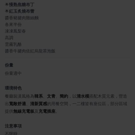
🌟
慢熟焦糖布丁
🌟
紅玉炙燒布蕾
醬香豬腱肉雞絲麵
各來半份
凍凍鳳梨春
高調
雲霧乳酪
醬香牛腱肉佐紅烏龍茶泡飯
份量
份量適中
環境特色
餐廳裝潢風格為
韓系
、
文青
、
簡約
，以
清水模
搭配木質元素，營造
出
寬敞舒適
、
清新質感
的用餐空間，一二樓皆有座位區，部分區域
提供
無線充電板
及
充電插座
。
注意事項
不限時