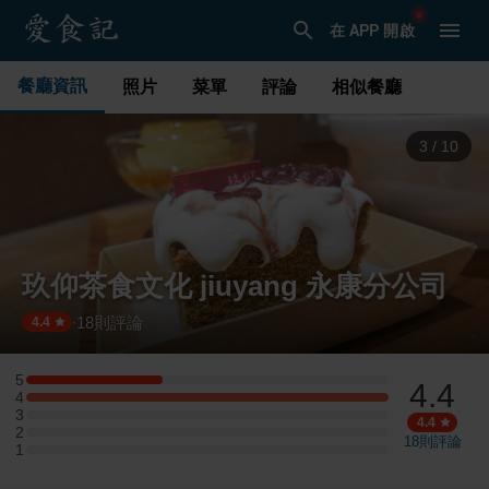
在 APP 開啟
餐廳資訊
照片
菜單
評論
相似餐廳
3
/
10
玖仰茶食文化 jiuyang 永康分公司
18
則評論
·
4.4
5
4.4
5 星：3 則評論
4
4 星：8 則評論
3
3 星：0 則評論
4.4
2
2 星：0 則評論
18
則評論
1
1 星：0 則評論