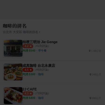
咖啡的排名
›
台北市
大安區
咖啡
的排名
桔梗三明治 Jie Genge
（
41
則評論）
4.2
均消 $
540
・
早午餐
1.08公里
成真咖啡 台北永康店
（
46
則評論）
4.5
均消 $
300
・
咖啡
248公尺
2J CAFE
（
73
則評論）
4.3
均消 $
400
・
咖啡
880公尺