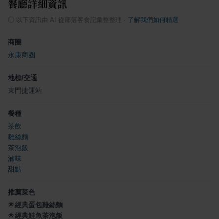
餐廳詳細資訊
ⓘ
以下資訊由 AI 從部落客食記彙整整理
·
了解我們如何精選
商圈
永康商圈
地標/交通
東門捷運站
餐種
茶飲
雞絲麵
茶泡飯
滷味
甜點
推薦菜色
🌟
經典蛋包雞絲麵
🌟
經典鮭魚茶泡飯