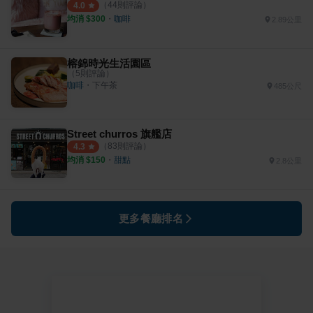
（
44
則評論）
4.0
均消 $
300
・
咖啡
2.89公里
榕錦時光生活園區
（
5
則評論）
咖啡
・
下午茶
485公尺
Street churros 旗艦店
（
83
則評論）
4.3
均消 $
150
・
甜點
2.8公里
更多餐廳排名