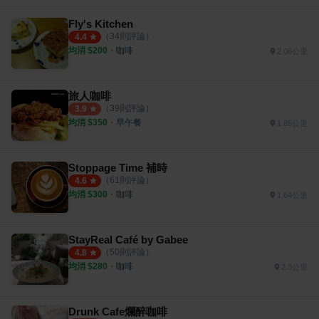
Fly's Kitchen
（
34
則評論）
4.4
均消 $
200
・
咖啡
2.06公里
旅人咖啡
（
39
則評論）
3.9
均消 $
350
・
早午餐
1.85公里
Stoppage Time 補時
（
61
則評論）
4.6
均消 $
300
・
咖啡
1.64公里
StayReal Café by Gabee
（
50
則評論）
4.8
均消 $
280
・
咖啡
2.3公里
Drunk Cafe爛醉咖啡