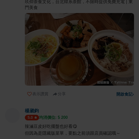
玖仰茶食文化，台北韓系茶館，不限時提供免費充電 | 東
門美食
表示讚賞
分享
開啟食記
›
楊崴鈞
均消價位: $
200
5.0
辣滷豆皮好吃擺盤也好看😋
但因為是隱藏版菜單，要點之前須跟店員確認哦～