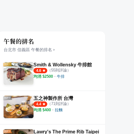
午餐的排名
台北市
信義區
午餐
的排名
›
Smith & Wollensky 牛排館
（
55
則評論）
4.6
均消 $
2500
・
牛排
海鮮鍋物
小鳳軒
CAFE
·
2
則評論
·
1
則評論
4.5
4.5
五之神製作所 台灣
（
71
則評論）
4.4
均消 $
400
・
拉麵
Lawry's The Prime Rib Taipei