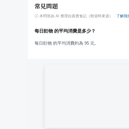
常見問題
ⓘ
本問答由 AI 整理自真實食記（附資料來源）
·
了解我
每日飪物 的平均消費是多少？
每日飪物 的平均消費約為 95 元。