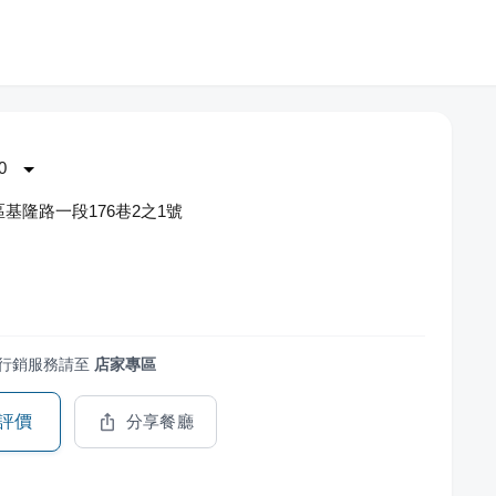
0
基隆路一段176巷2之1號
物
行銷服務請至
店家專區
評價
分享餐廳