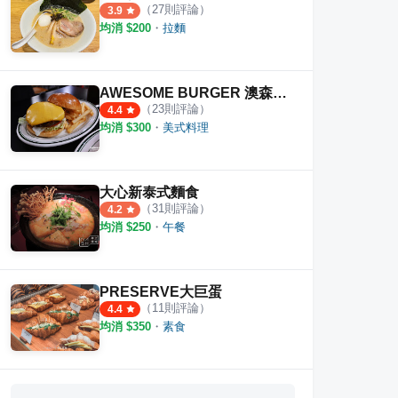
（
27
則評論）
3.9
均消 $
200
・
拉麵
AWESOME BURGER 澳森漢堡
（
23
則評論）
4.4
均消 $
300
・
美式料理
大心新泰式麵食
（
31
則評論）
4.2
均消 $
250
・
午餐
PRESERVE大巨蛋
（
11
則評論）
4.4
均消 $
350
・
素食