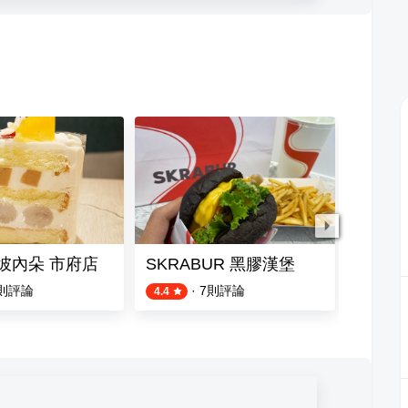
E彼內朵 市府店
SKRABUR 黑膠漢堡
三分半
則評論
·
7
則評論
4.4
4.5