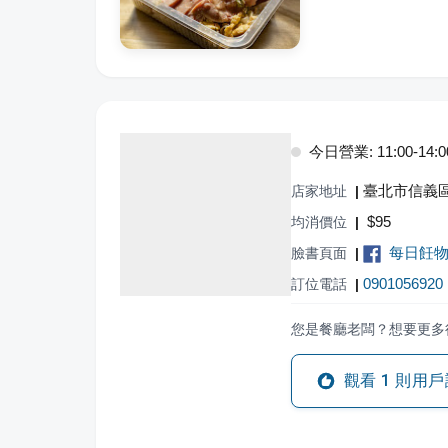
今日營業: 11:00-14:0
臺北市信義區
店家地址
|
$
95
均消價位
|
每日飪
臉書頁面
|
0901056920
訂位電話
|
您是餐廳老闆？想要更多
觀看
1
則用戶