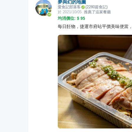
夢與幻的地圖
愛食記部落客
(
2280
篇食記)
於
2021/10/05
推薦了這家餐廳
均消價位: $
95
每日飪物，捷運市府站平價美味便當