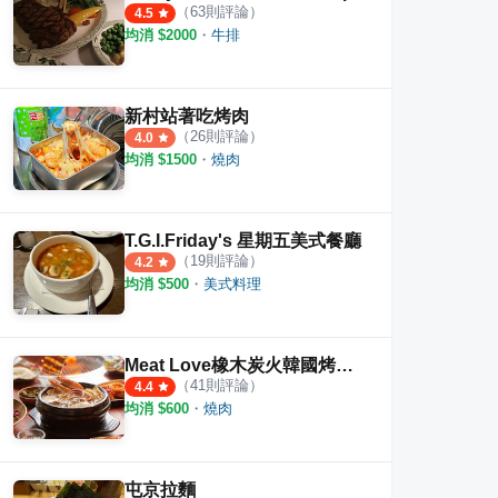
（
63
則評論）
4.5
均消 $
2000
・
牛排
新村站著吃烤肉
（
26
則評論）
4.0
均消 $
1500
・
燒肉
T.G.I.Friday's 星期五美式餐廳
（
19
則評論）
4.2
均消 $
500
・
美式料理
Meat Love橡木炭火韓國烤肉 信義店
（
41
則評論）
4.4
均消 $
600
・
燒肉
屯京拉麵