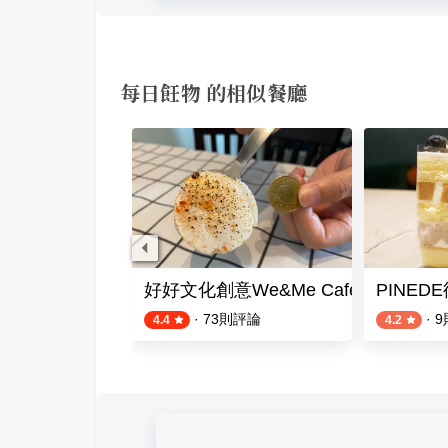
每日飪物 的相似餐廳
aku（樂晴咖哩）
好好文化創意We&Me Cafe
PINED
評論
·
73
則評論
·
9
4.4
4.2