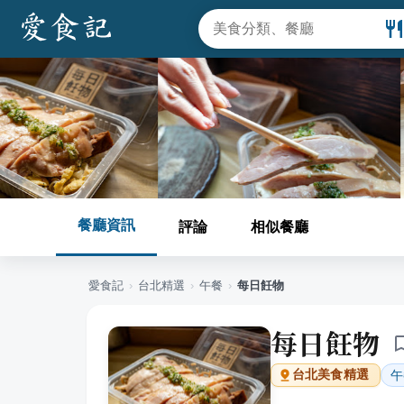
餐廳資訊
評論
相似餐廳
愛食記
›
台北
精選
›
午餐
›
每日飪物
每日飪物
午
台北
美食精選