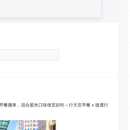
早餐攤車，混合紫米口味便宜好吃～行天宮早餐 x 捷運行