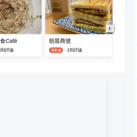
Café
朝晨商號
漫舞咖
4
則評論
·
1
則評論
1
則評論
4.0