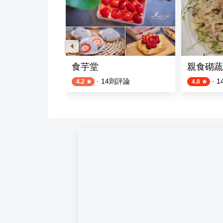
烤肉涮羊肉餐廳
食芋堂
親食砌蔬食
則評論
·
14
則評論
·
1
4.2
4.8