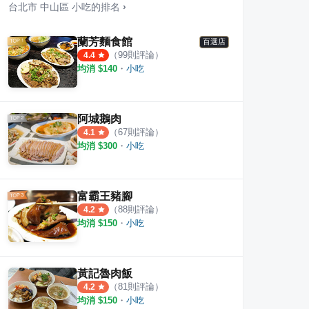
台北市
中山區
小吃
的排名
›
蘭芳麵食館
百選店
（
99
則評論）
4.4
均消 $
140
・
小吃
啡
真味堂傳統意麵
錦州
1
則評論
1
則評
阿城鵝肉
（
67
則評論）
4.1
均消 $
300
・
小吃
富霸王豬腳
（
88
則評論）
4.2
均消 $
150
・
小吃
黃記魯肉飯
（
81
則評論）
4.2
均消 $
150
・
小吃