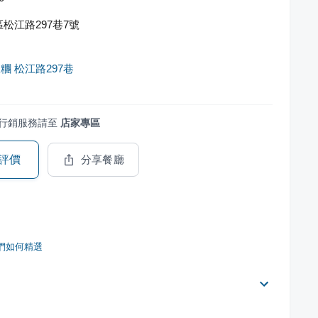
松江路297巷7號
糰 松江路297巷
行銷服務請至
店家專區
評價
分享餐廳
們如何精選