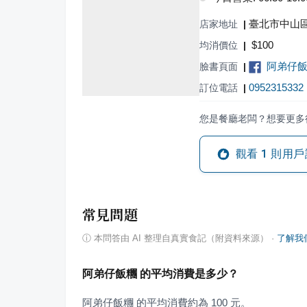
臺北市中山區
店家地址
|
$
100
均消價位
|
阿弟仔飯
臉書頁面
|
0952315332
訂位電話
|
您是餐廳老闆？想要更多
觀看
1
則用戶
常見問題
ⓘ
本問答由 AI 整理自真實食記（附資料來源）
·
了解我
阿弟仔飯糰 的平均消費是多少？
阿弟仔飯糰 的平均消費約為 100 元。