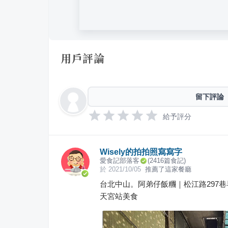
用戶評論
留下評論
給予評分
Wisely的拍拍照寫寫字
愛食記部落客
(
2416
篇食記)
於
2021/10/05
推薦了這家餐廳
台北中山。阿弟仔飯糰｜松江路297巷
天宮站美食