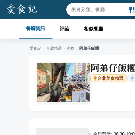
餐廳資訊
評論
相似餐廳
愛食記
›
台北
精選
›
小吃
›
阿弟仔飯糰
阿弟仔飯
小
台北
美食精選
今日營業: 06:30-10:0