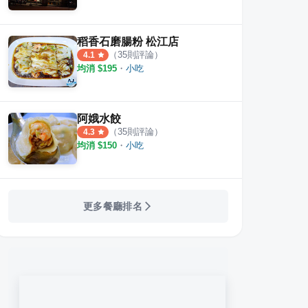
稻香石磨腸粉 松江店
（
35
則評論）
4.1
均消 $
195
・
小吃
阿娥水餃
（
35
則評論）
4.3
均消 $
150
・
小吃
更多餐廳排名