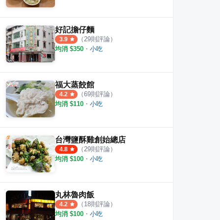
好記擔仔麵
（
29
則評論）
3.9
均消 $
350
・
小吃
福大蒸餃館
（
69
則評論）
4.2
均消 $
110
・
小吃
台灣鹽酥雞創始總店
（
29
則評論）
4.8
均消 $
100
・
小吃
丸林魯肉飯
（
18
則評論）
4.2
均消 $
100
・
小吃