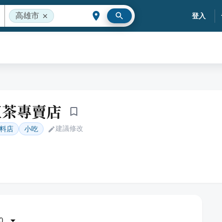
高雄市
登入
紅茶專賣店
建議修改
料店
小吃
0