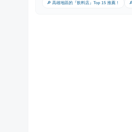
🔎 高雄地區的『飲料店』Top 15 推薦！