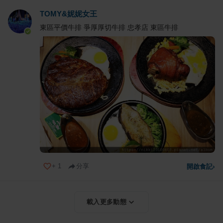
TOMY&妮妮女王
東區平價牛排 爭厚厚切牛排 忠孝店 東區牛排
+
1
分享
開啟食記
›
載入更多動態