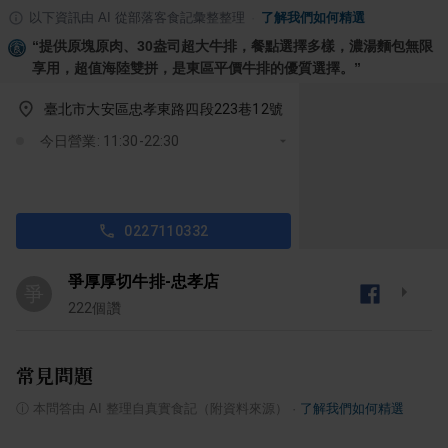
以下資訊由 AI 從部落客食記彙整整理
·
了解我們如何精選
“
提供原塊原肉、30盎司超大牛排，餐點選擇多樣，濃湯麵包無限
享用，超值海陸雙拼，是東區平價牛排的優質選擇。
”
臺北市大安區忠孝東路四段223巷12號
今日營業: 11:30-22:30
0227110332
爭厚厚切牛排-忠孝店
爭
222
個讚
常見問題
ⓘ
本問答由 AI 整理自真實食記（附資料來源）
·
了解我們如何精選