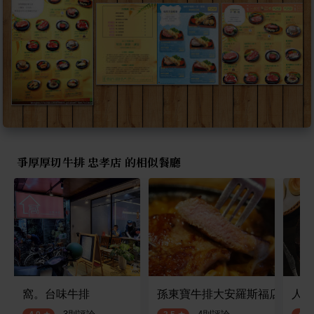
爭厚厚切牛排 忠孝店 的相似餐廳
窩。台味牛排
孫東寶牛排大安羅斯福店
人从