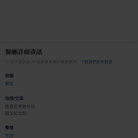
餐廳詳細資訊
ⓘ
以下資訊由 AI 從部落客食記彙整整理
·
了解我們如何精選
商圈
東區
地標/交通
捷運忠孝敦化站
國父紀念館
餐種
牛排