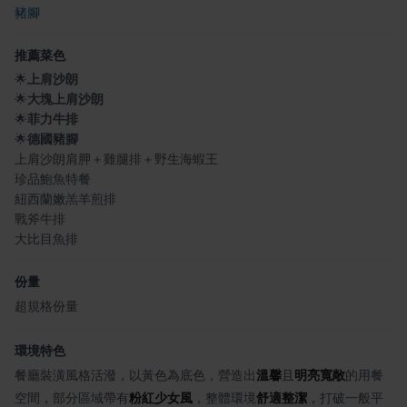
豬腳
推薦菜色
🌟
上肩沙朗
🌟
大塊上肩沙朗
🌟
菲力牛排
🌟
德國豬腳
上肩沙朗肩胛＋雞腿排＋野生海蝦王
珍品鮑魚特餐
紐西蘭嫩羔羊煎排
戰斧牛排
大比目魚排
份量
超規格份量
環境特色
餐廳裝潢風格活潑，以黃色為底色，營造出
溫馨
且
明亮寬敞
的用餐
空間，部分區域帶有
粉紅少女風
，整體環境
舒適整潔
，打破一般平