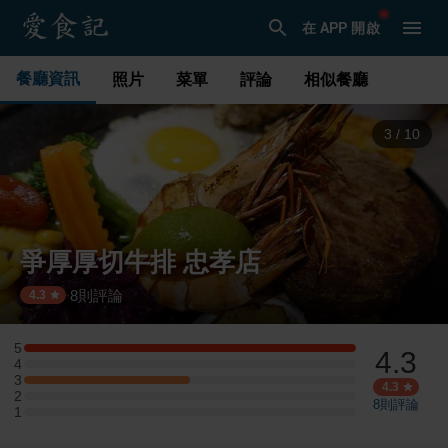
在 APP 開啟
餐廳資訊
照片
菜單
評論
相似餐廳
3
/
10
爭厚厚切牛排 忠孝店
8
則評論
·
4.3
5
4.3
5 星：2 則評論
4
4 星：0 則評論
3
3 星：1 則評論
4.3
2
2 星：0 則評論
8
則評論
1
1 星：0 則評論