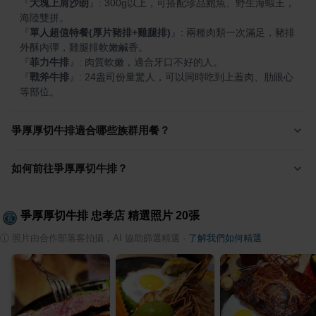
『
大塊上肩沙朗
』
: 300g以上，可搭配珍品鮑魚、野生海蝦王，
『
單人超值特餐(厚片豬排+雞腿排)
』
: 兩種肉類一次滿足，豬排
『
菲力牛排
』
『
戰斧牛排
』
: 24盎司份量驚人，可以同時吃到上蓋肉、肋眼心
等部位。
爭厚厚切牛排適合哪些族群用餐？
如何前往爭厚厚切牛排？
爭厚厚切牛排 忠孝店
精選照片
20
張
ⓘ
照片由合作部落客拍攝，AI 協助篩選精選
·
了解我們如何精選