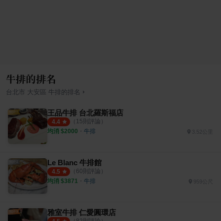
牛排的排名
›
台北市
大安區
牛排
的排名
王品牛排 台北羅斯福店
（
15
則評論）
4.4
均消 $
2000
・
牛排
3.52公里
Le Blanc 牛排館
（
60
則評論）
4.5
均消 $
3871
・
牛排
959公尺
雅室牛排 仁愛圓環店