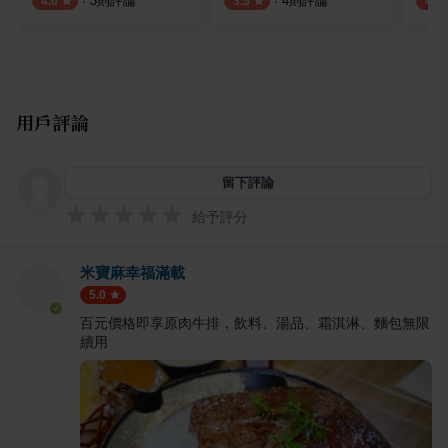
·
3
則評論
·
4
則評論
4.0
3.5
4.0
用戶評論
留下評論
給予評分
米寶麻幸福滿載
5.0
百元價格即享原肉牛排，飲料、湯品、霜淇淋、麵包無限
續用