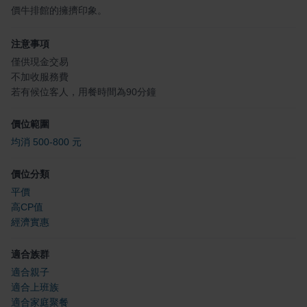
價牛排館的擁擠印象。
注意事項
僅供現金交易
不加收服務費
若有候位客人，用餐時間為90分鐘
價位範圍
均消 500-800 元
價位分類
平價
高CP值
經濟實惠
適合族群
適合親子
適合上班族
適合家庭聚餐