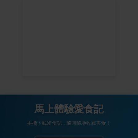
馬上體驗愛食記
手機下載愛食記，隨時隨地收藏美食！