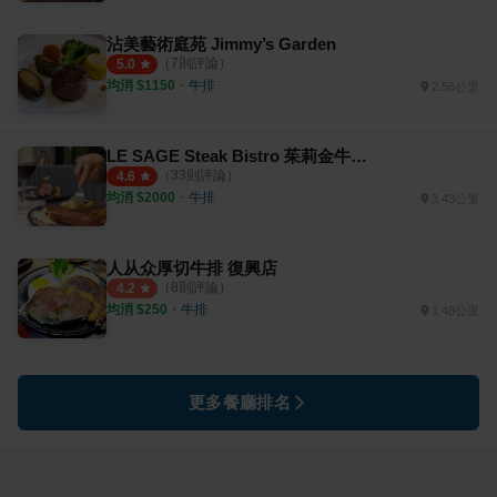
沾美藝術庭苑 Jimmy’s Garden
（
7
則評論）
5.0
均消 $
1150
・
牛排
2.56公里
LE SAGE Steak Bistro 茱莉金牛排餐酒館
（
33
則評論）
4.6
均消 $
2000
・
牛排
3.43公里
人从众厚切牛排 復興店
（
8
則評論）
4.2
均消 $
250
・
牛排
1.48公里
更多餐廳排名