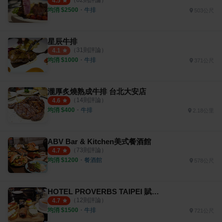
（
82
則評論）
4.5
均消 $
2500
・
牛排
503公尺
星辰牛排
（
31
則評論）
4.1
均消 $
1000
・
牛排
371公尺
瀧厚炙燒熟成牛排 台北大安店
（
14
則評論）
4.6
均消 $
400
・
牛排
2.18公里
ABV Bar & Kitchen美式餐酒館
（
73
則評論）
4.7
均消 $
1200
・
餐酒館
578公尺
HOTEL PROVERBS TAIPEI 賦樂旅居
（
12
則評論）
4.7
均消 $
1500
・
牛排
721公尺