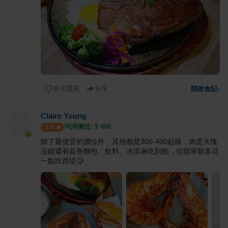
表示讚賞
分享
開啟食記
›
Claire Young
均消價位: $
400
3.0
除了最便宜的價位外，其他都是300-400起跳，肉是大塊
沒錯還有蒜香麵包、飲料、冰淇淋吃到飽，但我寧願多花
一點吃西堤🥲