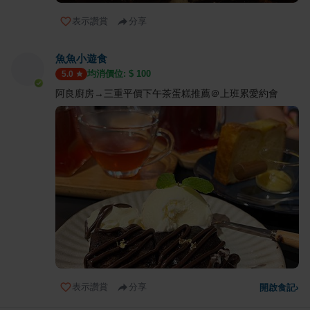
表示讚賞
分享
魚魚小遊食
均消價位: $
100
5.0
阿良廚房→三重平價下午茶蛋糕推薦＠上班累愛約會
表示讚賞
分享
開啟食記
›