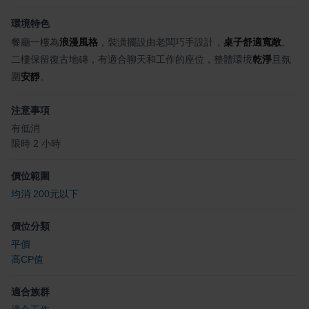
環境特色
餐廳一樓為
浪漫風格
，裝潢擺設由老闆巧手設計，
桌子舒適寬敞
。
二樓保留復古地磚，有適合聊天和工作的座位，整體環境
乾淨
且氛
圍
安靜
。
注意事項
有低消
限時 2 小時
價位範圍
均消 200元以下
價位分類
平價
高CP值
適合族群