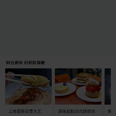
阿良廚房 的相似餐廳
上海蛋餅豆漿大王
原味起點法式烘焙坊
食月