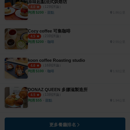
原味起點法式烘焙坊
（
12
則評論）
4.0
均消 $
200
・
甜點
1.86公里
Cozy coffee 可集咖啡
（
23
則評論）
4.5
均消 $
200
・
咖啡
2.55公里
koon coffee Roasting studio
（
16
則評論）
4.6
均消 $
100
・
咖啡
1.92公里
DONAZ QUEEN 多娜滋製造所
（
13
則評論）
4.5
均消 $
55
・
甜點
1.94公里
更多餐廳排名