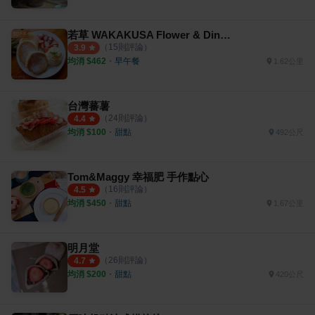
若草 WAKAKUSA Flower & Dining
（
15
則評論）
3.9
均消 $
462
・
早午餐
1.62公里
台灣蕃薯
（
24
則評論）
4.4
均消 $
100
・
甜點
492公尺
Tom&Maggy 幸福肥 手作點心
（
16
則評論）
4.5
均消 $
450
・
甜點
1.67公里
明月堂
（
26
則評論）
4.7
均消 $
200
・
甜點
420公尺