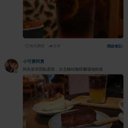
表示讚賞
分享
開啟食記
›
小可愛阿貴
阿良廚房甜點蛋糕，台北橋站咖啡廳場地租借