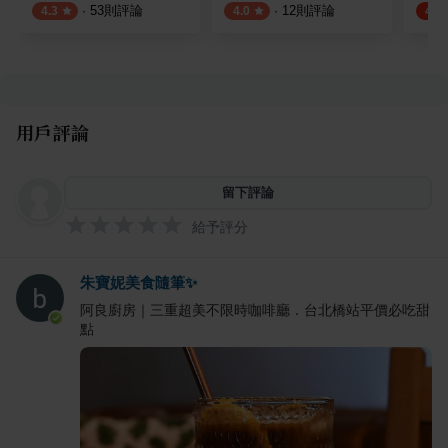
·
53
則評論
·
12
則評論
4.3
4.0
4.6
用戶評論
留下評論
給予評分
朱寶妮美食隨筆✨
阿良廚房｜三重超美不限時咖啡廳．台北橋站平價必吃甜
點