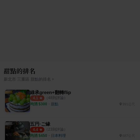
甜點的排名
›
新北市
三重區
甜點
的排名
綠承green+翻轉flip
（
48
則評論）
4.1
均消 $
300
・
甜點
991公尺
五円·ご緣
（
23
則評論）
4.4
均消 $
450
・
日本料理
687公尺