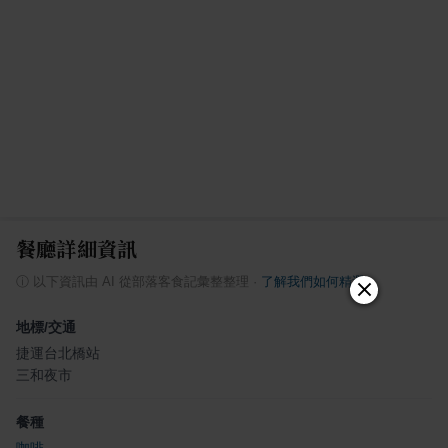
餐廳詳細資訊
ⓘ
以下資訊由 AI 從部落客食記彙整整理
·
了解我們如何精選
地標/交通
捷運台北橋站
三和夜市
餐種
咖啡