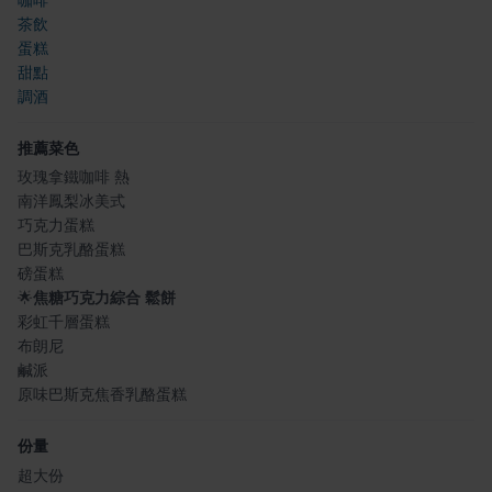
茶飲
蛋糕
甜點
調酒
推薦菜色
玫瑰拿鐵咖啡 熱
南洋鳳梨冰美式
巧克力蛋糕
巴斯克乳酪蛋糕
磅蛋糕
🌟
焦糖巧克力綜合 鬆餅
彩虹千層蛋糕
布朗尼
鹹派
原味巴斯克焦香乳酪蛋糕
份量
超大份