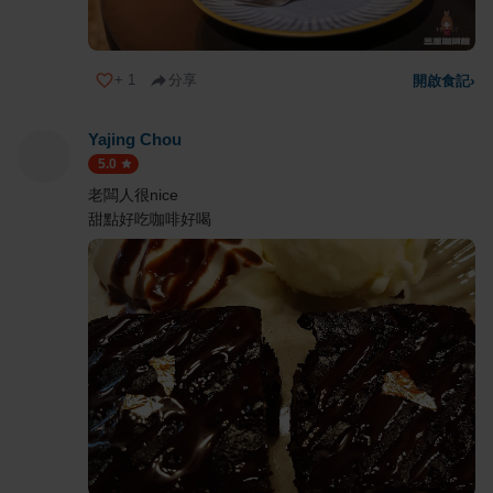
+
1
分享
開啟食記
›
Yajing Chou
5.0
老闆人很nice
甜點好吃咖啡好喝