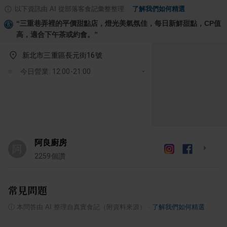
以下資訊由 AI 從部落客食記彙整整理
·
了解我們如何精選
“
三重巷弄裡的平價甜點店，燈光美氣氛佳，每日新鮮甜點，CP值
高，適合下午茶或約會。
”
新北市三重區長元街16號
今日營業: 12:00-21:00
阿良廚房
阿
2259
個讚
常見問題
ⓘ
本問答由 AI 整理自真實食記（附資料來源）
·
了解我們如何精選