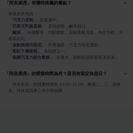
「阿良廚房」有哪些推薦的餐點？
『
巧克力蛋糕
』
『
巴斯克乳酪蛋糕
』
『
鹹派
』
: 外層酥香，內餡鬆軟，胡椒香氣充盈，內含培根、洋
『
金點核桃布朗尼
』
『
彩虹千層蛋糕
』
『
焦糖巧克力綜合鬆餅
』
: 份量大，附鮮奶油和香草冰淇淋。
「阿良廚房」的營業時間為何？是否有固定休息日？
「阿良廚房」的營業時間為 13:00–21:00，每週二、三、四休
息。特休資訊會公布在粉絲團。