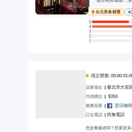
復古昭和風格，深
台北
美食精選
5
5 星：2 則評論
4
4 星：5 則評論
3
3 星：0 則評論
2
2 星：0 則評論
1
1 星：0 則評論
現正營業: 00:00-01:00,
臺北市大安區
店家地址
|
$
350
均消價位
|
翌日咖
臉書頁面
|
尚無電話
訂位電話
|
您是餐廳老闆？想要更多