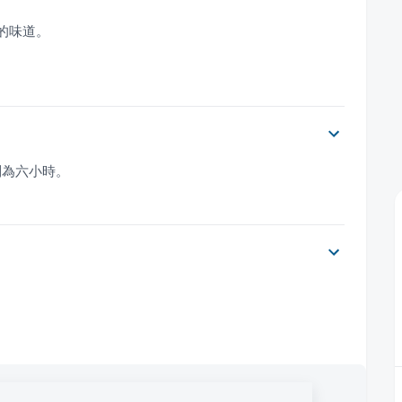
。
制為六小時。