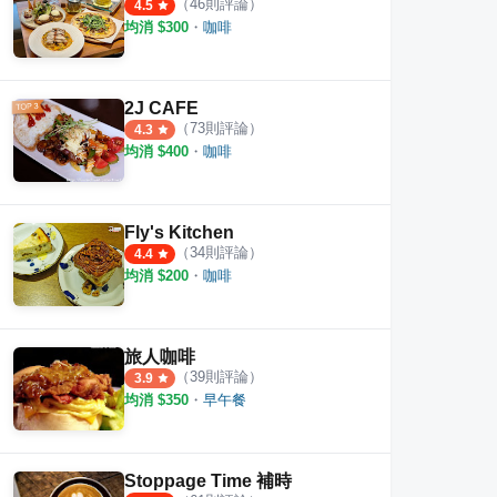
（
46
則評論）
4.5
均消 $
300
・
咖啡
2J CAFE
（
73
則評論）
4.3
均消 $
400
・
咖啡
Fly's Kitchen
（
34
則評論）
4.4
均消 $
200
・
咖啡
旅人咖啡
（
39
則評論）
3.9
均消 $
350
・
早午餐
Stoppage Time 補時