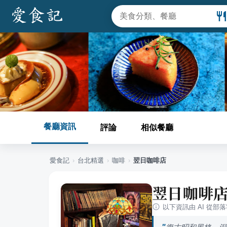
餐廳資訊
評論
相似餐廳
愛食記
›
台北
精選
›
咖啡
›
翌日咖啡店
翌日咖啡
以下資訊由 AI 從部