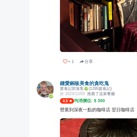
+
1
分享
鍾愛銅板美食的貪吃鬼
愛食記部落客
(
1295
篇食記)
於
2023/12/03
推薦了這家餐廳
均消價位: $
300
4.5
營業到深夜一點的咖啡店 翌日咖啡店