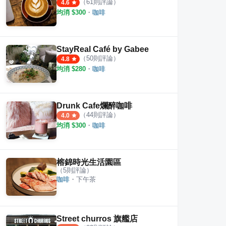
（
61
則評論）
4.6
均消 $
300
・
咖啡
rop coffee 小水滴咖啡
Congrats Café
嘎哩咖
·
16
則評論
·
35
則評論
4.1
4.4
StayReal Café by Gabee
（
50
則評論）
4.8
均消 $
280
・
咖啡
Drunk Cafe爛醉咖啡
（
44
則評論）
4.0
均消 $
300
・
咖啡
榕錦時光生活園區
（
5
則評論）
咖啡
・
下午茶
Street churros 旗艦店