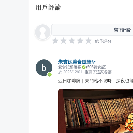
用戶評論
留下評論
給予評分
朱寶妮美食隨筆✨
愛食記部落客
(
505
篇食記)
於
2025/12/01
推薦了這家餐廳
翌日咖啡廳｜東門站不限時．深夜也能