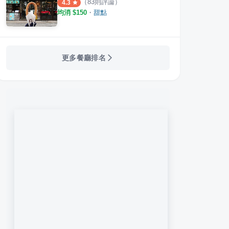
（
83
則評論）
4.3
均消 $
150
・
甜點
更多餐廳排名