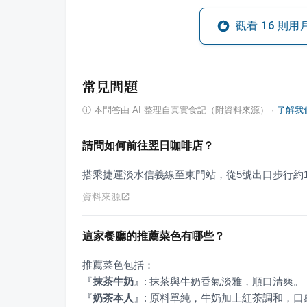
觀看
16
則用
常見問題
ⓘ
本問答由 AI 整理自真實食記（附資料來源）
·
了解我
請問如何前往翌日咖啡店？
搭乘捷運淡水信義線至東門站，從5號出口步行約1
資料來源
這家餐廳的推薦菜色有哪些？
『
抹茶牛奶
』
『
奶茶本人
』