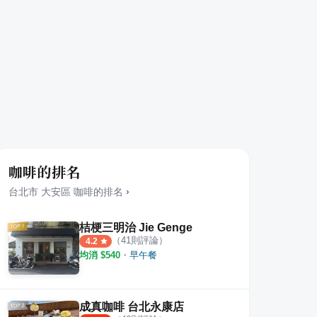
咖啡的排名
台北市
大安區
咖啡
的排名
›
桔梗三明治 Jie Genge
（
41
則評論）
4.2
均消 $
540
・
早午餐
成真咖啡 台北永康店