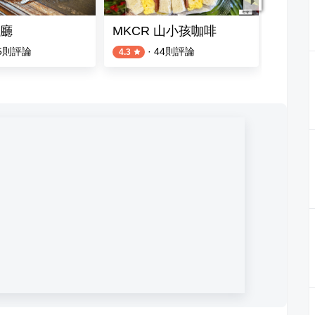
廳
MKCR 山小孩咖啡
lil D
5
則評論
·
44
則評論
4.3
4.4