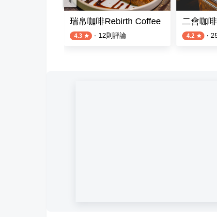
a
瑞帛咖啡Rebirth Coffee
二會咖啡
則評論
·
12
則評論
·
2
4.3
4.2