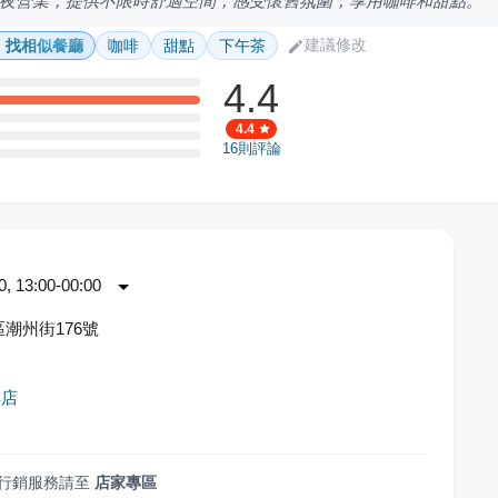
夜營業，提供不限時舒適空間，感受懷舊氛圍，享用咖啡和甜點。
建議修改
找相似餐廳
咖啡
甜點
下午茶
4.4
4.4
16
則評論
 13:00-00:00
潮州街176號
啡店
行銷服務請至
店家專區