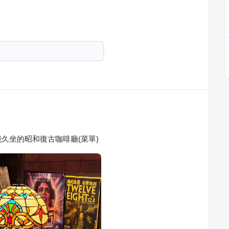
久坐的昭和復古咖啡廳(菜單)