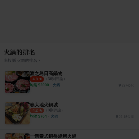
火鍋的排名
›
南投縣
火鍋
的排名
渡之島日高鍋物
（
36
則評論）
4.8
均消 $
2000
・
火鍋
727公尺
春大地火鍋城
（
8
則評論）
4.2
均消 $
764
・
火鍋
21.15公里
一饌泰式銅盤燒烤火鍋