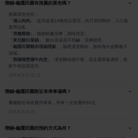
喫鍋•龜隱田園有推薦的菜色嗎？
『
滿山肉肉
』
: 提供超過19種肉品選項，肉片切得剛好，入口紮
『
滑嫩雞柳
』
『
東北酸白菜鍋
』
『
龜隱田園雞肉塊咖哩飯
』
: 咖哩濃度剛好，雞肉塊外皮酥脆不
『
黑嚕嚕雙層牛肉堡
』
: 漢堡麵包體不硬，花生醬香氣濃郁，搭
配牛肉甜度提升。
資料來源
喫鍋•龜隱田園附近有停車場嗎？
餐廳附近有收費停車場，停車一次收費約50元。
資料來源
喫鍋•龜隱田園的預約方式為何？