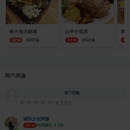
春大地火鍋城
山中小廚房
靠山
·
8
則評論
·
4
則評論
4.2
4.5
4.5
用戶評論
留下評論
給予評分
城市少女阿璇
均消價位: $
300
5.0