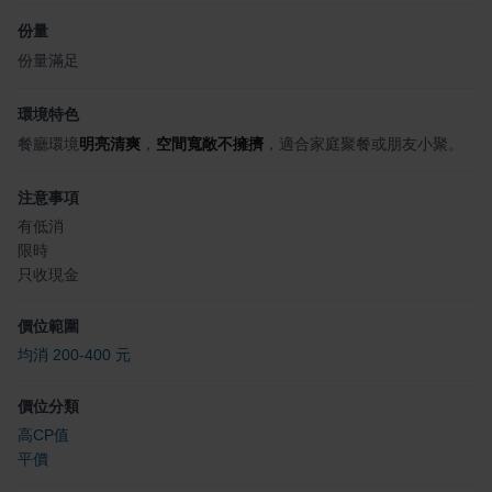
份量
份量滿足
環境特色
餐廳環境
明亮清爽
，
空間寬敞不擁擠
，適合家庭聚餐或朋友小聚。
注意事項
有低消
限時
只收現金
價位範圍
均消 200-400 元
價位分類
高CP值
平價