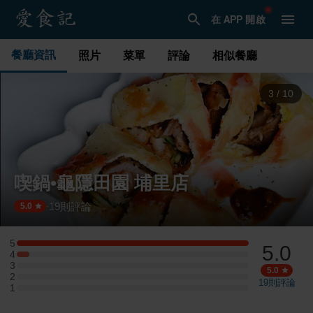
在 APP 開啟
餐廳資訊
照片
菜單
評論
相似餐廳
3
/
10
喫鍋•龜隱田園 埔里店
19
則評論
·
5.0
5
5.0
5 星：18 則評論
4
4 星：1 則評論
3
3 星：0 則評論
5.0
2
2 星：0 則評論
19
則評論
1
1 星：0 則評論