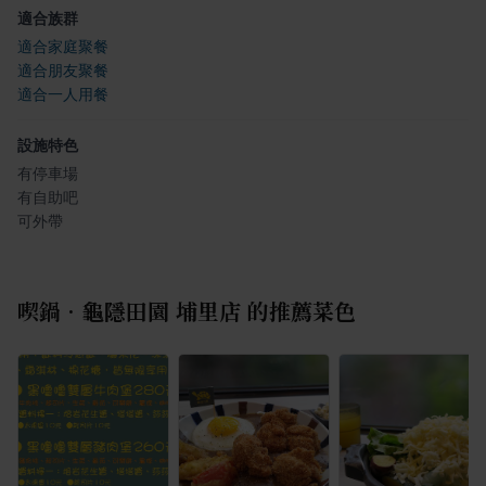
適合族群
適合家庭聚餐
適合朋友聚餐
適合一人用餐
設施特色
有停車場
有自助吧
可外帶
喫鍋•龜隱田園 埔里店
的推薦菜色