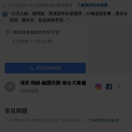
以下資訊由 AI 從部落客食記彙整整理
·
了解我們如何精選
“
日式火鍋、咖哩飯、黑漢堡等多樣選擇，20種湯頭套餐，還有冰
淇淋、爆米花、飲品無限享用。
”
南投縣埔裏鎮忠孝路12號
今日營業: 11:30-22:00
0492990085
埔里 喫鍋·龜隱田園-複合式餐廳
埔
2309
個讚
常見問題
ⓘ
本問答由 AI 整理自真實食記（附資料來源）
·
了解我們如何精選