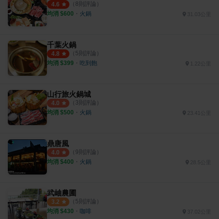
（
8
則評論）
4.6
均消 $
600
・
火鍋
31.03公里
千葉火鍋
（
5
則評論）
4.8
均消 $
399
・
吃到飽
1.22公里
山行旅火鍋城
（
3
則評論）
4.0
均消 $
500
・
火鍋
23.41公里
鼎唐風
（
9
則評論）
4.0
均消 $
400
・
火鍋
28.5公里
武岫農圃
（
5
則評論）
3.2
均消 $
430
・
咖啡
37.02公里