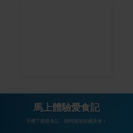
馬上體驗愛食記
手機下載愛食記，隨時隨地收藏美食！