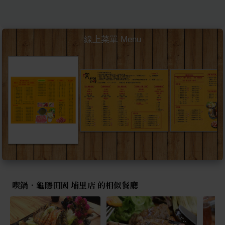
線上菜單 Menu
喫鍋•龜隱田園 埔里店 的相似餐廳