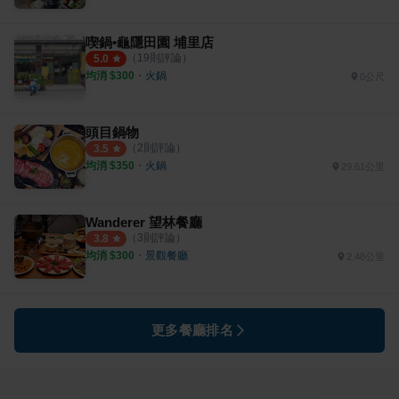
喫鍋•龜隱田園 埔里店
（
19
則評論）
5.0
均消 $
300
・
火鍋
0公尺
頭目鍋物
（
2
則評論）
3.5
均消 $
350
・
火鍋
29.61公里
Wanderer 望林餐廳
（
3
則評論）
3.8
均消 $
300
・
景觀餐廳
2.48公里
更多餐廳排名