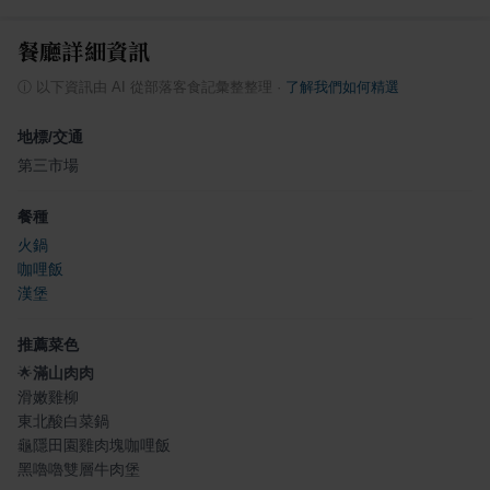
餐廳詳細資訊
ⓘ
以下資訊由 AI 從部落客食記彙整整理
·
了解我們如何精選
地標/交通
第三市場
餐種
火鍋
咖哩飯
漢堡
推薦菜色
🌟
滿山肉肉
滑嫩雞柳
東北酸白菜鍋
龜隱田園雞肉塊咖哩飯
黑嚕嚕雙層牛肉堡