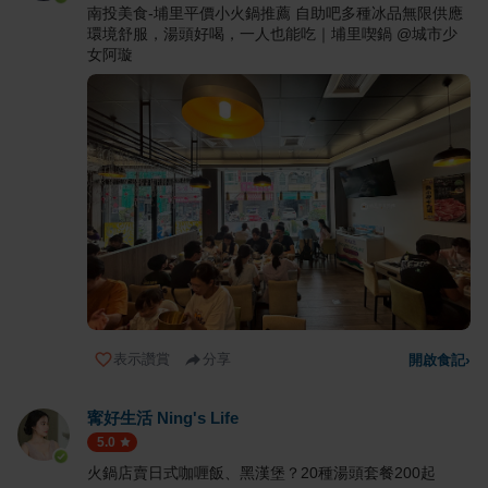
南投美食-埔里平價小火鍋推薦 自助吧多種冰品無限供應
環境舒服，湯頭好喝，一人也能吃｜埔里喫鍋 @城市少
女阿璇
表示讚賞
分享
開啟食記
›
寗好生活 Ning's Life
5.0
火鍋店賣日式咖喱飯、黑漢堡？20種湯頭套餐200起