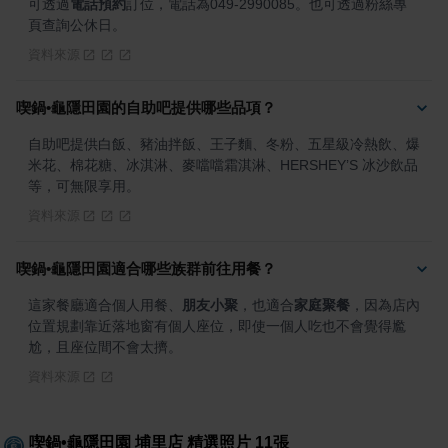
可透過
電話預約
訂位，電話為049-2990085。也可透過粉絲專
頁查詢公休日。
資料來源
喫鍋•龜隱田園的自助吧提供哪些品項？
自助吧提供白飯、豬油拌飯、王子麵、冬粉、五星級冷熱飲、爆
米花、棉花糖、冰淇淋、麥噹噹霜淇淋、HERSHEY’S 冰沙飲品
等，可無限享用。
資料來源
喫鍋•龜隱田園適合哪些族群前往用餐？
這家餐廳適合個人用餐、
朋友小聚
，也適合
家庭聚餐
，因為店內
位置規劃靠近落地窗有個人座位，即使一個人吃也不會覺得尷
尬，且座位間不會太擠。
資料來源
喫鍋•龜隱田園 埔里店
精選照片
11
張