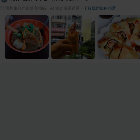
ⓘ
照片由合作部落客拍攝，AI 協助篩選精選
·
了解我們如何精選