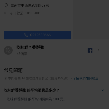
臺南市中西區武聖路69巷
今日營業: 18:00-00:00
0929588666
吃味鮮＊香酥雞
吃
48
個讚
常見問題
ⓘ
本問答由 AI 整理自真實食記（附資料來源）
·
了解我們如何精選
吃味鮮香酥雞 的平均消費是多少？
吃味鮮香酥雞 的平均消費約為 100 元。