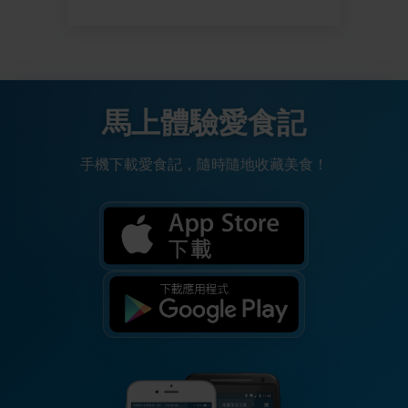
馬上體驗愛食記
手機下載愛食記，隨時隨地收藏美食！