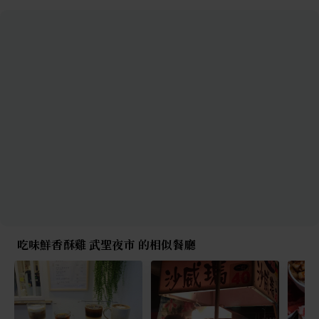
吃味鮮香酥雞 武聖夜市 的相似餐廳