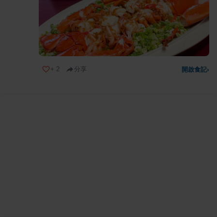
+
2
分享
開啟食記
›