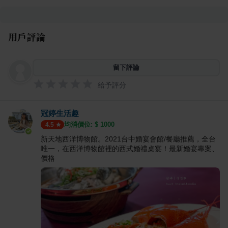
用戶評論
留下評論
給予評分
冠婷生活趣
均消價位: $
1000
4.5
新天地西洋博物館。2021台中婚宴會館/餐廳推薦，全台
唯一，在西洋博物館裡的西式婚禮桌宴！最新婚宴專案、
價格