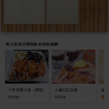
新天地西洋博物館 的相似餐廳
十甲清粥小菜（稀饭）
小倆口紅豆餅
越南
1
則評論
1
則評論
3.2