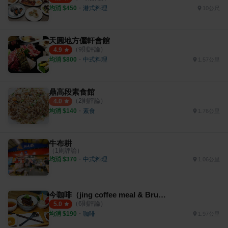
均消 $
450
・
港式料理
10公尺
天圓地方儷軒會館
（
9
則評論）
4.9
均消 $
800
・
中式料理
1.57公里
鼎高段素食館
（
2
則評論）
4.0
均消 $
140
・
素食
1.76公里
牛布耕
（
1
則評論）
均消 $
370
・
中式料理
1.06公里
今咖啡（jing coffee meal & Brunch)
（
6
則評論）
5.0
均消 $
190
・
咖啡
1.97公里