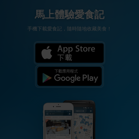
馬上體驗愛食記
手機下載愛食記，隨時隨地收藏美食！