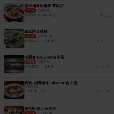
新天地餐飲集團 東區店
（
5
則評論）
4.7
均消 $
2000
・
中式料理
3公尺
精武路菜脯雞
（
29
則評論）
4.5
均消 $
400
・
中式料理
922公尺
沁園春 LaLaport台中店
（
8
則評論）
4.0
均消 $
700
・
中式料理
1.15公里
真珠-台灣佳味 LaLaport台中店
（
1
則評論）
中式料理
・
合菜
1.15公里
瀚熙軒 新台菜飲茶
（
11
則評論）
4.7