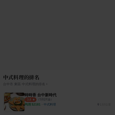
中式料理的排名
›
台中市
東區
中式料理
的排名
時時香 台中新時代
（
5
則評論）
3.8
均消 $
2181
・
中式料理
1.57公里