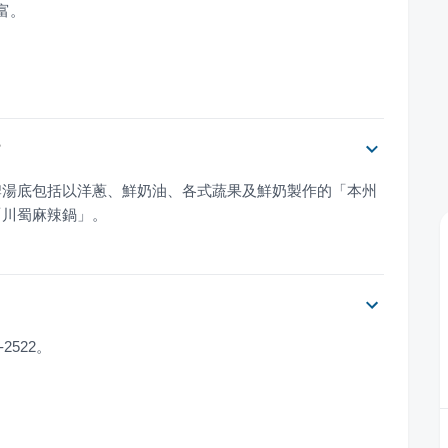
？
牌湯底包括以洋蔥、鮮奶油、各式蔬果及鮮奶製作的「本州
「川蜀麻辣鍋」。
-2522。