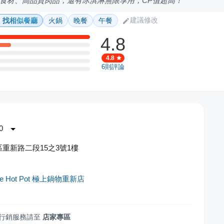
食材、高品質肉品，還有冰淇淋無限享用，CP值超高！
建議修改
找相似餐廳
火鍋
晚餐
午餐
4.8
4.8
6
則評論
0
重新路二段15之3號1樓
ve Hot Pot 極上鍋物重新店
行銷服務請至
店家專區