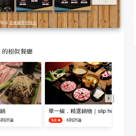
單請
至餐廳管理後台
新店 的相似餐廳
鍋
華一椒．精選鍋物｜slip hot pot
樂釜 Lo
6
則評論
·
6
則評論
5.0
4.3