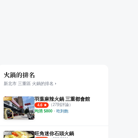
火鍋的排名
新北市
三重區
火鍋
的排名
›
羽葉麻辣火鍋 三重都會館
（
27
則評論）
4.6
均消 $
800
・
吃到飽
旺角迷你石頭火鍋