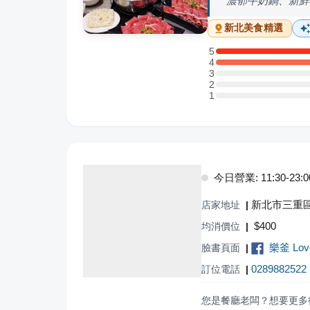
濃郁牛奶鍋、新鮮
新北
美食精選
5
5 星：2 則評論
4
4 星：1 則評論
3
3 星：0 則評論
2
2 星：0 則評論
1
1 星：0 則評論
今日營業: 11:30-23:0
新北市三重區
店家地址
|
$
400
均消價位
|
樂釜 Lo
臉書頁面
|
0289882522
訂位電話
|
您是餐廳老闆？想要更多