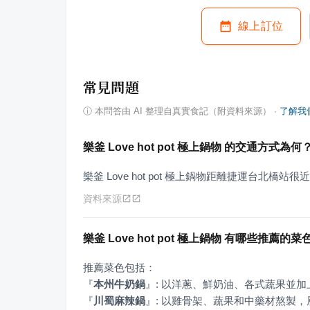
線上訂位
常見問題
ⓘ
本問答由 AI 整理自真實食記（附資料來源）
·
了解我
樂釜 Love hot pot 極上鍋物 的交通方
樂釜 Love hot pot 極上鍋物距離捷運台北
資料來源
樂釜 Love hot pot 極上鍋物 有哪些推薦的菜
『
本州牛奶鍋
』
『
川蜀麻辣鍋
』