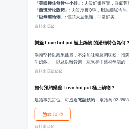
『
美國極佳無骨牛小排
』
『
西班牙松阪豬
』
『
巨無霸蛤蜊
』
: 個頭大且飽滿，非常鮮美。
資料來源
樂釜 Love hot pot 極上鍋物 的湯頭特色為何
湯頭堅持以蔬果熬煮，不添加味精及調味粉。招
牛奶鍋」，以及以雞骨架、蔬果和中藥材熬製的
資料來源
如何預約樂釜 Love hot pot 極上鍋物？
建議事先訂位。可透過
電話預約
，電話為 02-8988
線上訂位
資料來源