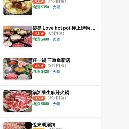
（
69
則評論）
4.2
均消 $
350
・
火鍋
樂釜 Love hot pot 極上鍋物 重新店
（
6
則評論）
4.8
均消 $
400
・
火鍋
狂一鍋 三重重新店
（
24
則評論）
4.6
均消 $
420
・
火鍋
築湘養生麻辣火鍋
（
10
則評論）
3.5
均消 $
600
・
火鍋
悅來涮涮鍋