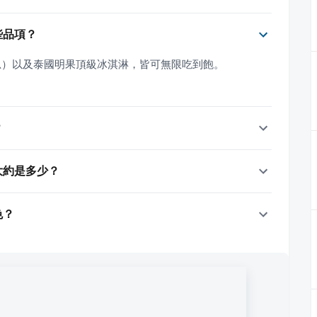
哪些品項？
思）以及泰國明果頂級冰淇淋，皆可無限吃到飽。
？
額大約是多少？
色？