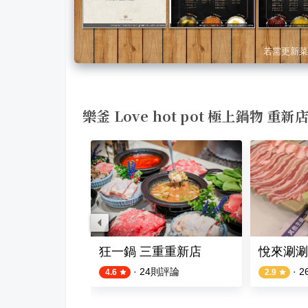
若需更新菜
樂釜 Love hot pot 極上鍋物 重
鍋物
狂一鍋 三重重新店
悅來涮涮
評論
·
24
則評論
·
2
4.6
2.9