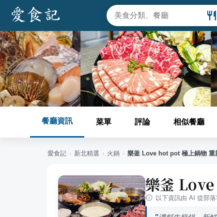
餐廳資訊
菜單
評論
相似餐廳
愛食記
›
新北
精選
›
火鍋
›
樂釜 Love hot pot 極上鍋物 
樂釜 Love
以下資訊由 AI 從部