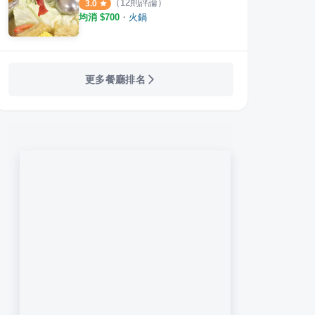
（
12
則評論）
3.0
均消 $
700
・
火鍋
更多餐廳排名
ve Hot Pot 極上鍋物
鐵熊鍋鍋 三重店
一番
·
16
則評論
·
28
則評論
2.0
3.8