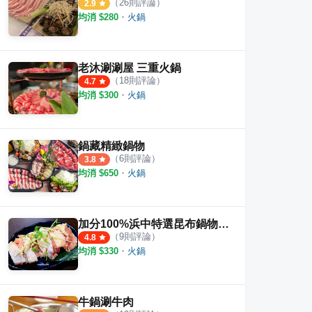
（
26
則評論）
2.9
均消 $
280
・
火鍋
老沐涮涮屋 三重火鍋
（
18
則評論）
4.7
均消 $
300
・
火鍋
鍋藏精緻鍋物
（
6
則評論）
3.8
均消 $
650
・
火鍋
加分100%浜中特選昆布鍋物 三重正義店
（
9
則評論）
4.8
均消 $
330
・
火鍋
牛鍋涮牛肉