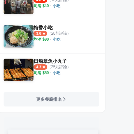
4.8
均消 $
40
・
小吃
梅香小吃
（
28
則評論）
3.6
均消 $
90
・
小吃
日船章魚小丸子
（
25
則評論）
4.3
均消 $
50
・
小吃
更多餐廳排名