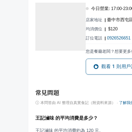
今日營業: 17:00-23:0
臺中市西屯區
店家地址
|
$
120
均消價位
|
0926526651
訂位電話
|
您是餐廳老闆？想要更多
觀看
1
則用戶
常見問題
ⓘ
本問答由 AI 整理自真實食記（附資料來源）
·
了解我
王記滷味 的平均消費是多少？
王記滷味 的平均消費約為 120 元。