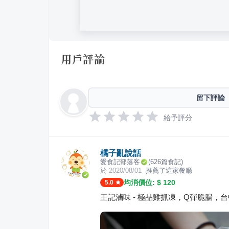
用戶評論
留下評論
給予評分
橘子亂說話
愛食記部落客
(
626
篇食記)
於
2020/08/01
推薦了這家餐廳
均消價位: $
120
5.0
王記滷味 - 極品雞抓凍，Q彈脆腸，