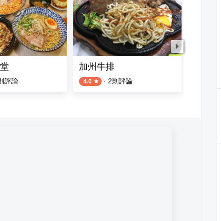
堂
加州牛排
屋簷下
則評論
·
2
則評論
4.0
4.0