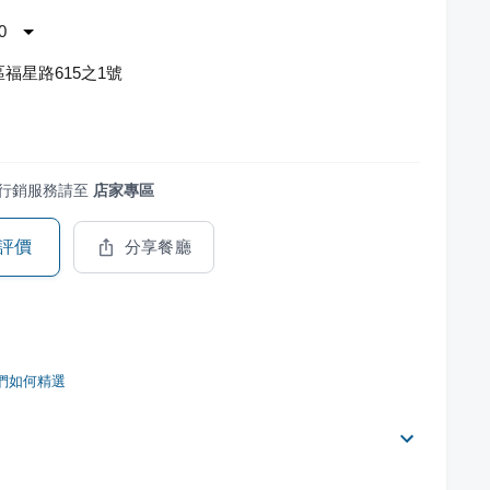
0
福星路615之1號
行銷服務請至
店家專區
評價
分享餐廳
們如何精選