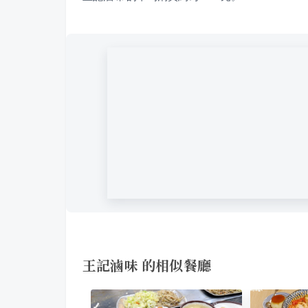
王記滷味 的相似餐廳