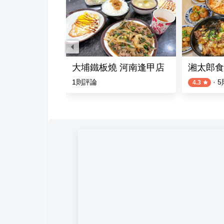
藥燉排骨
大埔鐵板燒 河南逢甲店
湘太郎食
評論
1
則評論
·
5
4.3