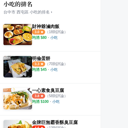
小吃的排名
台中市
西屯區
小吃
的排名
›
財神爺滷肉飯
（
18
則評論）
3.0
均消 $
80
・
小吃
 日式手作料理
2度C NiGuo 逢甲外帶店
賢淑
·
1
則評論
·
27
則評論
4.3
4.0
明倫蛋餅
（
70
則評論）
3.3
均消 $
45
・
小吃
一心素食臭豆腐
（
58
則評論）
3.8
均消 $
100
・
小吃
金牌巨無霸香酥臭豆腐
（
13
則評論）