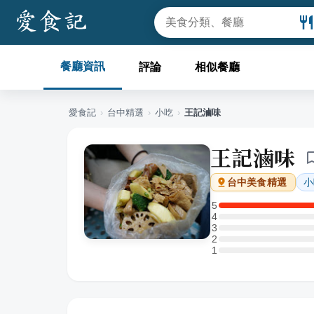
餐廳資訊
評論
相似餐廳
愛食記
›
台中
精選
›
小吃
›
王記滷味
王記滷味
小
台中
美食精選
5
5 星：1 則評論
4
4 星：0 則評論
3
3 星：0 則評論
2
2 星：0 則評論
1
1 星：0 則評論