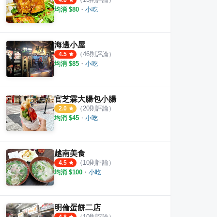
4.6
均消 $
80
・
小吃
海邊小屋
（
46
則評論）
4.5
均消 $
85
・
小吃
官芝霖大腸包小腸
（
20
則評論）
2.0
均消 $
45
・
小吃
越南美食
（
10
則評論）
4.5
均消 $
100
・
小吃
明倫蛋餅二店
（
10
則評論）