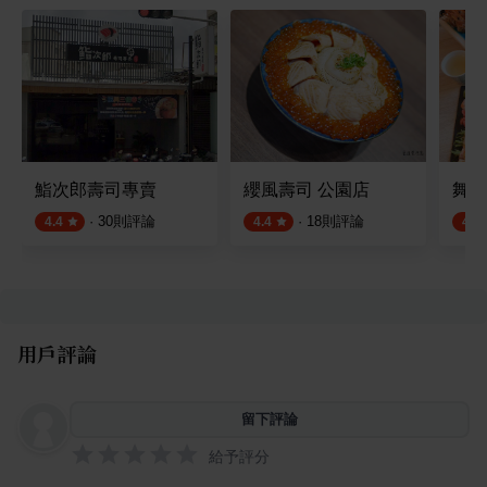
鮨次郎壽司專賣
纓風壽司 公園店
舞壽
·
30
則評論
·
18
則評論
4.4
4.4
4.5
用戶評論
留下評論
給予評分