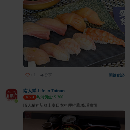
+
1
分享
開啟食記
›
南人幫-Life in Tainan
均消價位: $
300
4.5
職人精神新鮮上桌日本料理推薦.鮨瑀壽司