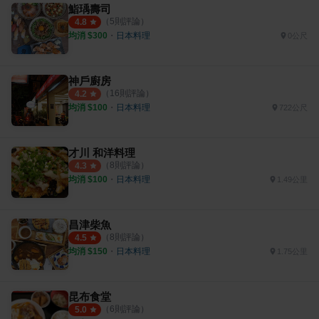
鮨瑀壽司
（
5
則評論）
4.8
均消 $
300
・
日本料理
0公尺
神戶廚房
（
16
則評論）
4.2
均消 $
100
・
日本料理
722公尺
才川 和洋料理
（
8
則評論）
4.3
均消 $
100
・
日本料理
1.49公里
昌津柴魚
（
8
則評論）
4.5
均消 $
150
・
日本料理
1.75公里
昆布食堂
（
6
則評論）
5.0