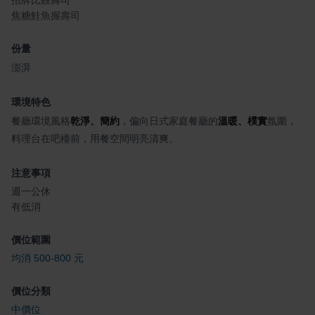
焦糖鮭魚握壽司
份量
澎湃
環境特色
餐廳環境風格
乾淨、簡約
，偏向日式家庭餐廳的
溫暖、樸實
氛圍，
料理台在吧檯前，用餐空間明亮清爽。
注意事項
週一公休
有低消
價位範圍
均消 500-800 元
價位分類
中價位