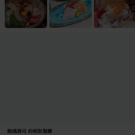
鮨瑀壽司 的相似餐廳