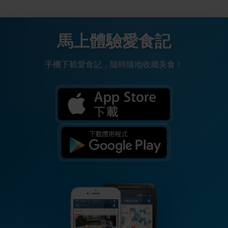
馬上體驗愛食記
手機下載愛食記，隨時隨地收藏美食！