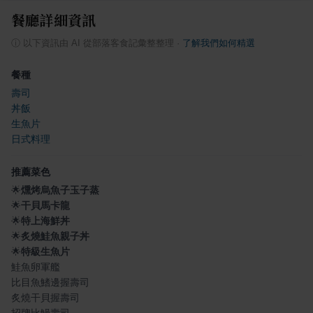
餐廳詳細資訊
ⓘ
以下資訊由 AI 從部落客食記彙整整理
·
了解我們如何精選
餐種
壽司
丼飯
生魚片
日式料理
推薦菜色
🌟
燻烤烏魚子玉子蒸
🌟
干貝馬卡龍
🌟
特上海鮮丼
🌟
炙燒鮭魚親子丼
🌟
特級生魚片
鮭魚卵軍艦
比目魚鰭邊握壽司
炙燒干貝握壽司
招牌比鰻壽司