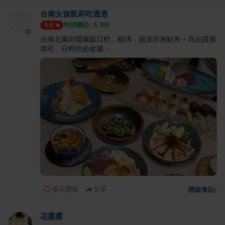
台南女孩凱莉吃透透
均消價位: $
300
5.0
台南北園街隱藏版日料，鮨瑀，超澎湃海鮮丼＋高品質握
壽司，日料控必收藏 -
表示讚賞
分享
開啟食記
›
花露露