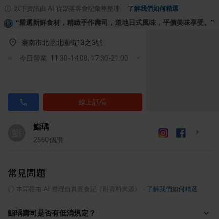
以下資訊由 AI 從部落客食記彙整整理
·
了解我們如何精選
“
嚴選新鮮食材，精緻手作壽司，道地日式風味，平價美味享受。
”
臺南市北區北園街13之3號
今日營業: 11:30-14:00, 17:30-21:00
線上訂位
鮨瑀
鮨
2560
個讚
常見問題
ⓘ
本問答由 AI 整理自真實食記（附資料來源）
·
了解我們如何精選
鮨瑀壽司是否有低消規定？