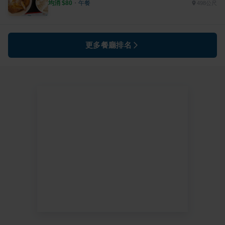
均消 $
80
・
午餐
498公尺
更多餐廳排名