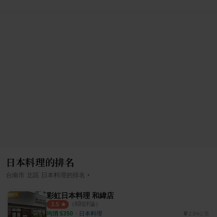
日本料理的排名
›
台南市
北區
日本料理
的排名
彩虹日本料理 和緯店
（
8
則評論）
3.5
均消 $
350
・
日本料理
2.84公里