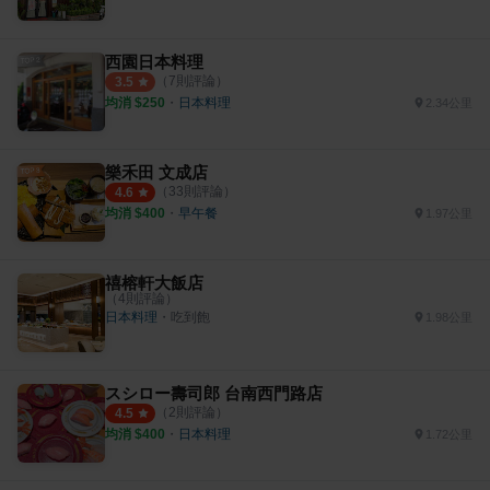
西園日本料理
（
7
則評論）
3.5
均消 $
250
・
日本料理
2.34公里
樂禾田 文成店
（
33
則評論）
4.6
均消 $
400
・
早午餐
1.97公里
禧榕軒大飯店
（
4
則評論）
日本料理
・
吃到飽
1.98公里
スシロー壽司郎 台南西門路店
（
2
則評論）
4.5
均消 $
400
・
日本料理
1.72公里