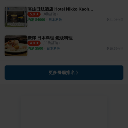
高雄日航酒店 Hotel Nikko Kaohsiung
（
8
則評論）
5.0
均消 $
4000
・
日本料理
21.06公里
廣澤 日本料理 鐵板料理
（
11
則評論）
4.8
均消 $
500
・
日本料理
19.79公里
更多餐廳排名