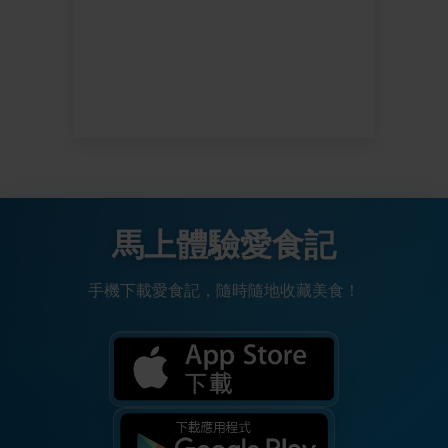
馬上體驗愛食記
手機下載愛食記，隨時隨地收藏美食！