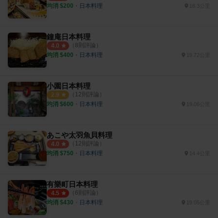
均消 $
200
・
日本料理
18.3公里
鐘庵日本料理
（
8
則評論）
4.0
均消 $
400
・
日本料理
19.72公里
小園日本料理
（
12
則評論）
2.9
均消 $
600
・
日本料理
19.06公里
あこや太羽魚貝料理
（
12
則評論）
4.0
均消 $
750
・
日本料理
14.4公里
有樂町日本料理
（
6
則評論）
4.5
均消 $
430
・
日本料理
19.05公里