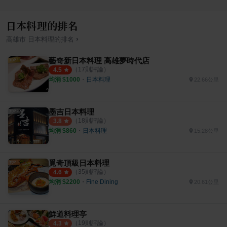
日本料理的排名
›
高雄市
日本料理
的排名
藝奇新日本料理 高雄夢時代店
（
17
則評論）
4.5
均消 $
1000
・
日本料理
22.66公里
墨吉日本料理
（
18
則評論）
3.8
均消 $
860
・
日本料理
15.28公里
覓奇頂級日本料理
（
35
則評論）
4.6
均消 $
2200
・
Fine Dining
20.61公里
鮮道料理亭
（
19
則評論）
4.3