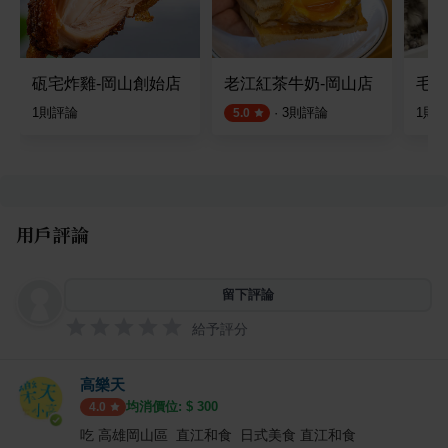
砙宅炸雞-岡山創始店
老江紅茶牛奶-岡山店
毛驢
1
則評論
·
3
則評論
1
則
5.0
用戶評論
留下評論
給予評分
高樂天
均消價位: $
300
4.0
吃 高雄岡山區 直江和食 日式美食 直江和食