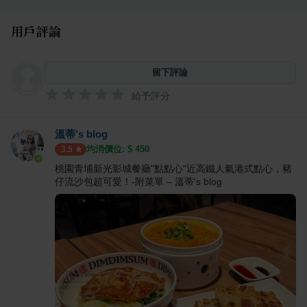
用戶評論
留下評論
給予評分
溫蒂’s blog
均消價位: $
450
3.5
桃園青埔新光影城餐廳"點點心"近高鐵人氣港式點心，豬
仔流沙包超可愛！-附菜單 – 溫蒂's blog