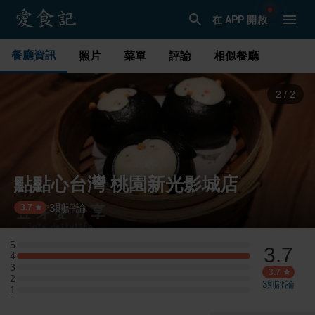
在 APP 開啟
餐廳資訊
照片
菜單
評論
相似餐廳
1
/
2
點點心台灣 桃園新光影城店
3
則評論
·
3.7
5
3.7
5 星：0 則評論
4
4 星：3 則評論
3
3 星：0 則評論
3.7
2
2 星：0 則評論
3
則評論
1
1 星：0 則評論