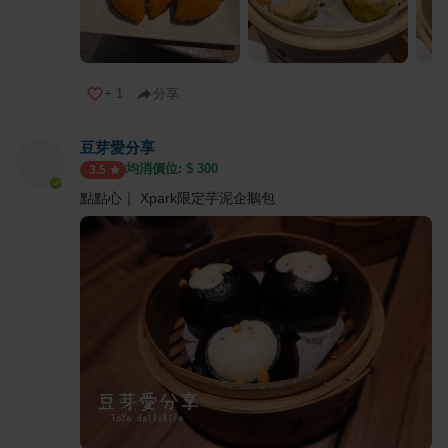
+
1
分享
豆芽愛分享
均消價位: $
300
3.5
點點心｜ Xpark限定芋泥企鵝包