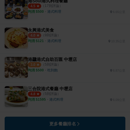
港Soul港式料理餐廳
（
17
則評論）
4.5
均消 $
500
・
港式料理
6.65公里
永興港式美食
（
9
則評論）
4.0
均消 $
121
・
港式料理
10.35公里
港龘港式自助百匯 中壢店
（
5
則評論）
3.0
均消 $
500
・
吃到飽
6.87公里
三合院港式餐廳 中壢店
（
5
則評論）
4.8
均消 $
1595
・
港式料理
6.09公里
更多餐廳排名