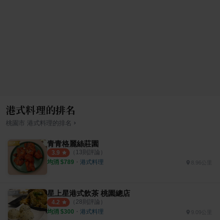
港式料理的排名
›
桃園市
港式料理
的排名
青青格麗絲莊園
（
13
則評論）
3.9
均消 $
789
・
港式料理
8.96公里
星上星港式飲茶 桃園總店
（
28
則評論）
4.2
均消 $
300
・
港式料理
9.09公里