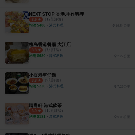
NEXT STOP 香港.手作料理
（
12
則評論）
3.9
均消 $
400
・
港式料理
16.54公里
檀島香港餐廳 大江店
（
7
則評論）
3.8
均消 $
680
・
港式料理
2.27公里
小香港車仔麵
（
9
則評論）
3.8
均消 $
220
・
港式料理
7.23公里
晴粵軒 港式飲茶
（
15
則評論）
3.9
均消 $
181
・
港式料理
9.03公里