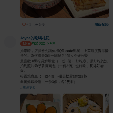
+
1
分享
開啟食記
›
Joyce的吃喝札記
均消價位: $
400
4.0
排隊時，店員會先讓你掃QR code點餐，上菜速度覺得蠻
快的。為何都是3個一籠呢？4個人不好分🤫
最喜歡 #黑松露鮮蝦餃（一份3個） 好吃😋。最好吃的沒
拍到照片😅芋香蘿蔔包（一份3個）也好吃，長得好🉑
愛。
松露燒賣皇（一份4個）-還是松露鮮蝦餃👍
韭黃鮮蝦粉腸（一份3個，各2隻蝦）
... 顯示更多