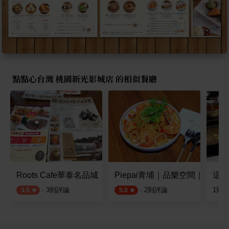
點點心台灣 桃園新光影城店 的相似餐廳
Roots Cafe華泰名品城
Piepai青埔｜品樂空間｜
這一
·
3
則評論
·
2
則評論
1
則
3.5
5.0