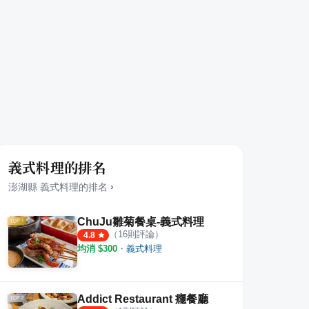
義式料理的排名
澎湖縣
義式料理
的排名
›
ChuJu雛菊餐桌-義式料理
（
16
則評論）
4.8
均消 $
300
・
義式料理
Addict Restaurant 癮餐廳