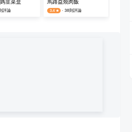
媽韭菜盒
馬路益燒肉飯
海龜蛋
則評論
·
38
則評論
3.4
5.0