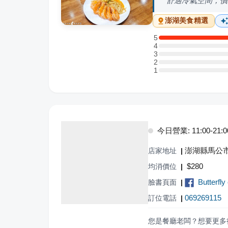
舒適冷氣空間，價
澎湖
美食精選
5
5 星：3 則評論
4
4 星：0 則評論
3
3 星：0 則評論
2
2 星：0 則評論
1
1 星：0 則評論
今日營業: 11:00-21:0
澎湖縣馬公市
店家地址
|
$
280
均消價位
|
Butterfly
臉書頁面
|
069269115
訂位電話
|
您是餐廳老闆？想要更多