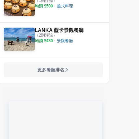
（
1
則評論）
燒
浪花丸かき氷 澎湖分号
米糕
均消 $
500
・
義式料理
·
2
則評論
·
5
則評論
1
則評
4.5
LANKA 藍卡景觀餐廳
（
2
則評論）
均消 $
430
・
景觀餐廳
更多餐廳排名