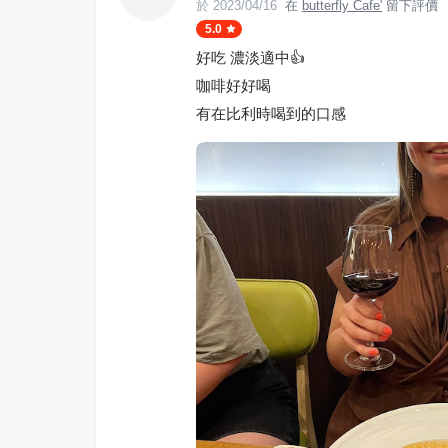
於
2023/04/16
在
butterfly Cafe'
留下評價
5.0
好吃 濃淡適中👍
咖啡好好喝
有在比利時喝到的口感