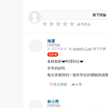
留下評論
給予評分
海運
(
1
則評論)
於
2023/04/16
在
butterfly Cafe'
留下評價
5.0
食材新鮮❤️料理到位❤️
非常的好吃
每次來都得到一個非常好的體驗與感
表示讚賞
分享
林小秀
(
1
則評論)