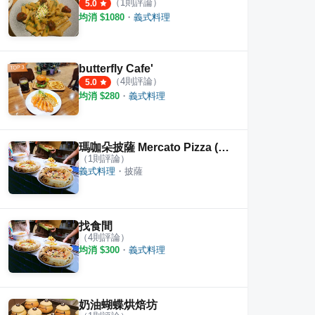
（
1
則評論）
5.0
均消 $
1080
・
義式料理
butterfly Cafe'
（
4
則評論）
5.0
均消 $
280
・
義式料理
瑪咖朵披薩 Mercato Pizza (公休到2024.3月)
（
1
則評論）
義式料理
・
披薩
找食間
（
4
則評論）
均消 $
300
・
義式料理
奶油蝴蝶烘焙坊