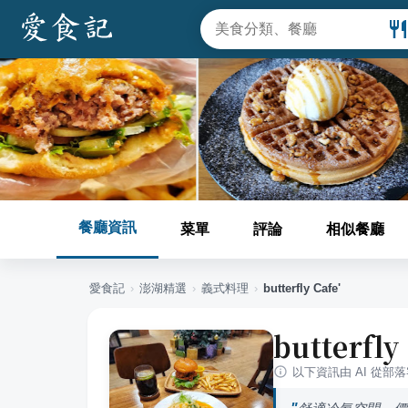
餐廳資訊
菜單
評論
相似餐廳
愛食記
›
澎湖
精選
›
義式料理
›
butterfly Cafe'
butterfly
以下資訊由 AI 從部