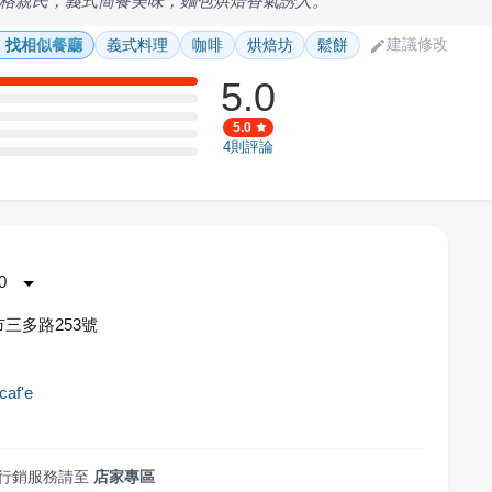
格親民，義式簡餐美味，麵包烘焙香氣誘人。
建議修改
找相似餐廳
義式料理
咖啡
烘焙坊
鬆餅
5.0
5.0
4
則評論
0
三多路253號
 caf'e
行銷服務請至
店家專區