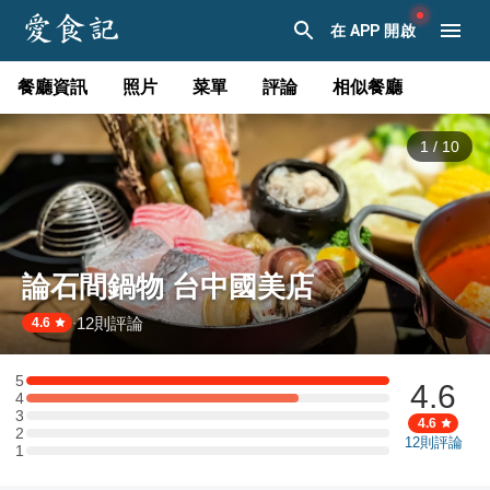
在 APP 開啟
餐廳資訊
照片
菜單
評論
相似餐廳
1
/
10
論石間鍋物 台中國美店
12
則評論
·
4.6
5
4.6
5 星：4 則評論
4
4 星：3 則評論
3
3 星：0 則評論
4.6
2
2 星：0 則評論
12
則評論
1
1 星：0 則評論