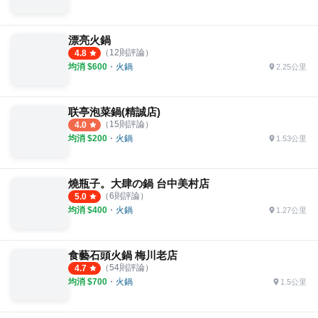
漂亮火鍋
（
12
則評論）
4.8
均消 $
600
・
火鍋
2.25公里
联亭泡菜鍋(精誠店)
（
15
則評論）
4.0
均消 $
200
・
火鍋
1.53公里
燒瓶子。大肆の鍋 台中美村店
（
6
則評論）
5.0
均消 $
400
・
火鍋
1.27公里
食藝石頭火鍋 梅川老店
（
54
則評論）
4.7
均消 $
700
・
火鍋
1.5公里