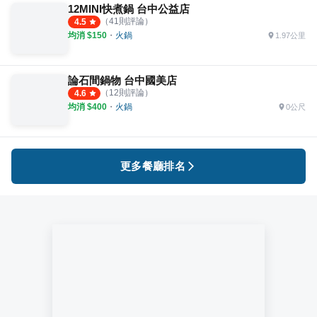
12MINI快煮鍋 台中公益店
（
41
則評論）
4.5
均消 $
150
・
火鍋
1.97公里
論石間鍋物 台中國美店
（
12
則評論）
4.6
均消 $
400
・
火鍋
0公尺
更多餐廳排名