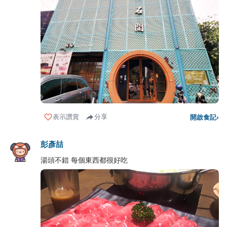
表示讚賞
分享
開啟食記
›
彭彥喆
湯頭不錯 每個東西都很好吃