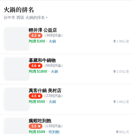
火鍋的排名
›
台中市
西區
火鍋
的排名
輕井澤 公益店
（
36
則評論）
4.3
均消 $
300
・
火鍋
1.99公里
暮藏和牛鍋物
（
66
則評論）
4.6
均消 $
1800
・
火鍋
2.03公里
萬客什鍋 美村店
（
23
則評論）
4.5
均消 $
500
・
火鍋
1.66公里
瘋蝦吃到飽
（
13
則評論）
3.5
均消 $
599
・
吃到飽
80公尺