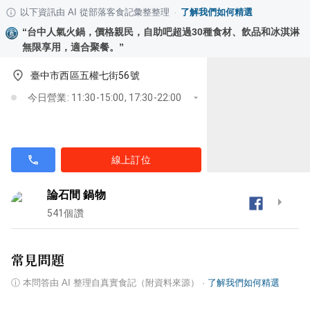
以下資訊由 AI 從部落客食記彙整整理
·
了解我們如何精選
“
台中人氣火鍋，價格親民，自助吧超過30種食材、飲品和冰淇淋
無限享用，適合聚餐。
”
臺中市西區五權七街56號
今日營業: 11:30-15:00, 17:30-22:00
線上訂位
論石間 鍋物
541
個讚
常見問題
ⓘ
本問答由 AI 整理自真實食記（附資料來源）
·
了解我們如何精選