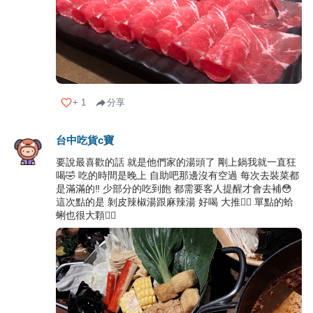
+
1
分享
台中吃貨c寶
要說最喜歡的話 就是他們家的湯頭了 剛上鍋我就一直狂
喝🤣 吃的時間是晚上 自助吧那邊沒有空過 每次去裝菜都
是滿滿的‼️ 少部分的吃到飽 都需要客人提醒才會去補😳
這次點的是 剝皮辣椒湯跟麻辣湯 好喝 大推✌🏻 單點的蛤
蜊也很大顆👍🏻