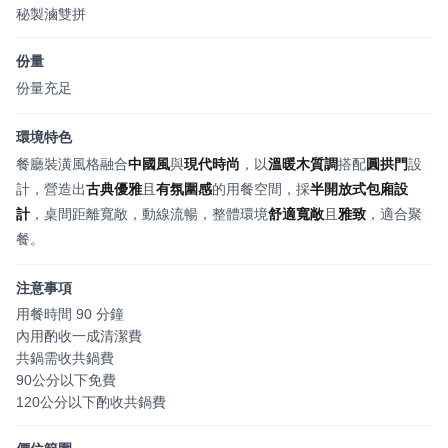
秘製滷雙拼
份量
份量充足
環境特色
餐廳裝潢風格融合
中國風
與
現代時尚
，以
溫暖木質調
搭配
圓拱門
設
計，營造出
古典優雅
且
有氛圍感
的用餐空間，採
半開放式包廂設
計
，桌間距離寬敞，動線流暢，整體環境
舒適寬敞
且
雅致
，適合聚
餐。
注意事項
用餐時間 90 分鐘
內用酌收一成清潔費
共鍋需收共鍋費
90公分以下免費
120公分以下酌收共鍋費