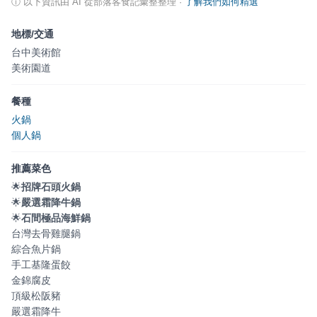
ⓘ
以下資訊由 AI 從部落客食記彙整整理
·
了解我們如何精選
地標/交通
台中美術館
美術園道
餐種
火鍋
個人鍋
推薦菜色
🌟
招牌石頭火鍋
🌟
嚴選霜降牛鍋
🌟
石間極品海鮮鍋
台灣去骨雞腿鍋
綜合魚片鍋
手工基隆蛋餃
金錦腐皮
頂級松阪豬
嚴選霜降牛