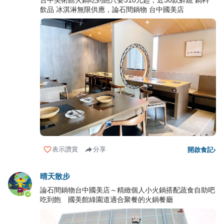
台中美術館火鍋吃到飽只要310元起，近30款鮮蔬 鍋料
飲品 冰淇淋無限供應，論石間鍋物 台中國美店
表示讚賞
分享
開啟食記
›
晴天散步
論石間鍋物台中國美店～精緻個人小火鍋搭配蔬食自助吧
吃到飽 國美館綠園道適合聚餐的火鍋餐廳