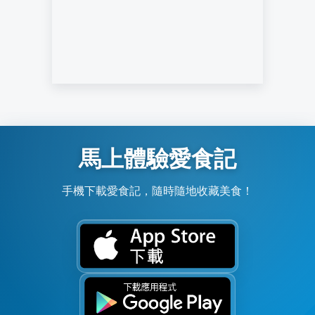
馬上體驗愛食記
手機下載愛食記，隨時隨地收藏美食！