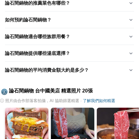
論石間鍋物的推薦菜色有哪些？
如何預約論石間鍋物？
論石間鍋物適合哪些族群用餐？
論石間鍋物提供哪些湯底選擇？
論石間鍋物的平均消費金額大約是多少？
論石間鍋物 台中國美店
精選照片
20
張
ⓘ
照片由合作部落客拍攝，AI 協助篩選精選
·
了解我們如何精選