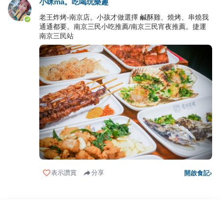
小咪ma。吃喝玩樂趣
老王炸烤-南京店。小孩才做選擇 鹹酥雞、燒烤、串燒我
通通都要。南京三民小吃推薦/南京三民宵夜推薦。捷運
南京三民站
表示讚賞
分享
開啟食記
›