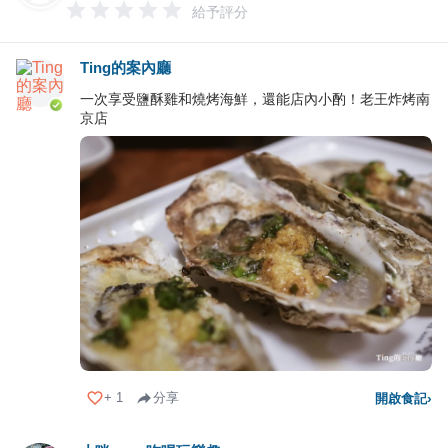
給予評分
Ting的案內廳
一次享受鹽酥雞和燒烤海鮮，還能店內小酌！老王炸烤南
京店
+
1
分享
開啟食記
›