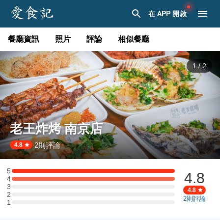
在 APP 開啟
餐廳資訊
照片
評論
相似餐廳
1
/
2
老王炸烤 南京店
2
則評論
·
4.8
5
4.8
5 星：1 則評論
4
4 星：1 則評論
3
3 星：0 則評論
4.8
2
2 星：0 則評論
2
則評論
1
1 星：0 則評論