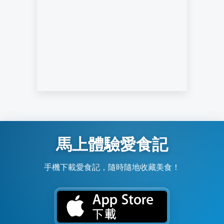
馬上體驗愛食記
手機下載愛食記，隨時隨地收藏美食！