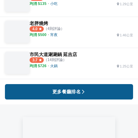
均消 $
135
・
小吃
1.29公里
老胖燒烤
（
4
則評論）
4.0
均消 $
500
・
宵夜
1.46公里
市民大道涮涮鍋 延吉店
（
14
則評論）
3.7
均消 $
726
・
火鍋
1.25公里
更多餐廳排名