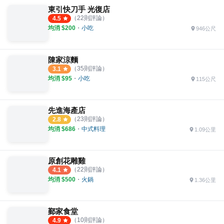
東引快刀手 光復店
（
22
則評論）
4.5
均消 $
200
・
小吃
946公尺
陳家涼麵
（
35
則評論）
3.1
均消 $
95
・
小吃
115公尺
先進海產店
（
23
則評論）
2.8
均消 $
686
・
中式料理
1.09公里
原創花雕雞
（
22
則評論）
4.1
均消 $
500
・
火鍋
1.36公里
鄞家食堂
（
10
則評論）
4.9