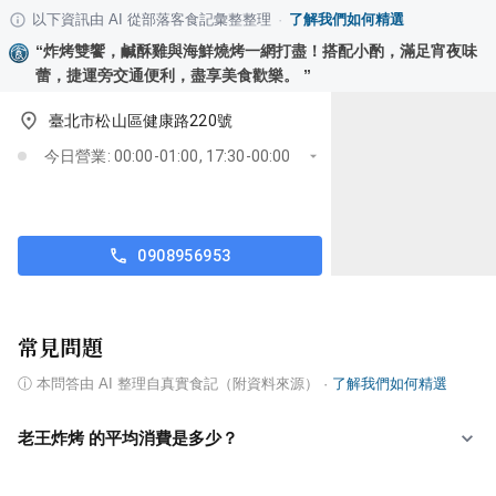
以下資訊由 AI 從部落客食記彙整整理
·
了解我們如何精選
“
炸烤雙饗，鹹酥雞與海鮮燒烤一網打盡！搭配小酌，滿足宵夜味
蕾，捷運旁交通便利，盡享美食歡樂。
”
臺北市松山區健康路220號
今日營業: 00:00-01:00, 17:30-00:00
0908956953
常見問題
ⓘ
本問答由 AI 整理自真實食記（附資料來源）
·
了解我們如何精選
老王炸烤 的平均消費是多少？