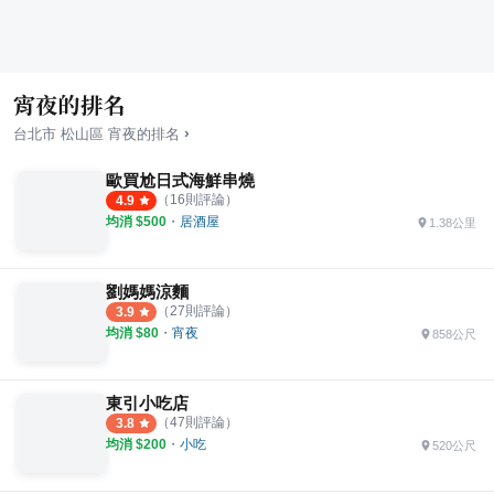
宵夜的排名
›
台北市
松山區
宵夜
的排名
歐買尬日式海鮮串燒
（
16
則評論）
4.9
均消 $
500
・
居酒屋
1.38公里
劉媽媽涼麵
（
27
則評論）
3.9
均消 $
80
・
宵夜
858公尺
東引小吃店
（
47
則評論）
3.8
均消 $
200
・
小吃
520公尺