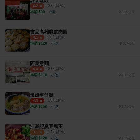
許記蒸餃
（
38
則評論）
4.2
均消 $
90
・
小吃
3.05公里
吉品高雄脆皮肉圓
（
30
則評論）
4.1
均消 $
120
・
小吃
807公尺
阿萬意麵
（
31
則評論）
4.0
均消 $
110
・
小吃
4.12公里
瓊姐車仔麵
（
16
則評論）
4.8
均消 $
150
・
小吃
1.21公里
江豪記臭豆腐王
（
17
則評論）
3.1
均消 $
120
・
小吃
1.29公里