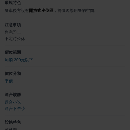
環境特色
餐車後方設有
開放式座位區
，提供現場用餐的空間。
注意事項
售完即止
不定時公休
價位範圍
均消 200元以下
價位分類
平價
適合族群
適合小吃
適合下午茶
設施特色
可外帶