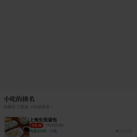
小吃的排名
›
高雄市
三民區
小吃
的排名
上海生煎湯包
（
92
則評論）
4.6
均消 $
100
・
小吃
2.32公里