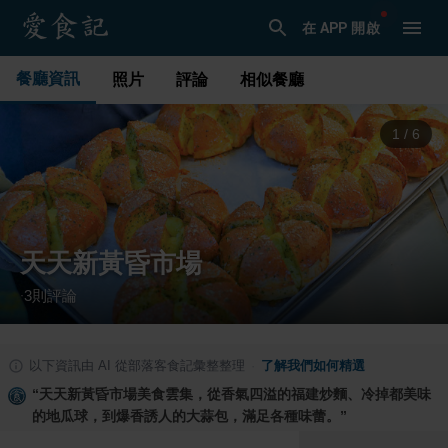
在 APP 開啟
餐廳資訊
照片
評論
相似餐廳
1
/
6
天天新黃昏市場
3
則評論
·
以下資訊由 AI 從部落客食記彙整整理
·
了解我們如何精選
“
天天新黃昏市場美食雲集，從香氣四溢的福建炒麵、冷掉都美味
的地瓜球，到爆香誘人的大蒜包，滿足各種味蕾。
”