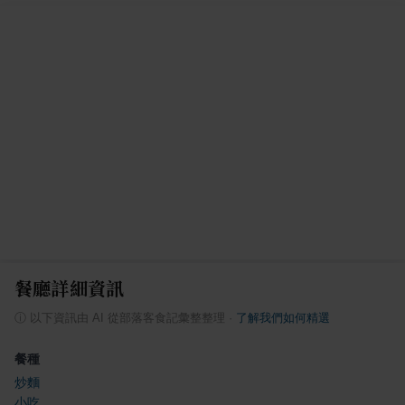
餐廳詳細資訊
ⓘ
以下資訊由 AI 從部落客食記彙整整理
·
了解我們如何精選
餐種
炒麵
小吃