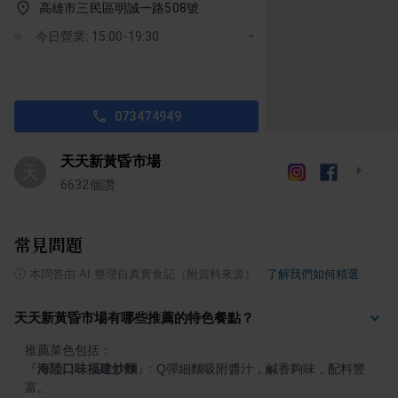
高雄市三民區明誠一路508號
今日營業: 15:00-19:30
073474949
天天新黃昏市場
天
6632
個讚
常見問題
ⓘ
本問答由 AI 整理自真實食記（附資料來源）
·
了解我們如何精選
天天新黃昏市場有哪些推薦的特色餐點？
『
海陸口味福建炒麵
』
: Q彈細麵吸附醬汁，鹹香夠味，配料豐