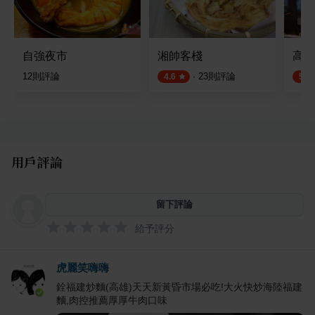
自強夜市
湘帥客棧
高雄
12
則評論
·
23
則評論
4.6
5.0
用戶評論
留下評論
給予評分
虎麗笑嗨嗨
銓福建炒麵(高雄)天天新黃昏市場必吃!大火快炒海陸福建
麵,肉控推薦厚厚牛肉口味