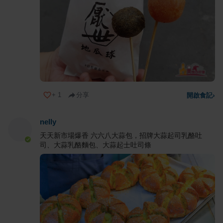
+
1
分享
開啟食記
›
nelly
天天新市場爆香 六六八大蒜包，招牌大蒜起司乳酪吐
司、大蒜乳酪麵包、大蒜起士吐司條