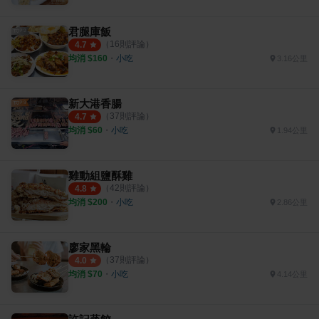
君腿庫飯
（
16
則評論）
4.7
均消 $
160
・
小吃
3.16公里
新大港香腸
（
37
則評論）
4.7
均消 $
60
・
小吃
1.94公里
雞動組鹽酥雞
（
42
則評論）
4.8
均消 $
200
・
小吃
2.86公里
廖家黑輪
（
37
則評論）
4.0
均消 $
70
・
小吃
4.14公里