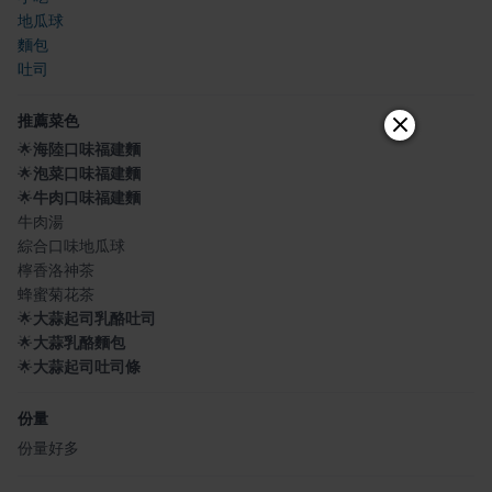
地瓜球
麵包
吐司
推薦菜色
🌟
海陸口味福建麵
🌟
泡菜口味福建麵
🌟
牛肉口味福建麵
牛肉湯
綜合口味地瓜球
檸香洛神茶
蜂蜜菊花茶
🌟
大蒜起司乳酪吐司
🌟
大蒜乳酪麵包
🌟
大蒜起司吐司條
份量
份量好多