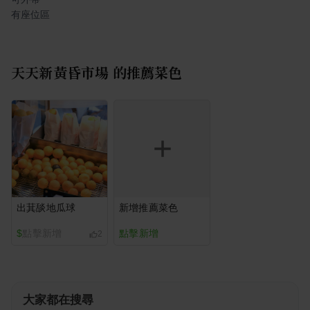
有座位區
天天新黃昏市場
的推薦菜色
出萁舕地瓜球
新增推薦菜色
$
點擊新增
點擊新增
2
大家都在搜尋