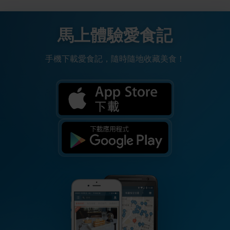
馬上體驗愛食記
手機下載愛食記，隨時隨地收藏美食！