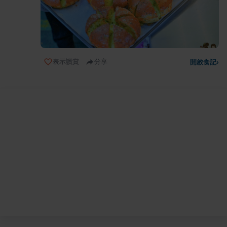
表示讚賞
分享
開啟食記
›