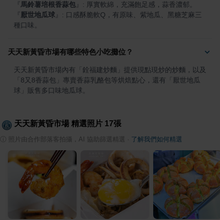
『
馬鈴薯培根香蒜包
』
『
厭世地瓜球
』
: 口感酥脆軟Q，有原味、紫地瓜、黑糖芝麻三
種口味。
天天新黃昏市場有哪些特色小吃攤位？
天天新黃昏市場內有「銓福建炒麵」提供現點現炒的炒麵，以及
「8又8香蒜包」專賣香蒜乳酪包等烘焙點心，還有「厭世地瓜
球」販售多口味地瓜球。
天天新黃昏市場
精選照片
17
張
ⓘ
照片由合作部落客拍攝，AI 協助篩選精選
·
了解我們如何精選