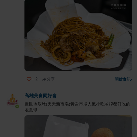
+
2
分享
開啟食記
›
高雄美食同好會
厭世地瓜球(天天新市場)黃昏市場人氣小吃冷掉都好吃的
地瓜球