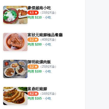
豪傑越南小吃
（
15
則評論）
4.5
均消 $
110
・
小吃
富狀元豬腳極品餐廳
（
40
則評論）
3.2
均消 $
200
・
小吃
陳明統爌肉飯
（
25
則評論）
3.2
均消 $
100
・
小吃
富鼎旺豬腳
（
16
則評論）
4.2
均消 $
165
・
小吃