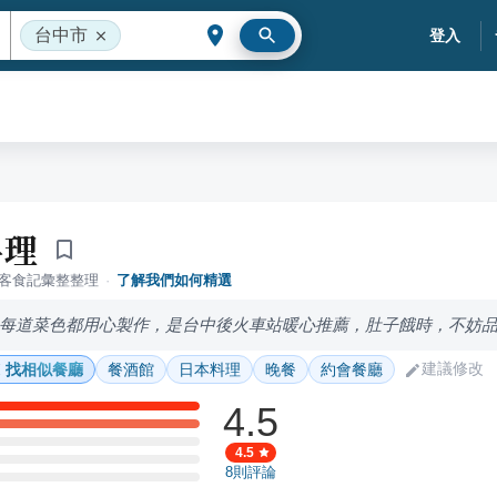
台中市
登入
料理
落客食記彙整整理
·
了解我們如何精選
每道菜色都用心製作，是台中後火車站暖心推薦，肚子餓時，不妨
建議修改
找相似餐廳
餐酒館
日本料理
晚餐
約會餐廳
4.5
4.5
8
則評論