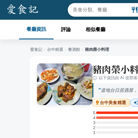
餐廳資訊
評論
相似餐廳
愛食記
›
台中
精選
›
餐酒館
›
豬肉榮小料理
豬肉榮小
以下資訊由 AI 從部
道地台日居酒屋，
台中
美食精選
5
5 星：1 則評論
4
4 星：1 則評論
3
3 星：0 則評論
2
2 星：0 則評論
1
1 星：0 則評論