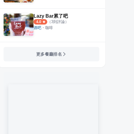
Lazy Bar累了吧
（
3
則評論）
4.0
酒吧
・
咖啡
更多餐廳排名