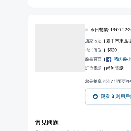
今日營業: 18:00-22:3
臺中市東區復
店家地址
|
$
620
均消價位
|
豬肉榮
臉書頁面
|
尚無電話
訂位電話
|
您是餐廳老闆？想要更多
觀看
8
則用戶
常見問題