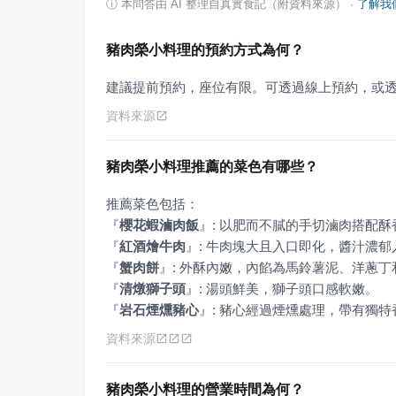
ⓘ
本問答由 AI 整理自真實食記（附資料來源）
·
了解我
豬肉榮小料理的預約方式為何？
建議提前預約，座位有限。可透過線上預約，或
資料來源
豬肉榮小料理推薦的菜色有哪些？
『
櫻花蝦滷肉飯
』
『
紅酒燴牛肉
』
『
蟹肉餅
』
『
清燉獅子頭
』
『
岩石煙燻豬心
』
: 豬心經過煙燻處理，帶有獨
資料來源
豬肉榮小料理的營業時間為何？