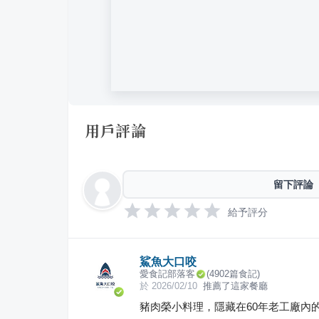
用戶評論
留下評論
給予評分
鯊魚大口咬
愛食記部落客
(
4902
篇食記)
於
2026/02/10
推薦了這家餐廳
豬肉榮小料理，隱藏在60年老工廠內