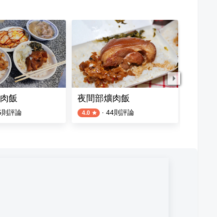
肉飯
夜間部爌肉飯
富鼎旺
5
則評論
·
44
則評論
4.0
3.8