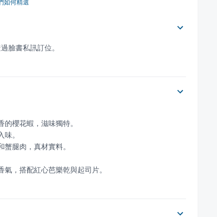
們如何精選
透過臉書私訊訂位。
特香氣，搭配紅心芭樂乾與起司片。