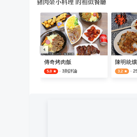
豬肉榮小料理 的相似餐廳
腳
傳奇烤肉飯
陳明統爌
則評論
·
3
則評論
·
2
5.0
3.2