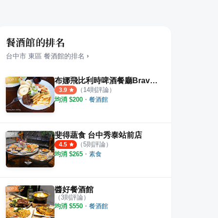
餐酒館的排名
台中市
東區
餐酒館
的排名
›
布娜飛比利時啤酒餐廳BravoBeer
（
14
則評論）
3.9
均消 $
200
・
餐酒館
斐得蔬食 台中秀泰站前店
（
5
則評論）
4.5
均消 $
265
・
素食
醬好餐酒館
（
3
則評論）
均消 $
550
・
餐酒館