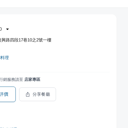
0
興路四段17巷10之2號一樓
小料理
行銷服務請至
店家專區
評價
分享餐廳