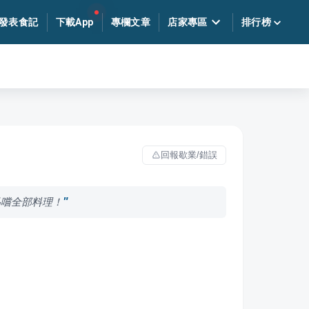
發表食記
下載App
專欄文章
店家專區
排行榜
回報歇業/錯誤
品嚐全部料理！