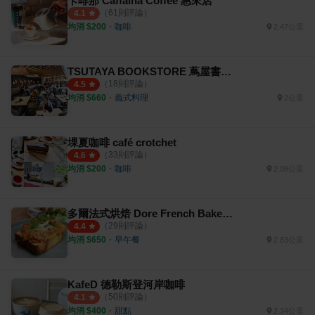
卡啡那 Caffaina Coffee 惠來店
（
61
則評論）
4.1
均消 $
200
・
咖啡
2.47公里
TSUTAYA BOOKSTORE 蔦屋書店 臺中市政店
（
18
則評論）
4.5
均消 $
660
・
義式料理
2公里
堁夏咖啡 café crotchet
（
33
則評論）
4.6
均消 $
200
・
咖啡
2.08公里
多爾法式烘焙 Dore French Bakehouse
（
29
則評論）
4.4
均消 $
650
・
早午餐
2.83公里
KafeD 德勒斯登河岸咖啡
（
50
則評論）
4.1
均消 $
400
・
甜點
2.34公里