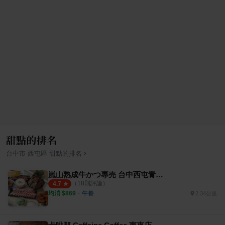
甜點的排名
›
台中市
西屯區
甜點
的排名
嵐山熟成牛かつ專売 台中西屯青海店
（
18
則評論）
4.7
均消 $
869
・
午餐
2.34公里