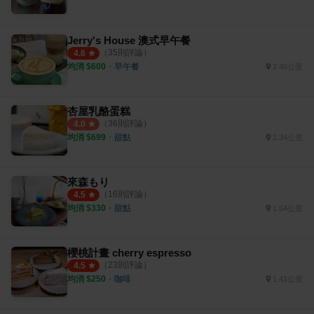
Jerry's House 澳式早午餐
（
35
則評論）
4.6
均消 $
600
・
早午餐
2.46公里
杏屋乳酪蛋糕
（
36
則評論）
4.0
均消 $
699
・
甜點
2.34公里
來森もり
（
16
則評論）
4.5
均消 $
330
・
甜點
1.64公里
櫻桃計畫 cherry espresso
（
23
則評論）
4.5
均消 $
250
・
咖啡
1.41公里