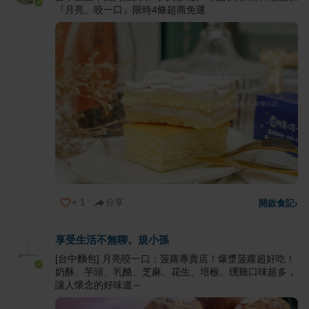
『月亮。咬一口』限時4條超商免運
+
1
分享
開啟食記
›
享受生活不無聊。規小孫
[台中麵包] 月亮咬一口：菠蘿專賣店！爆漿菠蘿超好吃！
奶酥、芋頭、乳酪、芝麻、花生、培根、燻雞口味超多，
讓人懷念的好味道～