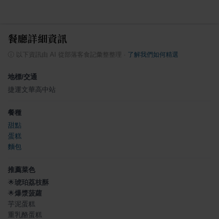
餐廳詳細資訊
ⓘ
以下資訊由 AI 從部落客食記彙整整理
·
了解我們如何精選
地標/交通
捷運文華高中站
餐種
甜點
蛋糕
麵包
推薦菜色
🌟
琥珀荔枝酥
🌟
爆漿菠蘿
芋泥蛋糕
重乳酪蛋糕