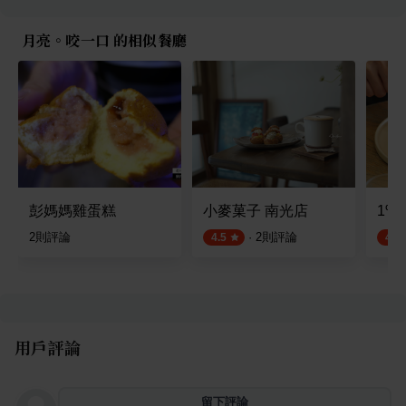
月亮。咬一口 的相似餐廳
彭媽媽雞蛋糕
小麥菓子 南光店
1%b
2
則評論
·
2
則評論
4.5
4.8
用戶評論
留下評論