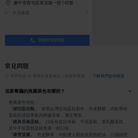
臺中市西屯區長安路一段142號
今日休息
0909193935
常見問題
ⓘ
本問答由 AI 整理自真實食記（附資料來源）
·
了解我們如何精選
這家餐廳的推薦菜色有哪些？
『
琥珀荔枝酥
』
: 使用台灣在地荔枝製作，外皮酥鬆，內餡帶有
『
經典長條蛋糕
』
: 口味有提拉米蘇、芋泥蛋糕、重乳酪蛋糕，
『
爆漿菠蘿
』
: 外皮酥香，內餡擠入類似泡芙的奶油，口感綿密