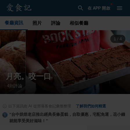
在 APP 開啟
餐廳資訊
照片
評論
相似餐廳
1
/
4
月亮。咬一口
4
則評論
·
以下資訊由 AI 從部落客食記彙整整理
·
了解我們如何精選
“
台中烘焙老店推出經典長條蛋糕，自取優惠，宅配免運，花小錢
就能享受美好滋味！
”