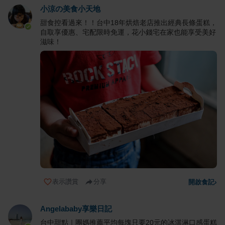
小涼の美食小天地
甜食控看過來！！台中18年烘焙老店推出經典長條蛋糕，
自取享優惠、宅配限時免運，花小錢宅在家也能享受美好
滋味！
表示讚賞
分享
開啟食記
›
Angelababy享樂日記
台中甜點｜團媽推薦平均每塊只要20元的冰淇淋口感蛋糕