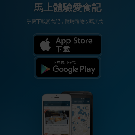
馬上體驗愛食記
手機下載愛食記，隨時隨地收藏美食！