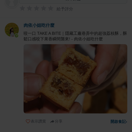
給予評分
肉依小姐吃什麼
咬一口 TAKE A BITE｜隱藏工廠巷弄中的超強荔枝酥，酥
鬆口感咬下果香瞬間襲來! - 肉依小姐吃什麼
表示讚賞
分享
開啟食記
›