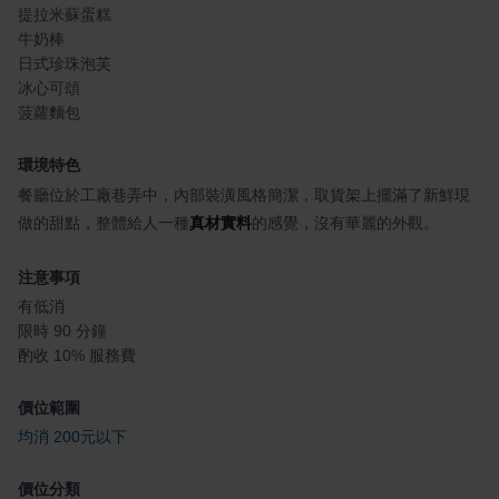
提拉米蘇蛋糕
牛奶棒
日式珍珠泡芙
冰心可頌
菠蘿麵包
環境特色
餐廳位於工廠巷弄中，內部裝潢風格簡潔，取貨架上擺滿了新鮮現
做的甜點，整體給人一種
真材實料
的感覺，沒有華麗的外觀。
注意事項
有低消
限時 90 分鐘
酌收 10% 服務費
價位範圍
均消 200元以下
價位分類