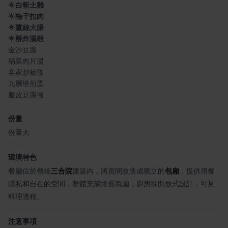
🌟
白斬土雞
🌟
梅干扣肉
🌟
薑絲大腸
🌟
酥炸溪蝦
金沙豆腐
福菜肉片湯
客家炒板條
九層塔煎蛋
脆皮豆腐捲
份量
份量大
環境特色
餐廳位於傳統
三合院
建築內，將房間改造成獨立的
包廂
，提供用餐
隱私和自在的空間，整體充滿懷舊氛圍，廚房採開放式設計，可見
料理過程。
注意事項