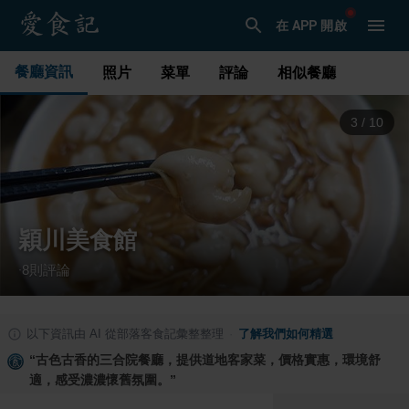
在 APP 開啟
餐廳資訊
照片
菜單
評論
相似餐廳
4
/
10
穎川美食館
8
則評論
·
以下資訊由 AI 從部落客食記彙整整理
·
了解我們如何精選
“
古色古香的三合院餐廳，提供道地客家菜，價格實惠，環境舒
適，感受濃濃懷舊氛圍。
”