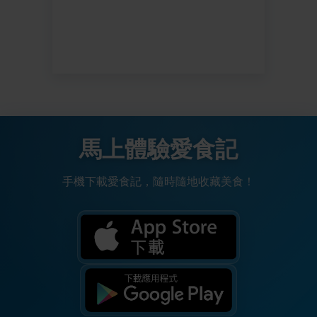
馬上體驗愛食記
手機下載愛食記，隨時隨地收藏美食！