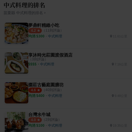
中式料理的排名
›
苗栗縣
中式料理
的排名
夢鼎軒精緻小吃
（
11
則評論）
4.2
均消 $
300
・
中式料理
11.61公里
享沐時光莊園渡假酒店
（
3
則評論）
$$$$
・
中式料理
7.16公里
棗莊古藝庭園膳坊
（
40
則評論）
4.6
均消 $
400
・
中式料理
9.48公里
台灣水牛城
（
2
則評論）
4.0
均消 $
100
・
中式料理
19.35公里