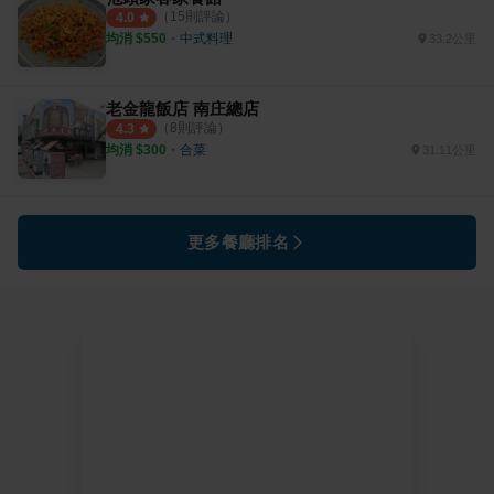
（
15
則評論）
4.0
均消 $
550
・
中式料理
33.2公里
老金龍飯店 南庄總店
（
8
則評論）
4.3
均消 $
300
・
合菜
31.11公里
更多餐廳排名