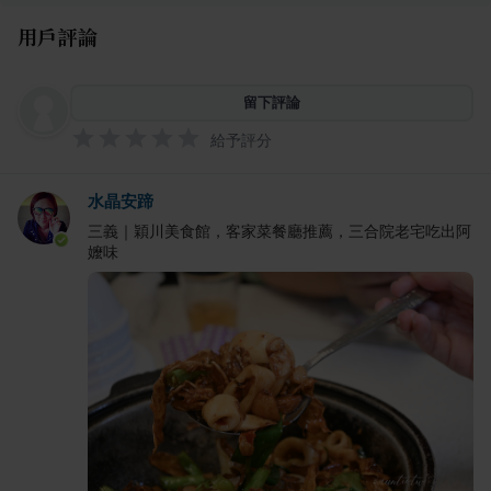
用戶評論
留下評論
給予評分
水晶安蹄
三義｜穎川美食館，客家菜餐廳推薦，三合院老宅吃出阿
嬤味