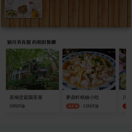
穎川美食館 的相似餐廳
居鳩堂庭園茶屋
夢鼎軒精緻小吃
川味
10
則評論
·
11
則評論
4.2
4.5