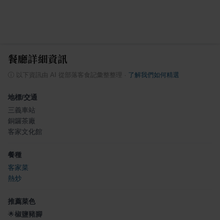
餐廳詳細資訊
ⓘ
以下資訊由 AI 從部落客食記彙整整理
·
了解我們如何精選
地標/交通
三義車站
銅鑼茶廠
客家文化館
餐種
客家菜
熱炒
推薦菜色
🌟
椒鹽豬腳