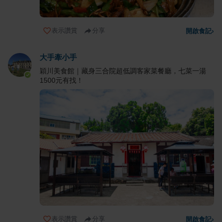
表示讚賞
分享
開啟食記
›
大手牽小手
穎川美食館｜藏身三合院超低調客家菜餐廳，七菜一湯
1500元有找！
表示讚賞
分享
開啟食記
›