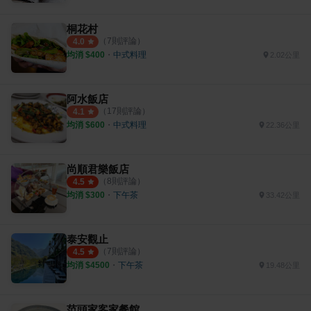
桐花村
（
7
則評論）
4.0
均消 $
400
・
中式料理
2.02公里
阿水飯店
（
17
則評論）
4.1
均消 $
600
・
中式料理
22.36公里
尚順君樂飯店
（
8
則評論）
4.5
均消 $
300
・
下午茶
33.42公里
泰安觀止
（
7
則評論）
4.5
均消 $
4500
・
下午茶
19.48公里
范頭家客家餐館