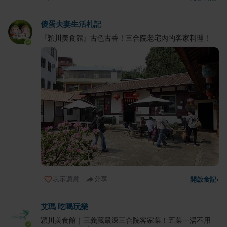
傻蛋夫妻生活札記
『穎川美食館』古色古香！三合院老宅內的客家料理！
表示讚賞
分享
開啟食記
›
艾瑪 吃喝玩樂
穎川美食館｜三義藏最深三合院客家菜！五菜一湯不用