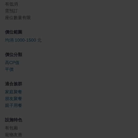
有低消
需預訂
座位數量有限
價位範圍
均消 1000-1500 元
價位分類
高CP值
平價
適合族群
家庭聚餐
朋友聚餐
親子用餐
設施特色
有包廂
寵物友善