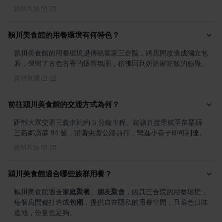
資料來源
穎川美食館的用餐環境有何特色？
穎川美食館的用餐環境是傳統客家三合院，將房間改造成獨立包
廂，保留了古色古香的懷舊氛圍，彷彿回到奶奶家吃飯的感覺。
資料來源
前往穎川美食館的交通方式為何？
距離大眾交通三義車站約 5 分鐘車程。建議直接導航至苗栗縣
三義鄉廣盛 94 號，沿著尖豐公路前行，彎進小巷子即可到達。
資料來源
穎川美食館適合哪些族群用餐？
穎川美食館適合
家庭聚餐
、
朋友聚會
，因其三合院的用餐環境，
每個房間都打造成
包廂
，提供自在隱私的用餐空間，且菜色口味
道地，份量也足夠。