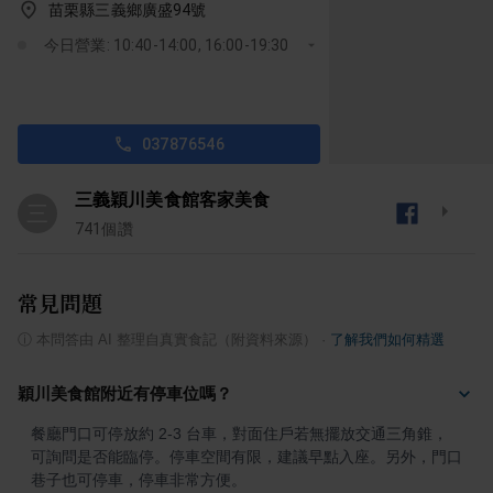
苗栗縣三義鄉廣盛94號
今日營業: 10:40-14:00, 16:00-19:30
037876546
三義穎川美食館客家美食
三
741
個讚
常見問題
ⓘ
本問答由 AI 整理自真實食記（附資料來源）
·
了解我們如何精選
穎川美食館附近有停車位嗎？
餐廳門口可停放約 2-3 台車，對面住戶若無擺放交通三角錐，
可詢問是否能臨停。停車空間有限，建議早點入座。另外，門口
巷子也可停車，停車非常方便。