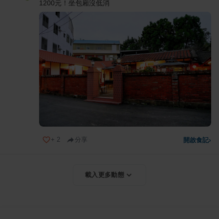
1200元！坐包廂沒低消
+
2
分享
開啟食記
›
載入更多動態