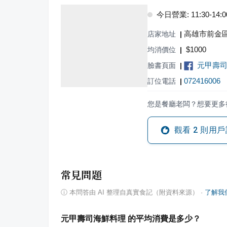
今日營業: 11:30-14:00,
高雄市前金區
店家地址
|
$
1000
均消價位
|
元甲壽
臉書頁面
|
072416006
訂位電話
|
您是餐廳老闆？想要更多
觀看
2
則用戶
常見問題
ⓘ
本問答由 AI 整理自真實食記（附資料來源）
·
了解我
元甲壽司海鮮料理 的平均消費是多少？