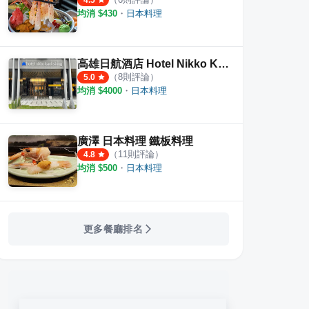
4.5
均消 $
430
・
日本料理
高雄日航酒店 Hotel Nikko Kaohsiung
（
8
則評論）
5.0
均消 $
4000
・
日本料理
廣澤 日本料理 鐵板料理
（
11
則評論）
4.8
均消 $
500
・
日本料理
更多餐廳排名