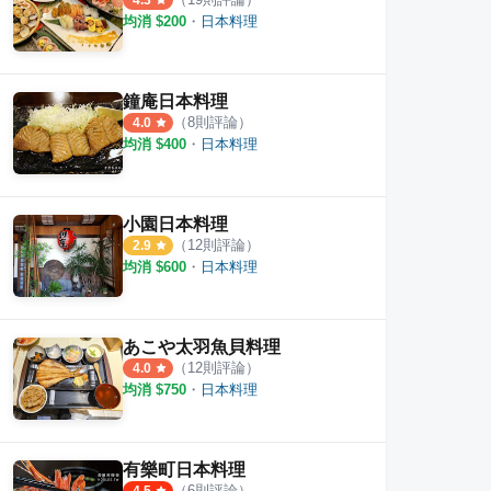
4.3
均消 $
200
・
日本料理
鐘庵日本料理
（
8
則評論）
4.0
均消 $
400
・
日本料理
小園日本料理
（
12
則評論）
2.9
均消 $
600
・
日本料理
あこや太羽魚貝料理
（
12
則評論）
4.0
均消 $
750
・
日本料理
有樂町日本料理
（
6
則評論）