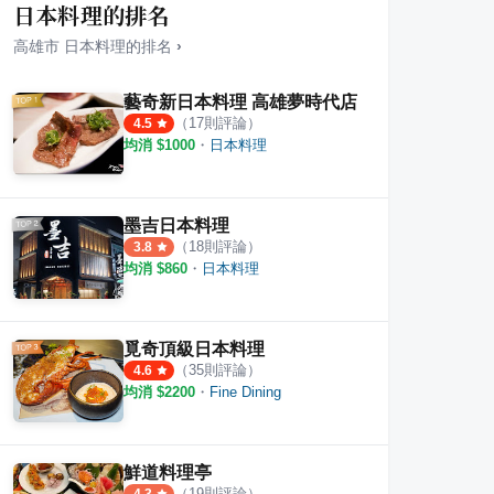
日本料理的排名
高雄市
日本料理
的排名
›
藝奇新日本料理 高雄夢時代店
（
17
則評論）
4.5
均消 $
1000
・
日本料理
爾 高雄中正店
Marsalis Bar馬沙里斯爵士酒館
串吧
·
2
則評論
·
4
則評論
4.5
4.1
墨吉日本料理
（
18
則評論）
3.8
均消 $
860
・
日本料理
覓奇頂級日本料理
（
35
則評論）
4.6
均消 $
2200
・
Fine Dining
鮮道料理亭
（
19
則評論）