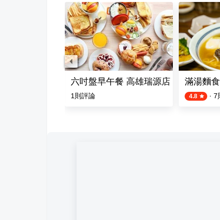
豬血湯
六吋盤早午餐 高雄瑞源店
滿湯麵食
評論
1
則評論
·
7
4.8