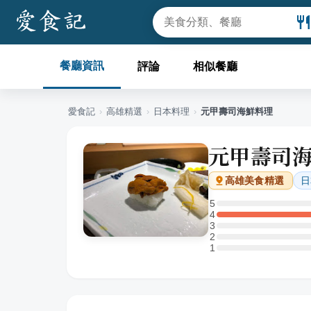
餐廳資訊
評論
相似餐廳
愛食記
›
高雄
精選
›
日本料理
›
元甲壽司海鮮料理
元甲壽司
日
高雄
美食精選
5
5 星：0 則評論
4
4 星：1 則評論
3
3 星：0 則評論
2
2 星：0 則評論
1
1 星：0 則評論