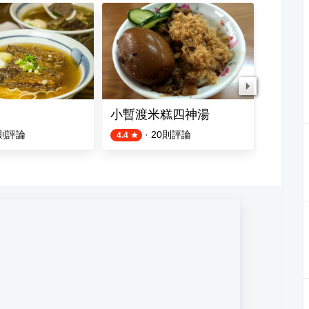
小暫渡米糕四神湯
伊莎貝
則評論
·
20
則評論
4.4
4.8