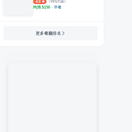
（
9
則評論）
4.0
均消 $
150
・
早餐
更多餐廳排名