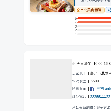
西門町網美早午餐
台北
美食精選
5
5 星：6 則評論
4
4 星：6 則評論
3
3 星：0 則評論
2
2 星：0 則評論
1
1 星：0 則評論
今日營業: 10:00-16:3
臺北市萬華區
店家地址
|
$
500
均消價位
|
早初 entr
臉書頁面
|
0908811100
訂位電話
|
您是餐廳老闆？想要更多