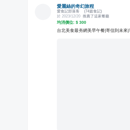
愛麗絲的奇幻旅程
愛食記部落客
(
74
篇食記)
於
2023/12/20
推薦了這家餐廳
均消價位: $
300
台北美食最夯網美早午餐|寄信到未來|早初