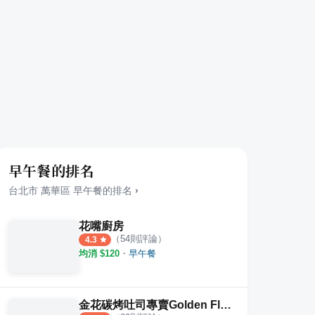
早午餐的排名
台北市
萬華區
早午餐
的排名
›
花嘴廚房
（
54
則評論）
4.3
均消 $
120
・
早午餐
金花碳烤吐司專賣Golden Flower