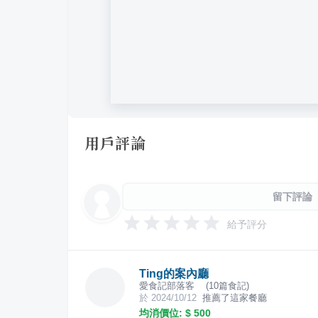
用戶評論
留下評論
給予評分
Ting的案內廳
愛食記部落客
(
10
篇食記)
於
2024/10/12
推薦了這家餐廳
均消價位: $
500