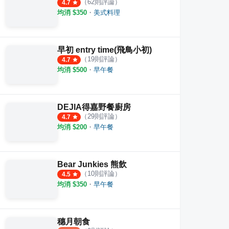
（
62
則評論）
4.7
均消 $
350
・
美式料理
早初 entry time(飛鳥小初)
（
19
則評論）
4.7
均消 $
500
・
早午餐
DEJIA得嘉野餐廚房
（
29
則評論）
4.7
均消 $
200
・
早午餐
Bear Junkies 熊飲
（
10
則評論）
4.5
均消 $
350
・
早午餐
穗月朝食