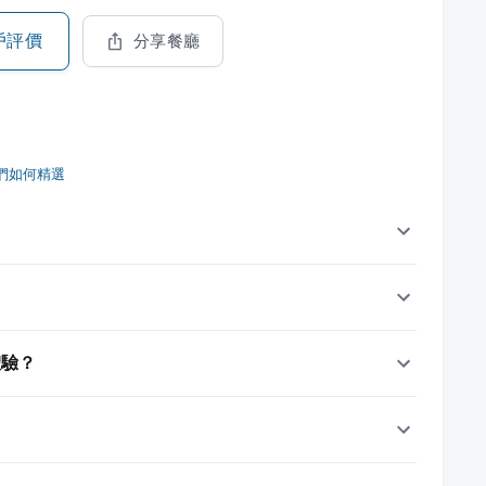
戶評價
分享餐廳
們如何精選
？
體驗？
？