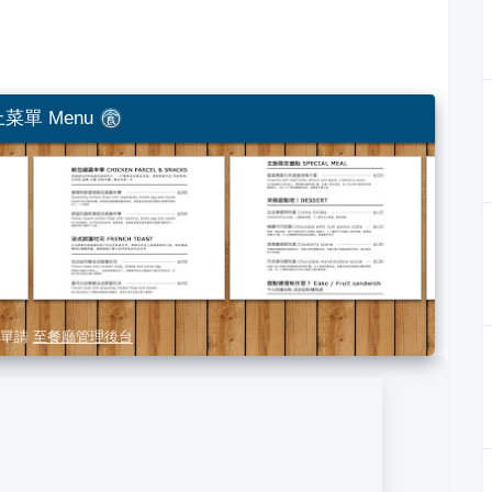
菜單 Menu
單請
至餐廳管理後台