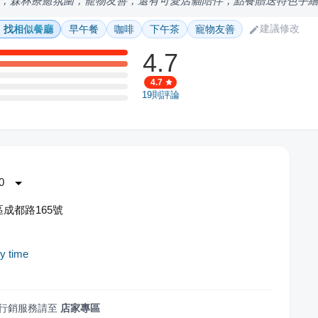
，森林療癒氛圍，寵物友善，還有可愛店貓陪伴，點餐贈送特色手
建議修改
找相似餐廳
早午餐
咖啡
下午茶
寵物友善
4.7
4.7
19
則評論
0
成都路165號
y time
行銷服務請至
店家專區