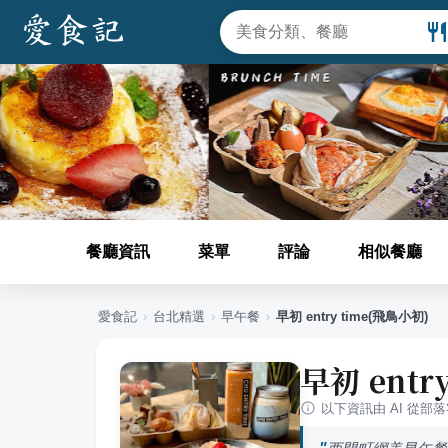
餐廳資訊
菜單
評論
相似餐廳
愛食記
›
台北
精選
›
早午餐
›
早初 entry time(飛鳥小初)
早初 entr
以下資訊由 AI 從部