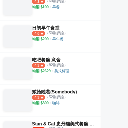
（
69
則評論）
4.1
均消 $
100
・
早餐
日初早午食堂
（
50
則評論）
4.0
均消 $
200
・
早午餐
吃吧餐廳 意舍
（
82
則評論）
4.3
均消 $
2629
・
美式料理
貳拾陸巷(Somebody)
（
52
則評論）
4.3
均消 $
300
・
咖啡
Stan & Cat 史丹貓美式餐廳 西門店