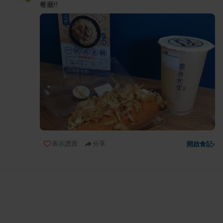
餐廳!!
表示讚賞
分享
開啟食記
›