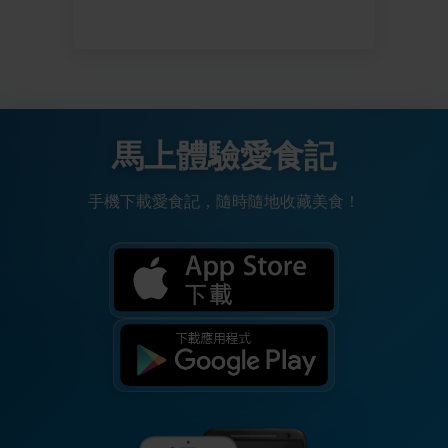
馬上體驗愛食記
手機下載愛食記，隨時隨地收藏美食！