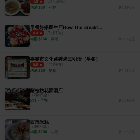
（
14
則評論）
4.8
均消 $
60
・
小吃
2.14公里
早餐好樂民生店How The Breakfast
（
7
則評論）
4.4
均消 $
160
・
早餐
2.99公里
嘉義市文化路碳烤三明治（早餐）
（
7
則評論）
5.0
均消 $
60
・
早餐
2.43公里
蘭桂坊花園酒店
（
2
則評論）
$$$
・
早餐
2.54公里
西市米糕
（
6
則評論）
均消 $
100
・
小吃
2.37公里