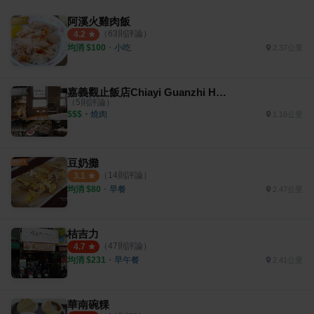
阿溪火雞肉飯
（
63
則評論）
4.2
均消 $
100
・
小吃
2.37公里
嘉義觀止飯店Chiayi Guanzhi Hotel
（
5
則評論）
$$$
・
燒肉
1.16公里
豆奶攤
（
14
則評論）
3.1
均消 $
80
・
早餐
2.47公里
桔吉力
（
47
則評論）
4.7
均消 $
231
・
早午餐
2.41公里
華南碗粿