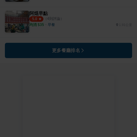
阿焜早點
（
4
則評論）
5.0
均消 $
35
・
早餐
1.91公里
更多餐廳排名