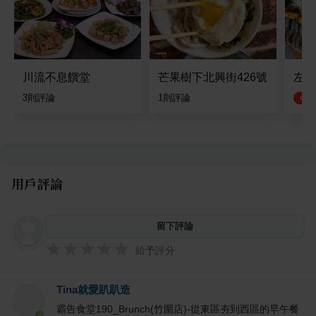
川流不息饌堂
芒果樹下北興街426號
左阜
3
則評論
1
則評論
4.5
用戶評論
留下評論
給予評分
Tina就愛趴趴造
霸告食堂190_Brunch(竹圍店)-從東區夯到西區的早午餐