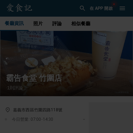
在 APP 開啟
餐廳資訊
照片
評論
相似餐廳
霸告食堂 竹圍店
1
則評論
·
嘉義市西區竹圍四路118號
今日營業: 07:00-14:30