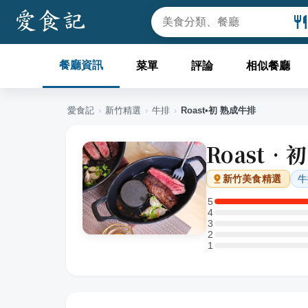
餐廳資訊
菜單
評論
相似餐廳
愛食記
›
新竹
精選
›
牛排
›
Roast•初 熟成牛排
Roast•
牛
新竹
美食精選
5
5 星：1 則評論
4
4 星：0 則評論
3
3 星：0 則評論
2
2 星：0 則評論
1
1 星：0 則評論