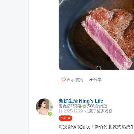
表示讚賞
分享
寗好生活 Ning's Life
愛食記部落客
(
568
篇食記)
於
2025/12/29
推薦了這家餐廳
5.0
每次都像限定版！新竹竹北乾式熟成