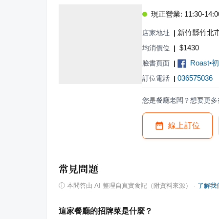
現正營業: 11:30-14:00,
新竹縣竹北市
店家地址
|
$
1430
均消價位
|
Roast
臉書頁面
|
036575036
訂位電話
|
您是餐廳老闆？想要更多
線上訂位
常見問題
ⓘ
本問答由 AI 整理自真實食記（附資料來源）
·
了解我
這家餐廳的招牌菜是什麼？