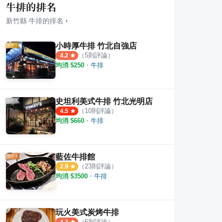
牛排的排名
新竹縣
牛排
的排名
›
小時厚牛排 竹北自強店
（
5
則評論）
4.2
均消 $
250
・
牛排
史坦利美式牛排 竹北光明店
（
10
則評論）
4.5
均消 $
660
・
牛排
藍佐牛排館
（
23
則評論）
2.9
均消 $
3500
・
牛排
玩火美式炭烤牛排
（
6
則評論）