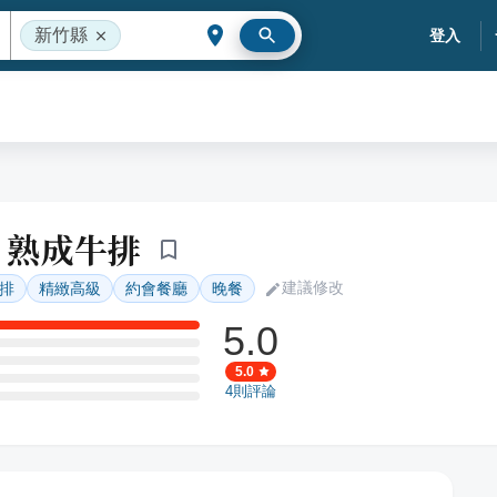
新竹縣
登入
初 熟成牛排
建議修改
排
精緻高級
約會餐廳
晚餐
5.0
5.0
4
則評論