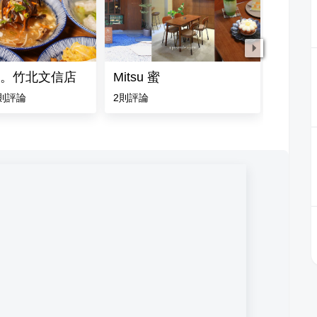
。竹北文信店
Mitsu 蜜
炙在燒肉
則評論
2
則評論
1
則評論