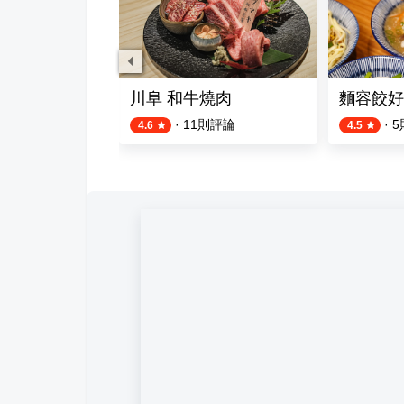
k Taverna 伊亞希臘小館
川阜 和牛燒肉
麵容餃好
評論
·
11
則評論
·
5
4.6
4.5