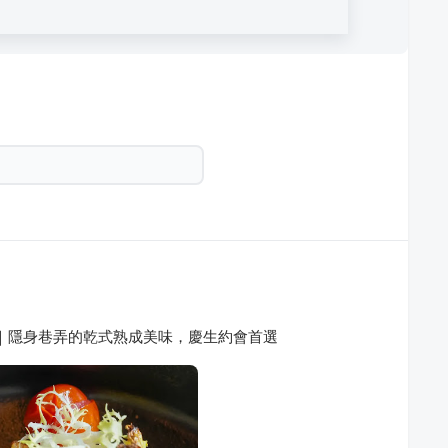
排館｜隱身巷弄的乾式熟成美味，慶生約會首選