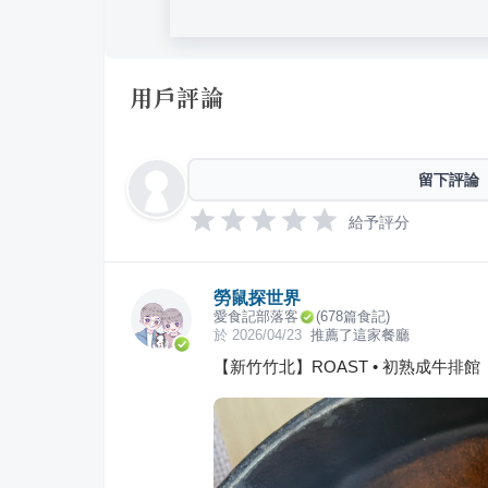
用戶評論
留下評論
給予評分
勞鼠探世界
愛食記部落客
(
678
篇食記)
於
2026/04/23
推薦了這家餐廳
【新竹竹北】ROAST • 初熟成牛