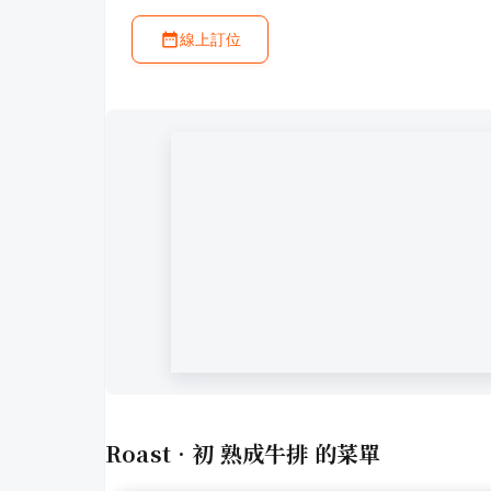
線上訂位
Roast•初 熟成牛排
的菜單