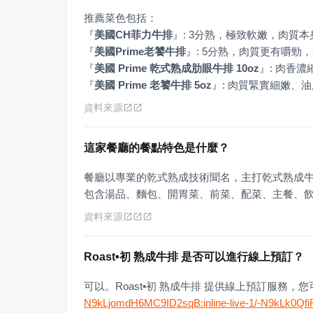
『
美國CH菲力牛排
』
『
美國Prime老饕牛排
』
『
美國 Prime 乾式熟成肋眼牛排 10oz
』
『
美國 Prime 老饕牛排 5oz
』
: 肉質緊實細嫩、
資料來源
這家餐廳的餐點特色是什麼？
餐廳以專業的乾式熟成技術聞名，主打乾式熟成
包含湯品、麵包、開胃菜、前菜、配菜、主餐、
資料來源
Roast•初 熟成牛排 是否可以進行線上預訂？
可以。Roast•初 熟成牛排 提供線上預訂服務
N9kLjomdH6MC9ID2sqB:inline-live-1/-N9kLk0Qf