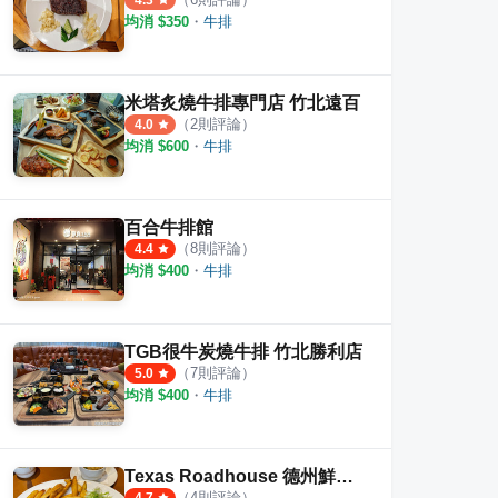
4.3
均消 $
350
・
牛排
米塔炙燒牛排專門店 竹北遠百
（
2
則評論）
4.0
均消 $
600
・
牛排
百合牛排館
（
8
則評論）
4.4
均消 $
400
・
牛排
TGB很牛炭燒牛排 竹北勝利店
（
7
則評論）
5.0
均消 $
400
・
牛排
Texas Roadhouse 德州鮮切牛排 竹北店
（
4
則評論）