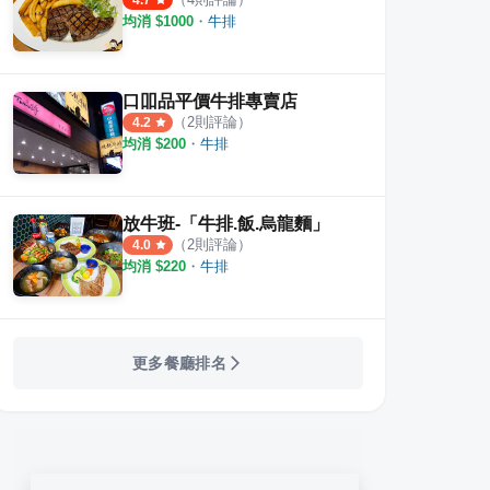
4.7
均消 $
1000
・
牛排
口吅品平價牛排專賣店
｜ZHIZAI YAKINIKU
薄多義Bite 2 Eat 義式手工披薩 
東小
（
2
則評論）
4.2
均消 $
200
・
牛排
·
5
則評論
4.2
4.4
放牛班-「牛排.飯.烏龍麵」
（
2
則評論）
4.0
均消 $
220
・
牛排
更多餐廳排名