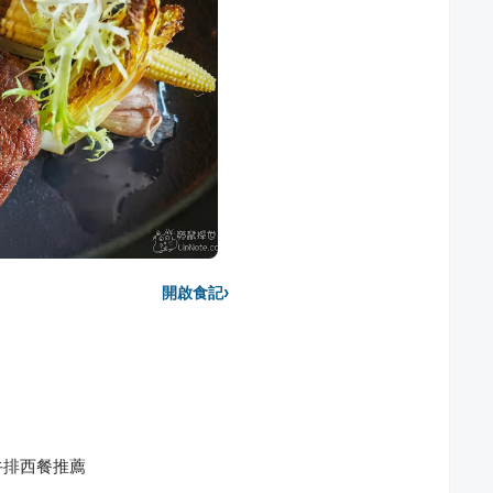
›
開啟食記
牛排西餐推薦