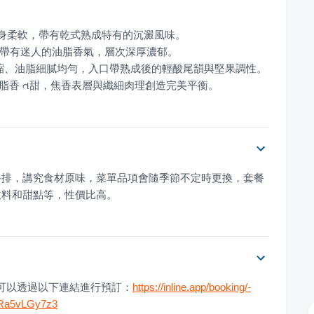
油脂香 ત甜，焦香表層與纖細肉理創造完美平衡。
牛排，講究食材原味，菜單品項會隨季節不定時更換，套餐
飲料和甜點等，性價比高。
，您可以透過以下連結進行預訂：
https://inline.app/booking/-
iRa5vLGy7z3