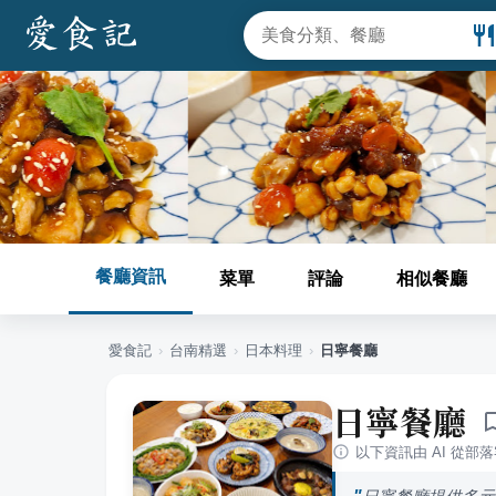
餐廳資訊
菜單
評論
相似餐廳
愛食記
›
台南
精選
›
日本料理
›
日寧餐廳
日寧餐廳
以下資訊由 AI 從部