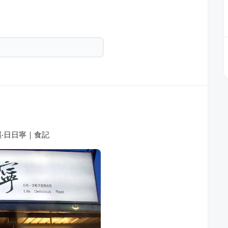
‧日日寧｜食記