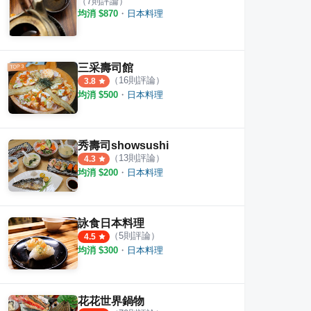
（
7
則評論）
均消 $
870
・
日本料理
三采壽司館
（
16
則評論）
3.8
均消 $
500
・
日本料理
秀壽司showsushi
（
13
則評論）
4.3
均消 $
200
・
日本料理
詠食日本料理
（
5
則評論）
4.5
均消 $
300
・
日本料理
花花世界鍋物