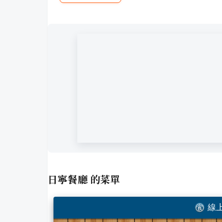
日寧餐廳
的菜單
線上