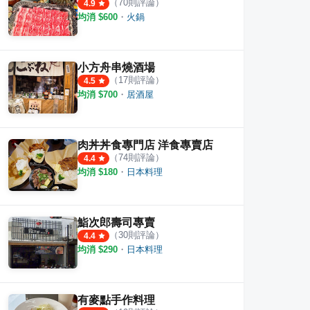
（
70
則評論）
4.9
均消 $
600
・
火鍋
漢餐廳
裕樂亭
倫敦
·
10
則評論
·
17
則評論
3
則評
4.5
小方舟串燒酒場
（
17
則評論）
4.5
均消 $
700
・
居酒屋
肉丼丼食專門店 洋食專賣店
（
74
則評論）
4.4
均消 $
180
・
日本料理
鮨次郎壽司專賣
（
30
則評論）
4.4
均消 $
290
・
日本料理
有麥點手作料理