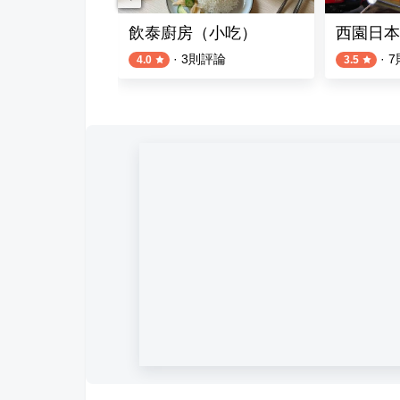
)
 YA｜台南泰式料理 樹林店
飲泰廚房（小吃）
西園日本
則評論
·
3
則評論
·
7
4.0
3.5