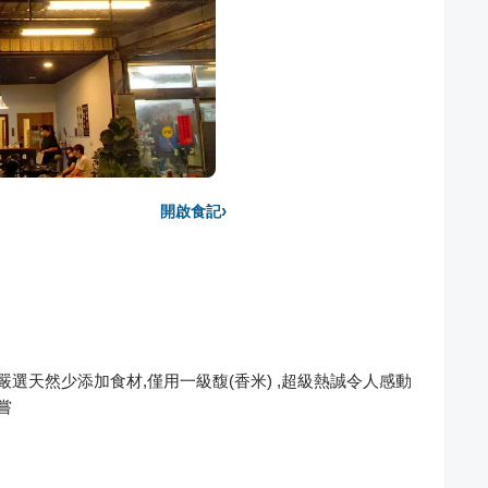
›
開啟食記
嚴選天然少添加食材,僅用一級馥(香米) ,超級熱誠令人感動
嘗