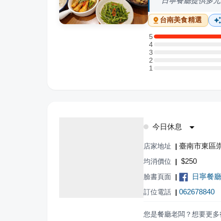
日寧餐廳提供多元
台南
美食精選
5
5 星：2 則評論
4
4 星：0 則評論
3
3 星：0 則評論
2
2 星：0 則評論
1
1 星：0 則評論
今日休息
臺南市東區崇
店家地址
|
$
250
均消價位
|
日寧餐
臉書頁面
|
062678840
訂位電話
|
您是餐廳老闆？想要更多