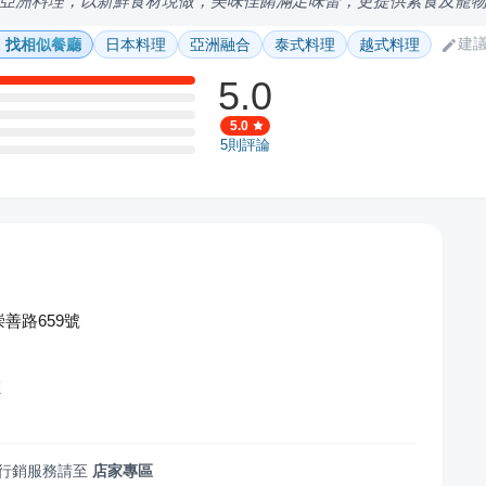
亞洲料理，以新鮮食材現做，美味佳餚滿足味蕾，更提供素食及寵
建
找相似餐廳
日本料理
亞洲融合
泰式料理
越式料理
5.0
5.0
5
則評論
善路659號
廳
行銷服務請至
店家專區