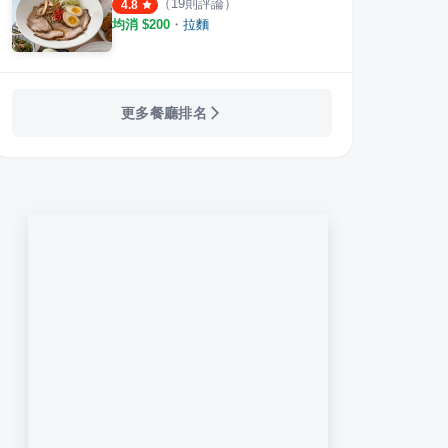
（
19
則評論）
4.8
均消 $
200
・
拉麵
更多餐廳排名