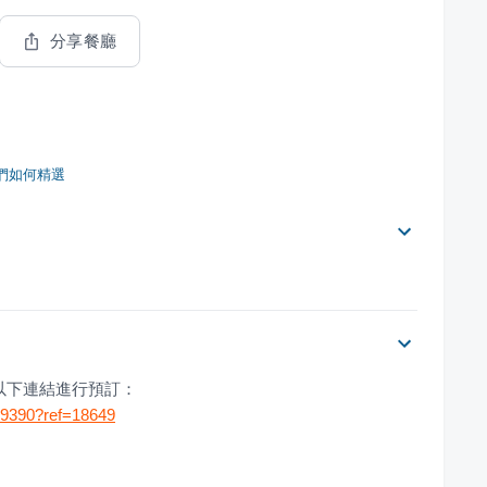
分享餐廳
們如何精選
以下連結進行預訂：
209390?ref=18649