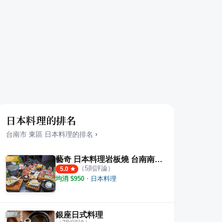
日本料理的排名
台南市
東區
日本料理
的排名
›
藝奇 日本料理岩板燒 台南南紡店A2館
（
5
則評論）
5.0
均消 $
950
・
日本料理
銀座日式料理