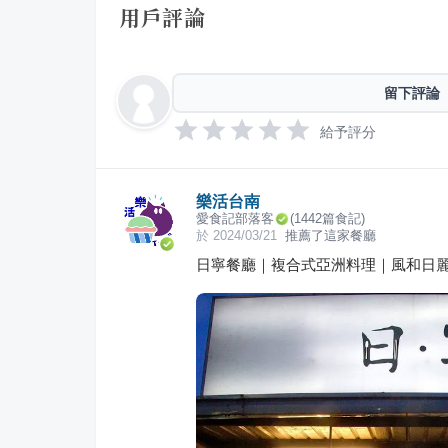
用戶評論
留下評論
給予評分
樂活台南
愛食記部落客
(
1442
篇食記)
於
2024/03/21
推薦了這家餐廳
日寧餐廳｜複合式亞洲料理｜風和日麗