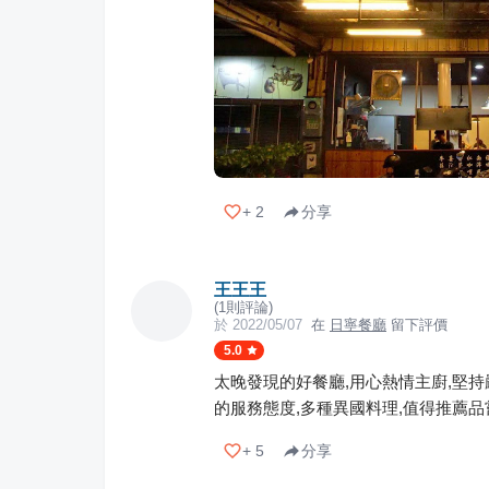
+
2
分享
王王王
(
1
則評論)
於
2022/05/07
在
日寧餐廳
留下評價
5.0
太晚發現的好餐廳,用心熱情主廚,堅持
的服務態度,多種異國料理,值得推薦品
+
5
分享