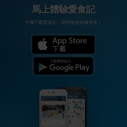
馬上體驗愛食記
手機下載愛食記，隨時隨地收藏美食！