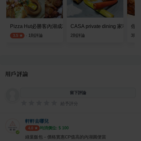
Pizza Hut必勝客內湖成功店
CASA private dining 家私廚
你好
·
1
則評論
2
則評論
3
則
3.5
用戶評論
留下評論
給予評分
軒軒去哪兒
均消價位: $
100
4.0
綠葉飯包－價格實惠CP值高的內湖圓便當