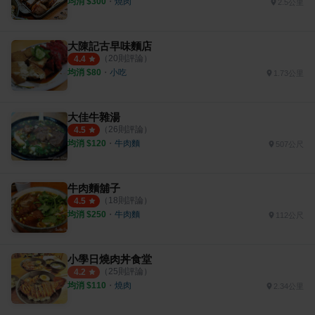
均消 $
300
・
燒肉
2.5公里
大陳記古早味麵店
（
20
則評論）
4.4
均消 $
80
・
小吃
1.73公里
大佳牛雜湯
（
26
則評論）
4.5
均消 $
120
・
牛肉麵
507公尺
牛肉麵舖子
（
18
則評論）
4.5
均消 $
250
・
牛肉麵
112公尺
小學日燒肉丼食堂
（
25
則評論）
4.2
均消 $
110
・
燒肉
2.34公里