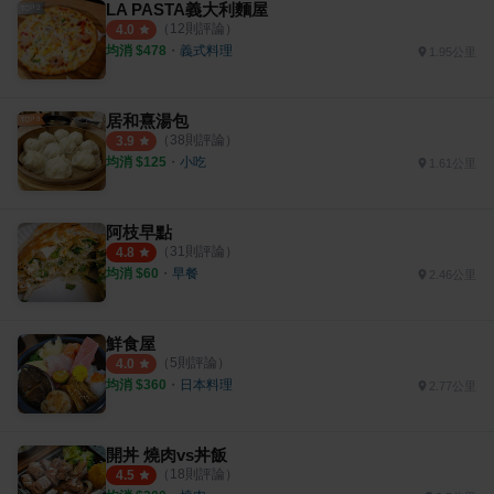
LA PASTA義大利麵屋
（
12
則評論）
4.0
均消 $
478
・
義式料理
1.95公里
居和熹湯包
（
38
則評論）
3.9
均消 $
125
・
小吃
1.61公里
阿枝早點
（
31
則評論）
4.8
均消 $
60
・
早餐
2.46公里
鮮食屋
（
5
則評論）
4.0
均消 $
360
・
日本料理
2.77公里
開丼 燒肉vs丼飯
（
18
則評論）
4.5