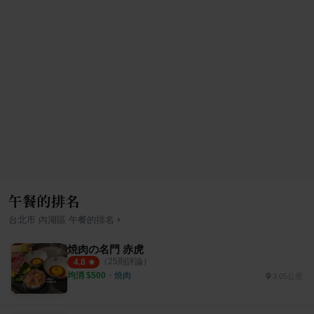
午餐的排名
›
台北市
內湖區
午餐
的排名
焼肉の名門 赤虎
（
25
則評論）
4.8
均消 $
500
・
燒肉
3.05公里