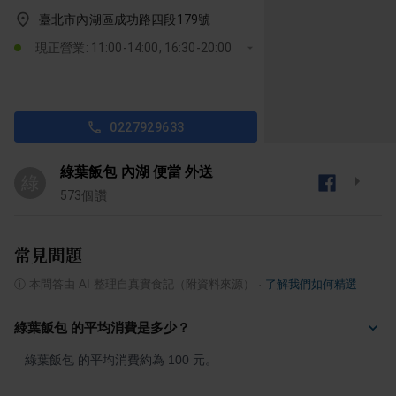
臺北市內湖區成功路四段179號
現正營業: 11:00-14:00, 16:30-20:00
0227929633
綠葉飯包 內湖 便當 外送
綠
573
個讚
常見問題
ⓘ
本問答由 AI 整理自真實食記（附資料來源）
·
了解我們如何精選
綠葉飯包 的平均消費是多少？
綠葉飯包 的平均消費約為 100 元。