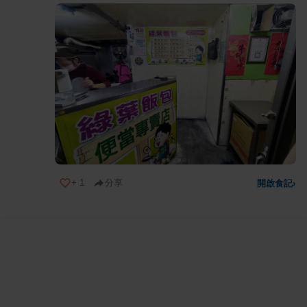
+
1
分享
開啟食記
›