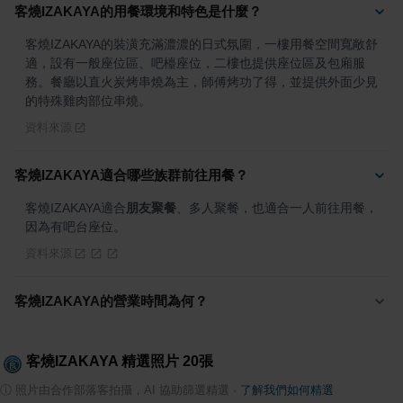
客燒IZAKAYA的用餐環境和特色是什麼？
客燒IZAKAYA的裝潢充滿濃濃的日式氛圍，一樓用餐空間寬敞舒
適，設有一般座位區、吧檯座位，二樓也提供座位區及包廂服
務。餐廳以直火炭烤串燒為主，師傅烤功了得，並提供外面少見
的特殊雞肉部位串燒。
資料來源
客燒IZAKAYA適合哪些族群前往用餐？
客燒IZAKAYA適合
朋友聚餐
、多人聚餐，也適合一人前往用餐，
因為有吧台座位。
資料來源
客燒IZAKAYA的營業時間為何？
客燒IZAKAYA
精選照片
20
張
ⓘ
照片由合作部落客拍攝，AI 協助篩選精選
·
了解我們如何精選