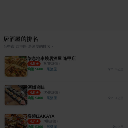
居酒屋的排名
›
台中市
西屯區
居酒屋
的排名
柒息地串燒居酒屋 逢甲店
（
67
則評論）
4.5
均消 $
600
・
居酒屋
2.82公里
酒餚旨味
（
35
則評論）
4.8
均消 $
400
・
居酒屋
2.51公里
客燒IZAKAYA
（
9
則評論）
4.7
均消 $
300
・
居酒屋
0公尺