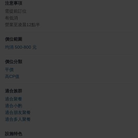
注意事項
需提前訂位
有低消
營業至凌晨12點半
價位範圍
均消 500-800 元
價位分類
平價
高CP值
適合族群
適合聚餐
適合小酌
適合朋友聚餐
適合多人聚餐
設施特色