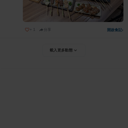
+
1
分享
開啟食記
›
載入更多動態