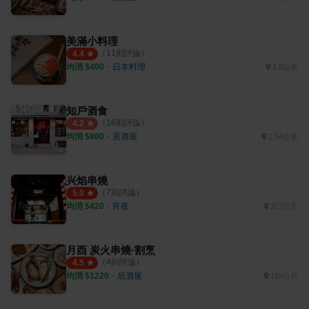
美滿小料理
（
11
則評論）
4.4
均消 $
400
・
日本料理
1.8公里
知戶酒食
（
16
則評論）
4.2
均消 $
800
・
居酒屋
2.54公里
兴焰串燒
（
7
則評論）
5.0
均消 $
420
・
宵夜
327公尺
月酉 炭火串燒·割烹
（
4
則評論）
4.5
均消 $
1220
・
居酒屋
165公尺