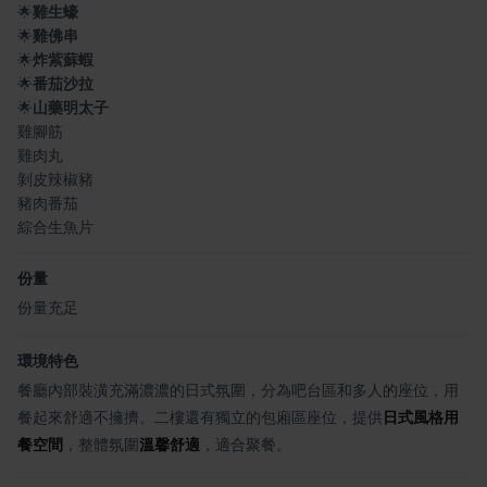
🌟
雞生蠔
🌟
雞佛串
🌟
炸紫蘇蝦
🌟
番茄沙拉
🌟
山藥明太子
雞腳筋
雞肉丸
剝皮辣椒豬
豬肉番茄
綜合生魚片
份量
份量充足
環境特色
餐廳內部裝潢充滿濃濃的日式氛圍，分為吧台區和多人的座位，用
餐起來舒適不擁擠。二樓還有獨立的包廂區座位，提供
日式風格用
餐空間
，整體氛圍
溫馨舒適
，適合聚餐。