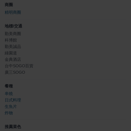
商圈
精明商圈
地標/交通
勤美商圈
科博館
勤美誠品
綠園道
金典酒店
台中SOGO百貨
廣三SOGO
餐種
串燒
日式料理
生魚片
炸物
推薦菜色