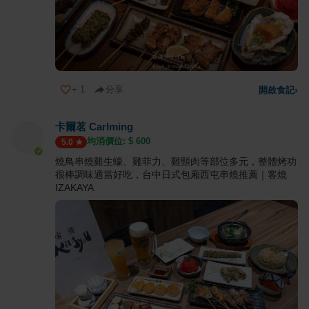
+
1
分享
開啟食記
›
卡爾茗 Carlming
均消價位: $
600
5.0
燒鳥串燒雞生蠔、雞菲力、雞頸肉等部位多元，整體烤功
很棒調味適當好吃，台中日式包廂西屯串燒推薦｜客燒
IZAKAYA