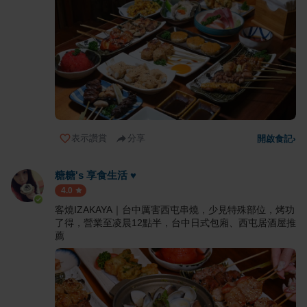
表示讚賞
分享
開啟食記
›
糖糖's 享食生活 ♥
4.0
客燒IZAKAYA｜台中厲害西屯串燒，少見特殊部位，烤功
了得，營業至凌晨12點半，台中日式包廂、西屯居酒屋推
薦