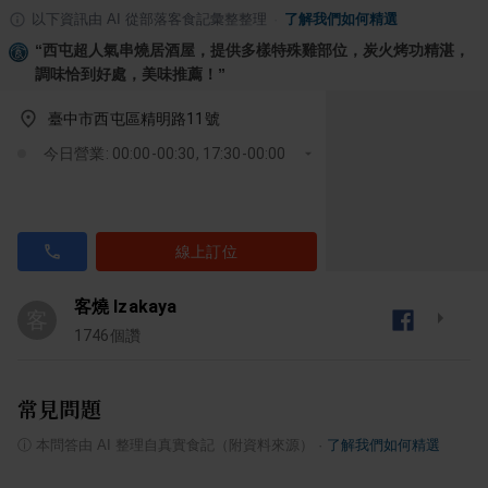
以下資訊由 AI 從部落客食記彙整整理
·
了解我們如何精選
“
西屯超人氣串燒居酒屋，提供多樣特殊雞部位，炭火烤功精湛，
調味恰到好處，美味推薦！
”
臺中市西屯區精明路11號
今日營業: 00:00-00:30, 17:30-00:00
線上訂位
客燒 Izakaya
客
1746
個讚
常見問題
ⓘ
本問答由 AI 整理自真實食記（附資料來源）
·
了解我們如何精選