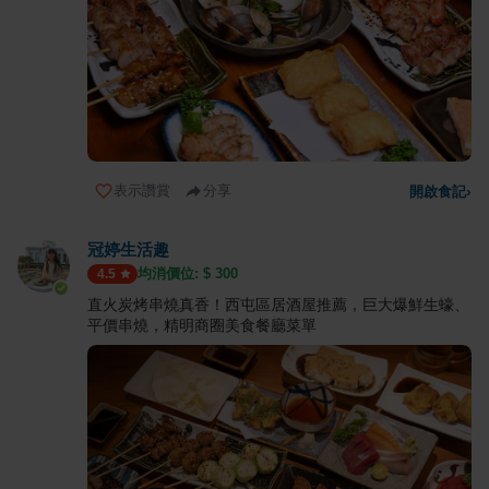
表示讚賞
分享
開啟食記
›
冠婷生活趣
均消價位: $
300
4.5
直火炭烤串燒真香！西屯區居酒屋推薦，巨大爆鮮生蠔、
平價串燒，精明商圈美食餐廳菜單