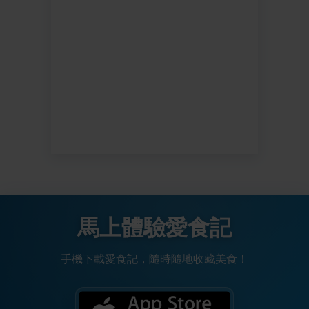
馬上體驗愛食記
手機下載愛食記，隨時隨地收藏美食！