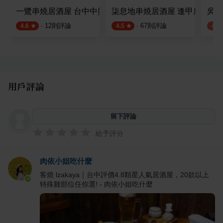
一鷺串燒居酒屋 台中中興店
柒息地串燒居酒屋 逢甲店
吳留
·
12
則評論
·
67
則評論
4.6
4.5
4.1
用戶評論
留下評論
給予評分
肉依小姐吃什麼
客燒 lzakaya｜台中評價4.8顆星人氣居酒屋，20款以上
特殊雞部位任你選! - 肉依小姐吃什麼