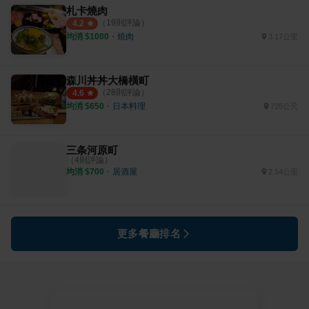
札卡燒肉
（
19
則評論）
4.2
均消 $
1000
・
燒肉
3.17公里
森川丼丼大橋橫町
（
28
則評論）
4.6
均消 $
650
・
日本料理
725公尺
三条河原町
（
4
則評論）
均消 $
700
・
居酒屋
2.54公里
更多餐廳排名