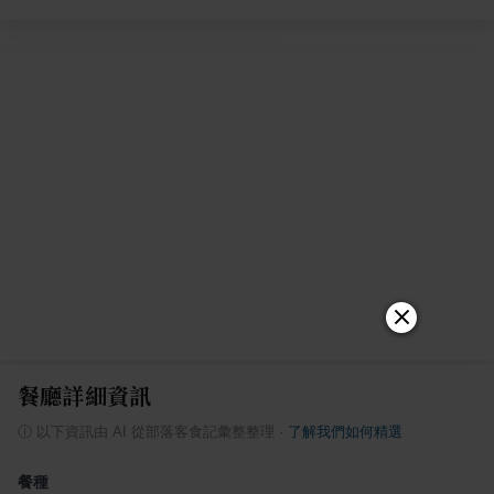
餐廳詳細資訊
ⓘ
以下資訊由 AI 從部落客食記彙整整理
·
了解我們如何精選
餐種