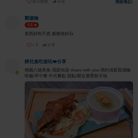
表示讚賞
分享
開啟食記
›
鄭揚翰
4.5
東西好吃不貴 服務很好👍
+
5
分享
靜兒貪吃遊玩❤️分享
桃園八德美食-我跟你說 share with you-簡約清新質感咖
啡廳/早午餐 中式餐點 甜點/鄰近廣豐新天地