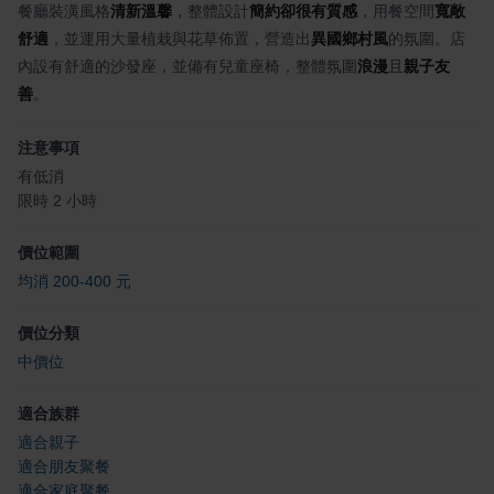
餐廳裝潢風格
清新溫馨
，整體設計
簡約卻很有質感
，用餐空間
寬敞
舒適
，並運用大量植栽與花草佈置，營造出
異國鄉村風
的氛圍。店
內設有舒適的沙發座，並備有兒童座椅，整體氛圍
浪漫
且
親子友
善
。
注意事項
有低消
限時 2 小時
價位範圍
均消 200-400 元
價位分類
中價位
適合族群
適合親子
適合朋友聚餐
適合家庭聚餐