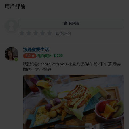
用戶評論
留下評論
給予評分
潔絲蜜愛生活
均消價位: $
200
4.0
我跟你說 share with you-桃園八德/早午餐x下午茶.巷弄
間的一方小寧靜