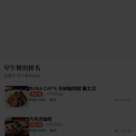
早午餐的排名
›
桃園市
早午餐
的排名
BUNA CAF'E 布納咖啡館 藝文店
（
42
則評論）
4.2
均消 $
400
・
咖啡
5.84公里
丹馬克咖啡
（
83
則評論）
4.2
均消 $
200
・
咖啡
7.36公里