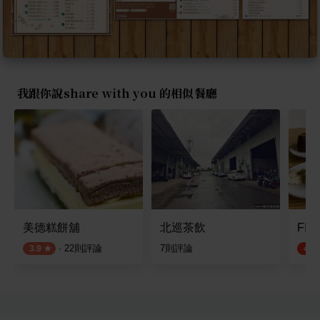
我跟你說share with you 的相似餐廳
美德糕餅舖
北巡茶飲
FIH
·
22
則評論
7
則評論
3.9
4.6