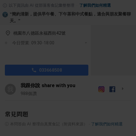
以下資訊由 AI 從部落客食記彙整整理
·
了解我們如何精選
“
簡約清新，提供早午餐、下午茶和中式餐點，適合與朋友聚餐聊
天。
”
桃園市八德區永福西街42號
今日營業: 09:30-18:00
033668508
我跟你說 share with you
我
988
個讚
常見問題
ⓘ
本問答由 AI 整理自真實食記（附資料來源）
·
了解我們如何精選