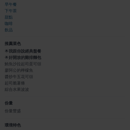
早午餐
下午茶
甜點
咖啡
飲品
推薦菜色
🌟
我跟你說經典盤餐
🌟
好開放的雞排麵包
鮪魚沙拉起司蛋可頌
廖阿公的檸檬魚
醬炒牛五花可頌
起司脆薯條
綜合水果波波
份量
份量豐盛
環境特色