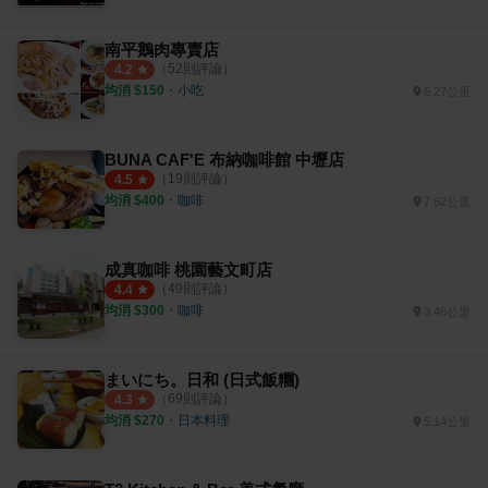
南平鵝肉專賣店
（
52
則評論）
4.2
均消 $
150
・
小吃
6.27公里
BUNA CAF'E 布納咖啡館 中壢店
（
19
則評論）
4.5
均消 $
400
・
咖啡
7.62公里
成真咖啡 桃園藝文町店
（
49
則評論）
4.4
均消 $
300
・
咖啡
3.46公里
まいにち。日和 (日式飯糰)
（
69
則評論）
4.3
均消 $
270
・
日本料理
5.14公里