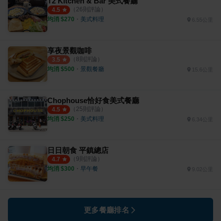
T2 Kitchen & Bar 美式餐廳
（
26
則評論）
4.5
均消 $
270
・
美式料理
6.55公里
享夜景觀咖啡
（
8
則評論）
3.5
均消 $
500
・
景觀餐廳
15.6公里
Chophouse恰好食美式餐廳
（
25
則評論）
4.5
均消 $
250
・
美式料理
6.34公里
日日朝食 平鎮總店
（
9
則評論）
4.7
均消 $
300
・
早午餐
9.02公里
更多餐廳排名