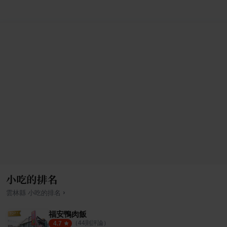
小吃的排名
›
雲林縣
小吃
的排名
福安鴨肉飯
（
44
則評論）
4.7