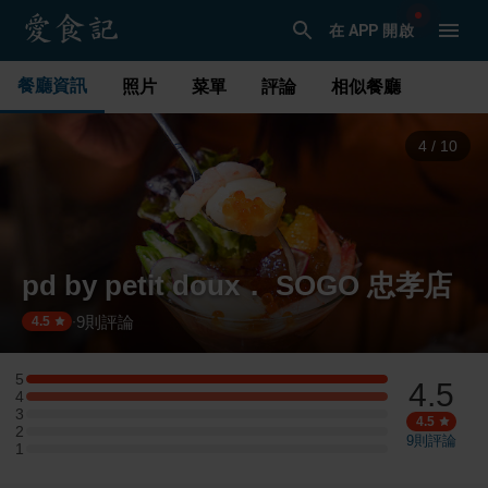
在 APP 開啟
餐廳資訊
照片
菜單
評論
相似餐廳
5
/
10
pd by petit doux． SOGO 忠孝店
9
則評論
·
4.5
5
4.5
5 星：3 則評論
4
4 星：3 則評論
3
3 星：0 則評論
4.5
2
2 星：0 則評論
9
則評論
1
1 星：0 則評論