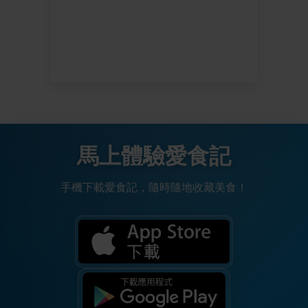
馬上體驗愛食記
手機下載愛食記，隨時隨地收藏美食！