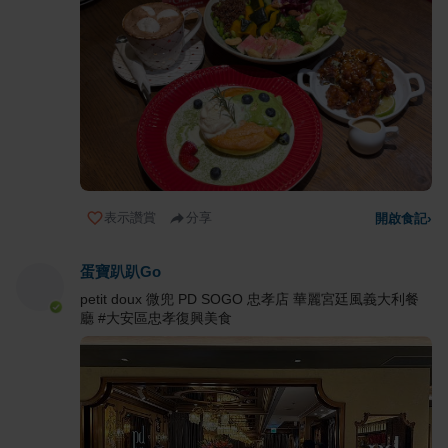
表示讚賞
分享
開啟食記
›
蛋寶趴趴Go
petit doux 微兜 PD SOGO 忠孝店 華麗宮廷風義大利餐
廳 #大安區忠孝復興美食