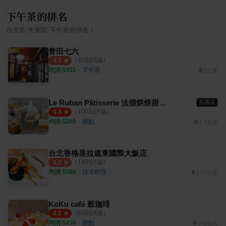
下午茶的排名
›
台北市
大安區
下午茶
的排名
青田七六
（
41
則評論）
4.3
均消 $
451
・
下午茶
2公里
Le Ruban Pâtisserie 法朋烘焙甜點坊
百選店
（
105
則評論）
4.4
均消 $
200
・
甜點
1.1公里
台北香格里拉遠東國際大飯店
（
14
則評論）
4.0
均消 $
580
・
日本料理
1.77公里
KoKu café 榖珈琲
（
63
則評論）
4.5
均消 $
450
・
甜點
649公尺