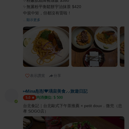
✨粉嫩肌霜降豬燉飯 $380
✨無澱粉平衡鬆餅宇治抹茶 $420
中規中矩，但都沒有雷啦！
... 顯示更多
表示讚賞
分享
⑅Mina彤彤🖤瑀宙美食⸝⸝旅遊日記
均消價位: $
500
5.0
台北食記｜台北歐式下午茶推薦 × petit doux．微兜（忠
孝 SOGO店）