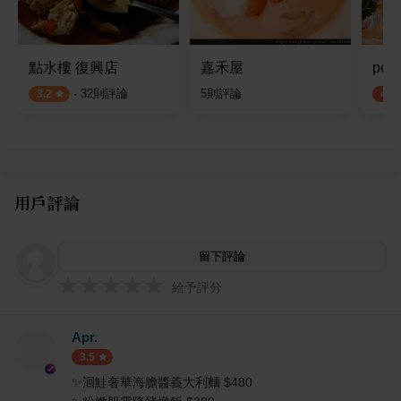
點水樓 復興店
嘉禾屋
peti
·
32
則評論
5
則評論
3.2
4.3
用戶評論
留下評論
給予評分
Apr.
3.5
✨洄鮭奢華海膽醬義大利麵 $480