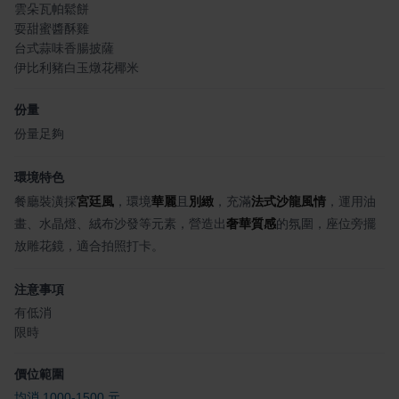
雲朵瓦帕鬆餅
耍甜蜜醬酥雞
台式蒜味香腸披薩
伊比利豬白玉燉花椰米
份量
份量足夠
環境特色
餐廳裝潢採
宮廷風
，環境
華麗
且
別緻
，充滿
法式沙龍風情
，運用油
畫、水晶燈、絨布沙發等元素，營造出
奢華質感
的氛圍，座位旁擺
放雕花鏡，適合拍照打卡。
注意事項
有低消
限時
價位範圍
均消 1000-1500 元