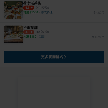
荷李活茶街
（
44
則評論）
4.5
均消 $
1560
・
港式料理
42公尺
折田菓舖
（
55
則評論）
3.8
均消 $
380
・
甜點
492公尺
更多餐廳排名