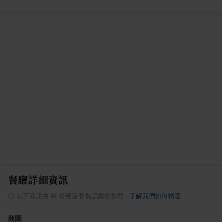
餐廳詳細資訊
ⓘ
以下資訊由 AI 從部落客食記彙整整理
·
了解我們如何精選
商圈