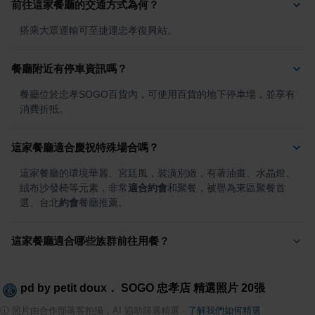
前往這家餐廳的交通方式為何？
搭乘大眾運輸可至捷運忠孝復興站。
餐廳附近有停車資訊嗎？
餐廳位於忠孝SOGO百貨內，可使用百貨的地下停車場，並享有
消費折抵。
這家餐廳適合慶祝特殊場合嗎？
這家餐廳的環境華麗、宮廷風，裝潢別緻，有著油畫、水晶燈、
絨布沙發椅等元素，非常
適合約會
和聚餐，被譽為東區聚餐首
選、台北
約會
餐廳推薦。
這家餐廳適合哪些族群前往用餐？
pd by petit doux． SOGO 忠孝店
精選照片
20
張
ⓘ
照片由合作部落客拍攝，AI 協助篩選精選
·
了解我們如何精選