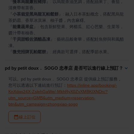
『
慢萃烏龍嫩煎豬排
』
: 以烏龍茶油烹調，搭配蘋果丁、番茄，
『
小茶栽堂黑烏龍瓦帕鬆餅
』
: 融入日本茶點概念，搭配黑烏龍
『
能量蔬果盆
』
: 包含新鮮堅果、烤櫛瓜、紅心芭樂、生菜等，
『
干貝甜蝦佐酒醋晶凍
』
: 藝術品般奢華，搭配鮭魚卵與和風醋
『
微兜招牌瓦帕鬆餅
』
: 經典款可選擇，搭配季節水果。
pd by petit doux． SOGO 忠孝店 是否可以進行線上預訂？
可以。pd by petit doux． SOGO 忠孝店 提供線上預訂服務，
您可以透過以下連結進行預訂：
https://inline.app/booking/-
KnXdqx24X-ZslehGaWe/-MkhRyX0ZvXMBKIXNDrc?
utm_source=GMB&utm_medium=reservation-
btn&utm_campaign=zhongxiao-sogo
線上訂位