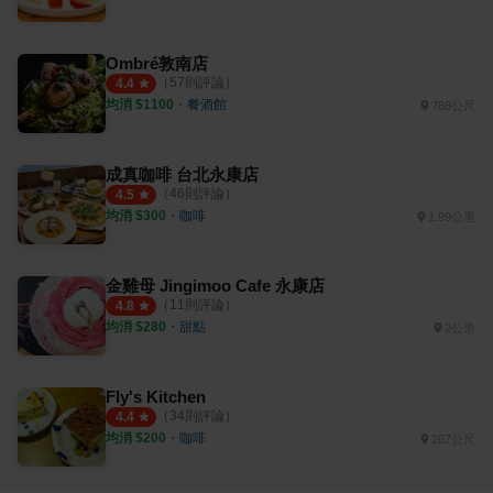
Ombré敦南店
（
57
則評論）
4.4
均消 $
1100
・
餐酒館
788公尺
成真咖啡 台北永康店
（
46
則評論）
4.5
均消 $
300
・
咖啡
1.99公里
金雞母 Jingimoo Cafe 永康店
（
11
則評論）
4.8
均消 $
280
・
甜點
2公里
Fly's Kitchen
（
34
則評論）
4.4
均消 $
200
・
咖啡
267公尺