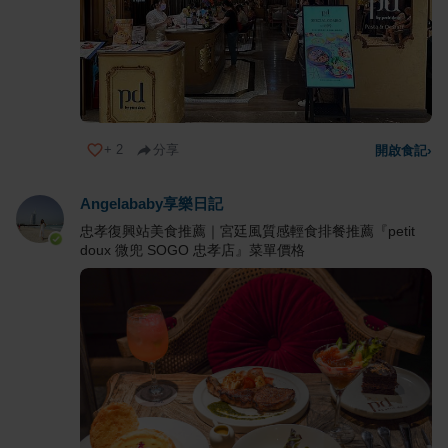
+
2
分享
開啟食記
›
Angelababy享樂日記
忠孝復興站美食推薦｜宮廷風質感輕食排餐推薦『petit
doux 微兜 SOGO 忠孝店』菜單價格