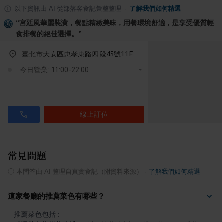
以下資訊由 AI 從部落客食記彙整整理
·
了解我們如何精選
“
宮廷風華麗裝潢，餐點精緻美味，用餐環境舒適，是享受優質輕
食排餐的絕佳選擇。
”
臺北市大安區忠孝東路四段45號11F
今日營業: 11:00-22:00
線上訂位
常見問題
ⓘ
本問答由 AI 整理自真實食記（附資料來源）
·
了解我們如何精選
這家餐廳的推薦菜色有哪些？