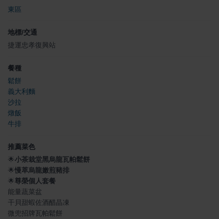
東區
地標/交通
捷運忠孝復興站
餐種
鬆餅
義大利麵
沙拉
燉飯
牛排
推薦菜色
🌟
小茶栽堂黑烏龍瓦帕鬆餅
🌟
慢萃烏龍嫩煎豬排
🌟
尊榮個人套餐
能量蔬菜盆
干貝甜蝦佐酒醋晶凍
微兜招牌瓦帕鬆餅