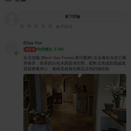
留下評論
給予評分
Elisa Yen
均消價位: $
425
4.0
台北信義-[Morn Sun Forest.慕日森林] 近永春站永吉公園
旁巷弄，韓系奶白色木調質感空間，鬆軟北海道奶霜戚風
蛋糕療癒身心，被綠意植栽包圍花店裡的咖啡館