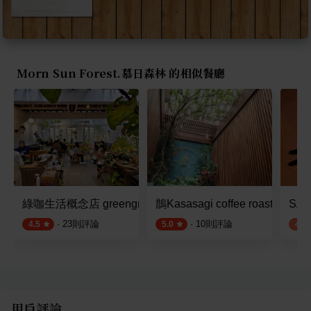
Morn Sun Forest.慕日森林 的相似餐廳
綠咖生活概念店 greengreengreen
鵲Kasasagi coffee roasters
SAN
·
23
則評論
·
10
則評論
4.5
5.0
4.2
用戶評論