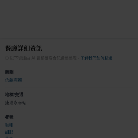
餐廳詳細資訊
ⓘ
以下資訊由 AI 從部落客食記彙整整理
·
了解我們如何精選
商圈
信義商圈
地標/交通
捷運永春站
餐種
咖啡
甜點