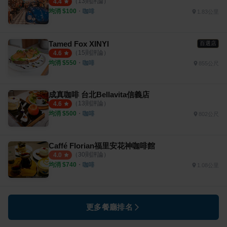
（
13
則評論）
4.4
均消 $
100
・
咖啡
1.83公里
Tamed Fox XINYI
百選店
（
15
則評論）
4.6
均消 $
550
・
咖啡
855公尺
成真咖啡 台北Bellavita信義店
（
13
則評論）
4.6
均消 $
500
・
咖啡
802公尺
Caffé Florian福里安花神咖啡館
（
30
則評論）
4.0
均消 $
740
・
咖啡
1.08公里
更多餐廳排名