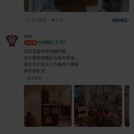
表示讚賞
分享
開啟食記
›
criii
均消價位: $
350
3.5
這間是森林系的咖啡廳，
有大量植物擺設也很有美感，
座位也不算太少大概有十幾個，
廁所很乾淨。
... 顯示更多