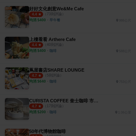
好好文化創意We&Me Cafe
（
73
則評論）
4.4
均消 $
400
・
早午餐
986公尺
上樓看看 Arthere Cafe
（
40
則評論）
4.4
均消 $
400
・
咖啡
588公尺
蔦屋書店SHARE LOUNGE
（
5
則評論）
4.7
均消 $
640
・
咖啡
753公尺
CURISTA COFFEE 奎士咖啡 市府旗艦店
（
17
則評論）
4.7
均消 $
200
・
咖啡
1.06公里
50年代博物館咖啡