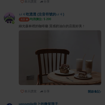
表示讚賞
分享
ㄩㄐ吃透透 (注音符號的ㄩㄐ)
均消價位: $
200
4.0
綠光森林裡的咖啡廳 質感奶油白的店面好美！
表示讚賞
分享
開啟食記
›
upssmile向上的微笑萍子