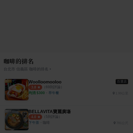
咖啡的排名
›
台北市
信義區
咖啡
的排名
Woolloomooloo
百選店
（
69
則評論）
3.8
均消 $
300
・
早午餐
1.99公里
BELLAVITA寶麗廣塲
（
5
則評論）
4.0
下午茶
・
咖啡
781公尺