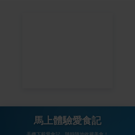
馬上體驗愛食記
手機下載愛食記，隨時隨地收藏美食！