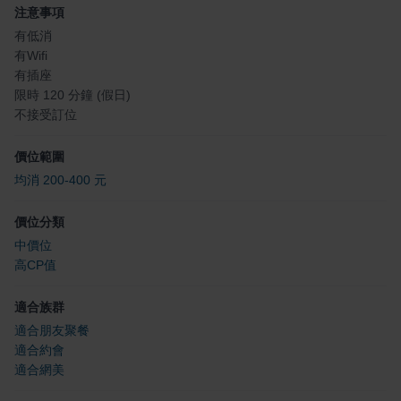
注意事項
有低消
有Wifi
有插座
限時 120 分鐘 (假日)
不接受訂位
價位範圍
均消 200-400 元
價位分類
中價位
高CP值
適合族群
適合朋友聚餐
適合約會
適合網美