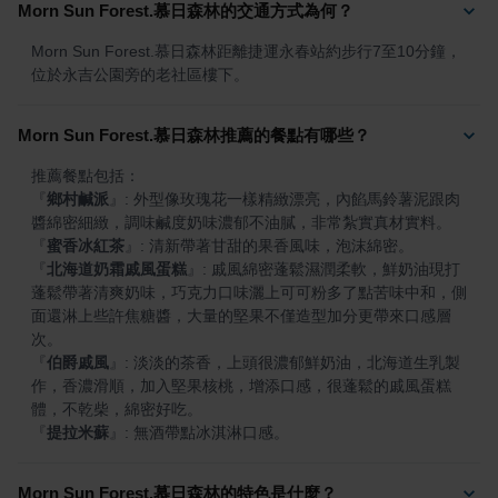
Morn Sun Forest.慕日森林的交通方式為何？
Morn Sun Forest.慕日森林距離捷運永春站約步行7至10分鐘，
位於永吉公園旁的老社區樓下。
Morn Sun Forest.慕日森林推薦的餐點有哪些？
『
鄉村鹹派
』
: 外型像玫瑰花一樣精緻漂亮，內餡馬鈴薯泥跟肉
『
蜜香冰紅茶
』
『
北海道奶霜戚風蛋糕
』
: 戚風綿密蓬鬆濕潤柔軟，鮮奶油現打
蓬鬆帶著清爽奶味，巧克力口味灑上可可粉多了點苦味中和，側
面還淋上些許焦糖醬，大量的堅果不僅造型加分更帶來口感層
『
伯爵戚風
』
: 淡淡的茶香，上頭很濃郁鮮奶油，北海道生乳製
作，香濃滑順，加入堅果核桃，增添口感，很蓬鬆的戚風蛋糕
『
提拉米蘇
』
: 無酒帶點冰淇淋口感。
Morn Sun Forest.慕日森林的特色是什麼？