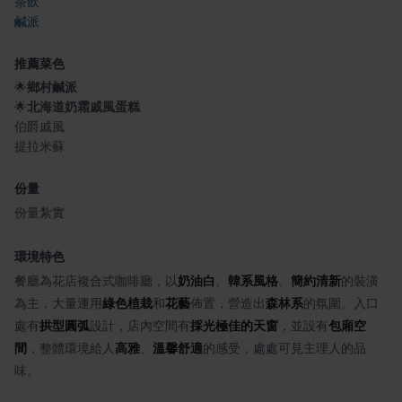
茶飲
鹹派
推薦菜色
🌟
鄉村鹹派
🌟
北海道奶霜戚風蛋糕
伯爵戚風
提拉米蘇
份量
份量紮實
環境特色
餐廳為花店複合式咖啡廳，以
奶油白
、
韓系風格
、
簡約清新
的裝潢
為主，大量運用
綠色植栽
和
花藝
佈置，營造出
森林系
的氛圍。入口
處有
拱型圓弧
設計，店內空間有
採光極佳的天窗
，並設有
包廂空
間
，整體環境給人
高雅
、
溫馨舒適
的感受，處處可見主理人的品
味。