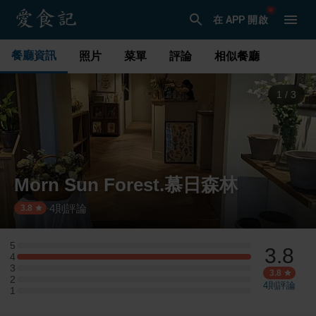
在 APP 開啟
餐廳資訊
照片
菜單
評論
相似餐廳
1
/
3
Morn Sun Forest.慕日森林
4
則評論
·
3.8
5
3.8
5 星：0 則評論
4
4 星：3 則評論
3
3 星：0 則評論
3.8
2
2 星：0 則評論
4
則評論
1
1 星：0 則評論