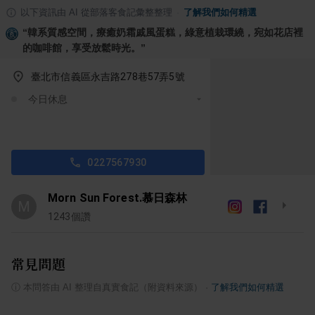
以下資訊由 AI 從部落客食記彙整整理
·
了解我們如何精選
“
韓系質感空間，療癒奶霜戚風蛋糕，綠意植栽環繞，宛如花店裡
的咖啡館，享受放鬆時光。
”
臺北市信義區永吉路278巷57弄5號
今日休息
0227567930
Morn Sun Forest.慕日森林
M
1243
個讚
常見問題
ⓘ
本問答由 AI 整理自真實食記（附資料來源）
·
了解我們如何精選