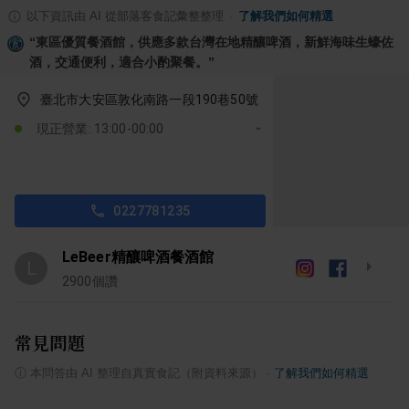
以下資訊由 AI 從部落客食記彙整整理
·
了解我們如何精選
“
東區優質餐酒館，供應多款台灣在地精釀啤酒，新鮮海味生蠔佐
酒，交通便利，適合小酌聚餐。
”
臺北市大安區敦化南路一段190巷50號
現正營業: 13:00-00:00
0227781235
LeBeer精釀啤酒餐酒館
L
2900
個讚
常見問題
ⓘ
本問答由 AI 整理自真實食記（附資料來源）
·
了解我們如何精選