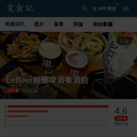
在 APP 開啟
餐廳資訊
照片
菜單
評論
相似餐廳
1
/
6
LeBeer精釀啤酒餐酒館
9
則評論
·
4.6
5
4.6
5 星：5 則評論
4
4 星：2 則評論
3
3 星：1 則評論
4.6
2
2 星：0 則評論
9
則評論
1
1 星：0 則評論