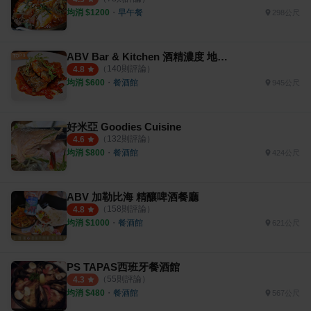
均消 $
1200
・
早午餐
298公尺
ABV Bar & Kitchen 酒精濃度 地中海餐廳
（
140
則評論）
4.8
均消 $
600
・
餐酒館
945公尺
好米亞 Goodies Cuisine
（
132
則評論）
4.6
均消 $
800
・
餐酒館
424公尺
ABV 加勒比海 精釀啤酒餐廳
（
158
則評論）
4.8
均消 $
1000
・
餐酒館
621公尺
PS TAPAS西班牙餐酒館
（
55
則評論）
4.3
均消 $
480
・
餐酒館
567公尺