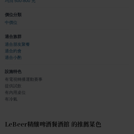
均消 500-800 元
價位分類
中價位
適合族群
適合朋友聚餐
適合約會
適合小酌
設施特色
有電視轉播運動賽事
提供試飲
有內用桌位
有冷氣
LeBeer精釀啤酒餐酒館
的推薦菜色