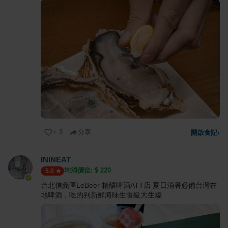
+
3
分享
開啟食記
›
ININEAT
均消價位: $
220
5.0
台北信義區LeBeer 精釀啤酒ATT店 夏日消暑必備台灣在
地啤酒，吃的到新鮮海味生食級大生蠔