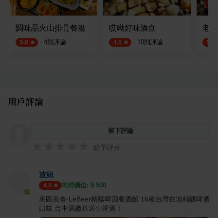
調味品火山排骨餐廳
哎呦好味酒食
老同
·
4
則評論
·
10
則評論
5.0
4.5
5.0
用戶評論
留下評論
給予評分
波妞
均消價位: $
500
4.5
東區美食-LeBeer精釀啤酒餐酒館 16種台灣在地精釀啤酒
口味 台中酒廠直送生啤酒！