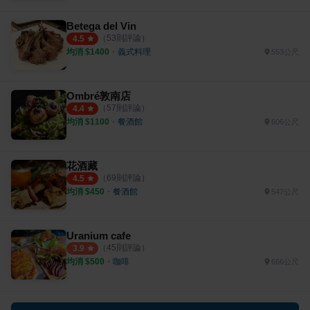
Betega del Vin
（
53
則評論）
4.5
均消 $
1400
・
義式料理
553公尺
Ombré敦南店
（
57
則評論）
4.4
均消 $
1100
・
餐酒館
606公尺
花酒藏
（
69
則評論）
4.5
均消 $
450
・
餐酒館
547公尺
Uranium cafe
（
45
則評論）
3.9
均消 $
500
・
咖啡
666公尺