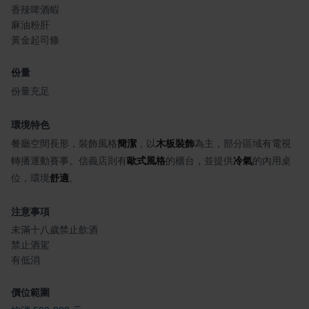
香辣啤酒蝦
麻油粉肝
黃金起司條
份量
份量充足
環境特色
餐廳空間長形，裝飾風格
簡潔
，以
木板裝飾
為主，部分區域有電視
轉播運動賽事。信義店則有
歐式風格
的櫃台，並提供
冷氣
的內用桌
位，環境
舒適
。
注意事項
未滿十八歲禁止飲酒
禁止酒駕
有低消
價位範圍