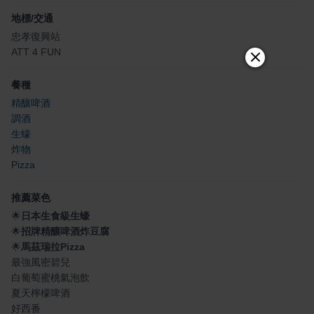
地標/交通
忠孝復興站
ATT 4 FUN
餐種
精釀啤酒
調酒
生蠔
炸物
Pizza
推薦菜色
🌟
日本生食級生蠔
🌟
招牌精釀啤酒炸豆腐
🌟
馬茲瑞拉Pizza
最強風密碧兒
白葡萄蜜桃氣泡飲
夏天檸檬啤酒
好西番