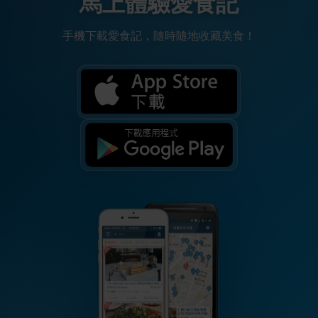
馬上體驗愛食記
手機下載愛食記，隨時隨地收藏美食！