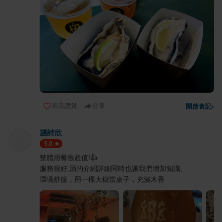
表示讚賞
分享
開啟食記
›
趙詩欣
5.0
整體用餐很超值!👍
服務很好,酒的介紹詳細同時也讓我們增加知識,
環境舒服，用一棵大樹當桌子，充滿木香