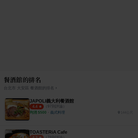
餐酒館的排名
›
台北市
大安區
餐酒館
的排名
JAPOLI義大利餐酒館
（
97
則評論）
4.4
均消 $
500
・
義式料理
144公尺
TOASTERiA Cafe
（
78
則評論）
4.3