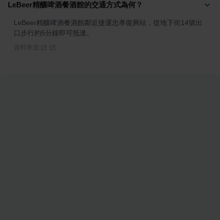
LeBeer精釀啤酒餐酒館的交通方式為何？
LeBeer精釀啤酒餐酒館鄰近捷運忠孝復興站，從地下街14號出
口步行約5分鐘即可抵達。
資料來源