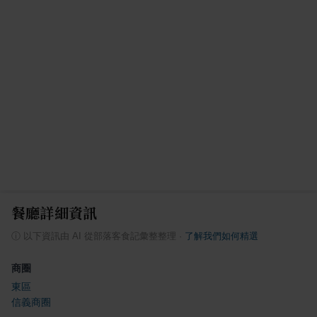
餐廳詳細資訊
ⓘ
以下資訊由 AI 從部落客食記彙整整理
·
了解我們如何精選
商圈
東區
信義商圈