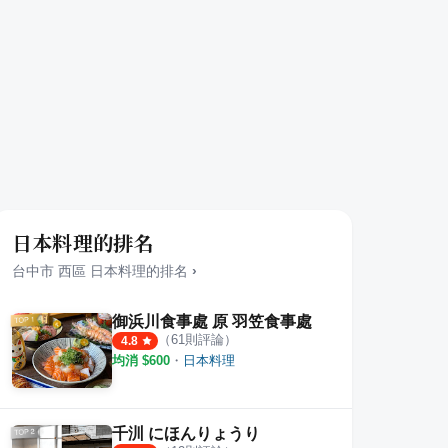
日本料理的排名
台中市
西區
日本料理
的排名
›
御浜川食事處 原 羽笠食事處
（
61
則評論）
4.8
均消 $
600
・
日本料理
千汌 にほんりょうり