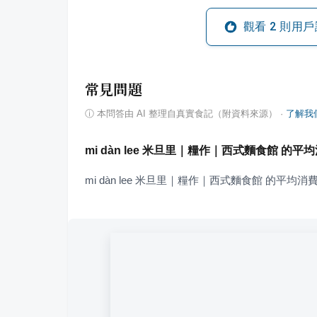
觀看
2
則用戶
常見問題
ⓘ
本問答由 AI 整理自真實食記（附資料來源）
·
了解我
mi dàn lee 米旦里｜糧作｜西式麵食館 的
mi dàn lee 米旦里｜糧作｜西式麵食館 的平均消費