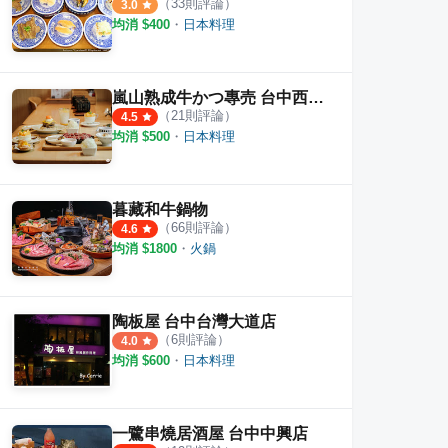
（
33
則評論）
3.0
均消 $
400
・
日本料理
嵐山熟成牛かつ專売 台中西區健行店
（
21
則評論）
4.5
均消 $
500
・
日本料理
暮藏和牛鍋物
（
66
則評論）
4.6
均消 $
1800
・
火鍋
陶板屋 台中台灣大道店
（
6
則評論）
4.0
均消 $
600
・
日本料理
一鷺串燒居酒屋 台中中興店