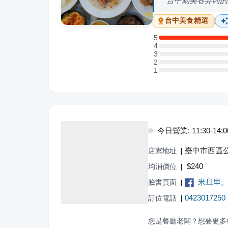
台中勤美巷弄內的
台中
美食精選
5
5 星：1 則評論
4
4 星：0 則評論
3
3 星：0 則評論
2
2 星：0 則評論
1
1 星：0 則評論
今日營業: 11:30-14:00,
臺中市西區公
店家地址
|
$
240
均消價位
|
米旦里。糧作
臉書頁面
|
0423017250
訂位電話
|
您是餐廳老闆？想要更多