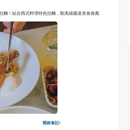
式拉麵！結合西式料理特色拉麵，勤美綠園道美食推薦
›
開啟食記