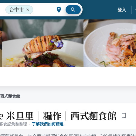
台中市
登入
作｜西式麵食館
 lee 米旦里｜糧作｜西式麵食館
落客食記彙整整理
·
了解我們如何精選