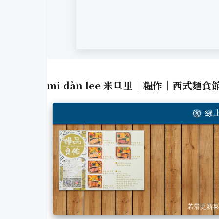
mi dàn lee 米旦里｜糧作｜西式麵食
線上
若需更新菜