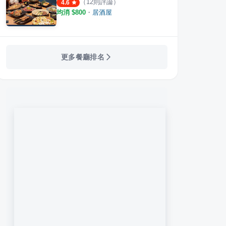
（
12
則評論）
4.6
均消 $
800
・
居酒屋
更多餐廳排名