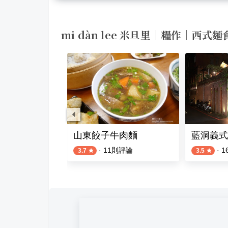
mi dàn lee 米旦里｜糧作｜西式
山東餃子牛肉麵
藍洞義式
評論
·
11
則評論
·
1
3.7
3.5