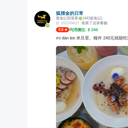
狐狸金的日常
愛食記部落客
(
443
篇食記)
於
2022/04/27
推薦了這家餐廳
均消價位: $
240
5.0
mi dàn lee 米旦里。糧作 240