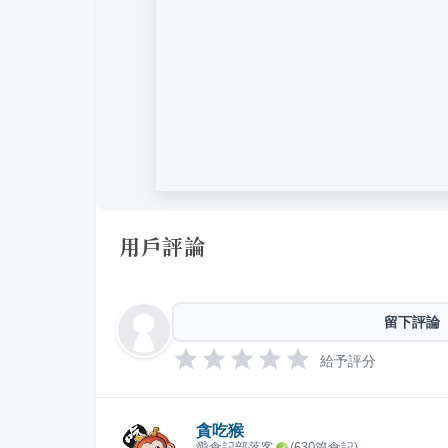
用戶評論
留下評論
給予評分
貪吃猴
愛食記部落客
(
630
篇食記)