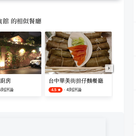
麵食館 的相似餐廳
廚房
台中華美街担仔麵餐廳
法森小
6
則評論
·
4
則評論
4.5
4.4