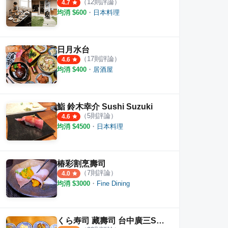
（
12
則評論）
4.7
均消 $
600
・
日本料理
日月水台
（
17
則評論）
4.6
均消 $
400
・
居酒屋
鮨 鈴木幸介 Sushi Suzuki
（
5
則評論）
4.6
均消 $
4500
・
日本料理
館
麵屋武藏 台中首店
繡球
·
48
則評論
·
6
則評論
4.5
4.0
椿彩割烹壽司
（
7
則評論）
4.0
均消 $
3000
・
Fine Dining
くら寿司 藏壽司 台中廣三SOGO店